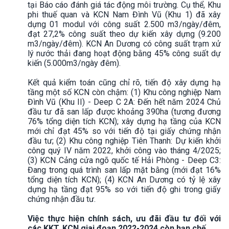
tại Báo cáo đánh giá tác động môi trường. Cụ thể, Khu
phi thuế quan và KCN Nam Đình Vũ (Khu 1) đã xây
dựng 01 modul với công suất 2.500 m3/ngày/đêm,
đạt 27,2% công suất theo dự kiến xây dựng (9.200
m3/ngày/đêm). KCN An Dương có công suất trạm xử
lý nước thải đang hoạt động bằng 45% công suất dự
kiến (5.000m3/ngày đêm).
Kết quả kiểm toán cũng chỉ rõ, tiến độ xây dựng hạ
tầng một số KCN còn chậm: (1) Khu công nghiệp Nam
Đình Vũ (Khu II) - Deep C 2A: Đến hết năm 2024 Chủ
đầu tư đã san lấp được khoảng 390ha (tương đương
76% tổng diện tích KCN); xây dựng hạ tầng của KCN
mới chỉ đạt 45% so với tiến độ tại giấy chứng nhận
đầu tư; (2) Khu công nghiệp Tiên Thanh: Dự kiến khởi
công quý IV năm 2022, khởi công vào tháng 4/2025;
(3) KCN Cảng cửa ngõ quốc tế Hải Phòng - Deep C3:
Đang trong quá trình san lấp mặt bằng (mới đạt 16%
tổng diện tích KCN); (4) KCN An Dương có tỷ lệ xây
dựng hạ tầng đạt 95% so với tiến độ ghi trong giấy
chứng nhận đầu tư.
Việc thực hiện chính sách, ưu đãi đầu tư đối với
các KKT, KCN giai đoạn 2022-2024 còn hạn chế