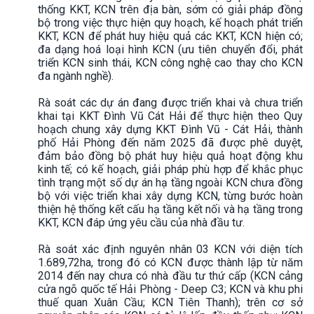
thống KKT, KCN trên địa bàn, sớm có giải pháp đồng
bộ trong việc thực hiện quy hoạch, kế hoạch phát triển
KKT, KCN để phát huy hiệu quả các KKT, KCN hiện có;
đa dạng hoá loại hình KCN (ưu tiên chuyển đổi, phát
triển KCN sinh thái, KCN công nghệ cao thay cho KCN
đa ngành nghề).
Rà soát các dự án đang được triển khai và chưa triển
khai tại KKT Đình Vũ Cát Hải để thực hiện theo Quy
hoạch chung xây dựng KKT Đình Vũ - Cát Hải, thành
phố Hải Phòng đến năm 2025 đã được phê duyệt,
đảm bảo đồng bộ phát huy hiệu quả hoạt động khu
kinh tế; có kế hoạch, giải pháp phù hợp để khắc phục
tình trạng một số dự án hạ tầng ngoài KCN chưa đồng
bộ với việc triển khai xây dựng KCN, từng bước hoàn
thiện hệ thống kết cấu hạ tầng kết nối và hạ tầng trong
KKT, KCN đáp ứng yêu cầu của nhà đầu tư.
Rà soát xác định nguyên nhân 03 KCN với diện tích
1.689,72ha, trong đó có KCN được thành lập từ năm
2014 đến nay chưa có nhà đầu tư thứ cấp (KCN cảng
cửa ngõ quốc tế Hải Phòng - Deep C3; KCN và khu phi
thuế quan Xuân Cầu; KCN Tiên Thanh); trên cơ sở