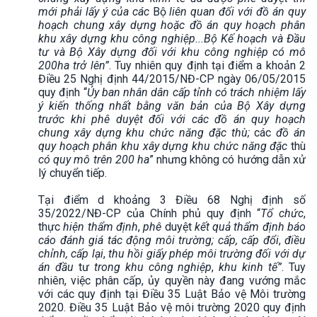
mới phải lấy ý của các
Bộ
liên quan đối với đồ án quy
hoạch chung xây dựng hoặc đồ án quy hoạch phân
khu xây dựng khu công nghiệp...Bộ Kế hoạch và Đầu
tư và Bộ Xây dựng đối với khu công nghiệp có mô
200ha trở lên”
. Tuy nhiên quy định tại điểm a khoản 2
Điều 25 Nghị định 44/2015/NĐ-CP ngày 06/05/2015
quy định “
Ủy ban nhân dân cấp tỉnh có trách nhiệm lấy
ý kiến thống nhất bằng văn bản của Bộ Xây dựng
trước khi phê duyệt đối với các đồ án quy hoạch
chung xây dựng khu chức năng đặc thù;
các
đồ án
quy hoạch phân khu xây dựng khu chức năng đặc
thù
có quy mô trên 200 ha
” nhưng không có hướng dẫn xử
lý chuyển tiếp.
Tại điểm d khoảng 3 Điều 68 Nghị định số
35/2022/NĐ-CP của Chính phủ quy định “
Tổ chức
,
thực
hiện thẩm định
,
phê
duyệt
kết quả thẩm định báo
cáo đánh giá tác động môi trường; cấp, cấp đổi
,
điều
chỉnh, cấp lại
,
thu hồi giấy phép môi trường đối với dự
án đầu
tư
trong khu công nghiệp
,
khu kinh tế”
. Tuy
nhiên, việc phân cấp, ủy quyền này đang vướng mắc
với các quy định tại Điều 35 Luật Bảo vệ Môi trường
2020. Điều 35 Luật Bảo vệ môi trường 2020 quy định