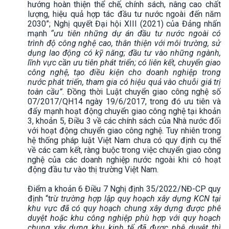
hướng hoàn thiện thể chế, chính sách, nâng cao chất
lượng, hiệu quả hợp tác đầu tư nước ngoài đến năm
2030”; Nghị quyết Đại hội XIII (2021) của Đảng nhấn
mạnh
“ưu tiên những dự án đầu tư nước ngoài có
trình độ công nghệ cao, thân thiện với môi trường, sử
dụng lao động có kỹ năng; đầu tư vào những ngành,
lĩnh vực cần ưu tiên phát triển; có liên kết, chuyển giao
công nghệ, tạo điều kiện cho doanh nghiệp trong
nước phát triển, tham gia có hiệu quả vào chuỗi giá trị
toàn cầu”
. Đồng thời Luật chuyển giao công nghệ số
07/2017/QH14 ngày 19/6/2017, trong đó ưu tiên và
đẩy mạnh hoạt động chuyển giao công nghệ tại khoản
3, khoản 5, Điều 3 về các chính sách của Nhà nước đối
với hoạt động chuyển giao công nghệ. Tuy nhiên trong
hệ thống pháp luật Việt Nam chưa có quy định cụ thể
về các cam kết, ràng buộc trong việc chuyển giao công
nghệ của các doanh nghiệp nước ngoài khi có hoạt
động đầu tư vào thị trường Việt Nam.
Điểm a khoản 6 Điều 7 Nghị định 35/2022/NĐ-CP quy
định “trừ
trường hợp lập quy hoạch xây dựng KCN tại
khu vực đã có quy hoạch chung xây dựng được phê
duyệt hoặc khu công nghiệp phù hợp với quy hoạch
chung xây dựng khu kinh tế đã được phê duyệt thì