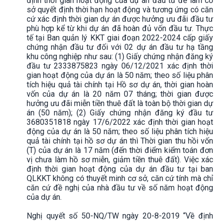
định thời gian hoạt động của dự án đầu tư để làm cơ
sở quyết định thời hạn hoạt động và tương ứng có căn
cứ xác định thời gian dự án được hưởng ưu đãi đầu tư
phù hợp kể từ khi dự án đã hoàn đủ vốn đầu tư. Thực
tế tại Ban quản lý KKT giai đoạn 2022-2024 cấp giấy
chứng nhận đầu tư đối với 02 dự án đầu tư hạ tầng
khu công nghiệp như sau: (1) Giấy chứng nhận đăng ký
đầu tư 2333875823 ngày 06/12/2021 xác định thời
gian hoạt động của dự án là 50 năm; theo số liệu phân
tích hiệu quả tài chính tại Hồ sơ dự án, thời gian hoàn
vốn của dự án là 20 năm 07 tháng; thời gian được
hưởng ưu đãi miễn tiền thuê đất là toàn bộ thời gian dự
án (50 năm); (2) Giấy chứng nhận đăng ký đầu tư
3680351818 ngày 17/6/2022 xác định thời gian hoạt
động của dự án là 50 năm; theo số liệu phân tích hiệu
quả tài chính tại hồ sơ dự án thì Thời gian thu hồi vốn
(T) của dự án là 17 năm (đến thời điểm kiểm toán đơn
vị chưa làm hồ sơ miễn, giảm tiền thuê đất). Việc xác
định thời gian hoạt động của dự án đầu tư tại ban
QLKKT không có thuyết minh cơ sở, căn cứ tính mà chỉ
căn cứ đề nghị của nhà đầu tư về số năm hoạt động
của dự án.
Nghị quyết số 50-NQ/TW ngày 20-8-2019 “Về định