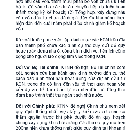
hợp nhu cầu vốn, tham mưu phân bổ vốn chưa ưu tiên
bố trí đủ vốn cho các dự án chuyển tiếp dự kiến hoàn
thành trong kỳ kế hoạch; (2) Tổng hợp, xây dựng nhu
cầu vốn đầu tư chưa đánh giá đầy đủ khả năng thực
hiện dẫn đến cuối năm phải điều chỉnh giảm kế hoạch
vốn.
Rà soát khắc phục việc lập danh mục các KCN trên địa
bàn thành phố chưa xác định cụ thể quỹ đất để quy
hoạch xây dựng nhà ở, công trình dịch vụ, tiện ích công
cộng cho người lao động làm việc trong KCN.
Đối với Bộ Tài chính:
KTNN đề nghị Bộ Tài chính xem
xét, nghiên cứu ban hành quy định hướng dẫn cụ thể
cách xác định thời hạn hoạt động của dự án đầu tư
KCN, trong đó có tính đến yếu tố thời gian hoàn vốn
của dự án để đảm bảo lợi ích nhà đầu tư đồng thời
đảm bảo tránh thất thu ngân sách nhà nước.
Đối với Chính phủ:
KTNN đề nghị Chính phủ xem xét
quy định thống nhất việc lấy ý kiến các cơ quan có
thẩm quyền trước khi phê duyệt đồ án quy hoạch
chung xây dựng khu chức năng đặc thù có quy mô trên
200ha hiện chưa thống nhất giữa quy định tại khoản 6