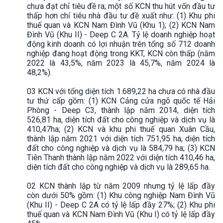
chưa đạt chỉ tiêu đề ra; một số KCN thu hút vốn đầu tư
thấp hơn chỉ tiêu nhà đầu tư đề xuất như: (1) Khu phi
thuế quan và KCN Nam Đình Vũ (Khu 1); (2) KCN Nam
Đình Vũ (Khu II) - Deep C 2A. Tỷ lệ doanh nghiệp hoạt
động kinh doanh có lợi nhuận trên tổng số 712 doanh
nghiệp đang hoạt động trong KKT, KCN còn thấp (năm
2022 là 43,5%, năm 2023 là 45,7%, năm 2024 là
48,2%).
03 KCN với tổng diện tích 1.689,22 ha chưa có nhà đầu
tư thứ cấp gồm: (1) KCN Cảng cửa ngõ quốc tế Hải
Phòng - Deep C3, thành lập năm 2014, diện tích
526,81 ha, diện tích đất cho công nghiệp và dịch vụ là
410,47ha; (2) KCN và khu phi thuế quan Xuân Cầu,
thành lập năm 2021 với diện tích 751,95 ha, diện tích
đất cho công nghiệp và dịch vụ là 584,79 ha; (3) KCN
Tiên Thanh thành lập năm 2022 với diện tích 410,46 ha,
diện tích đất cho công nghiệp và dịch vụ là 289,65 ha.
02 KCN thành lập từ năm 2009 nhưng tỷ lệ lấp đầy
còn dưới 50% gồm: (1) Khu công nghiệp Nam Đình Vũ
(Khu II) - Deep C 2A có tỷ lệ lấp đầy 27%; (2) Khu phi
thuế quan và KCN Nam Đình Vũ (Khu I) có tỷ lệ lấp đầy