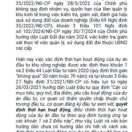
35/2022/NĐ-CP ngày 28/5/2022 của Chính phủ
không quy định nhiệm vụ, quyền hạn của Ban quản lý
khu kinh tế trong việc kiểm tra, giám sát, đánh giá hiệu
quả sử dụng đất của doanh nghiệp (Điều 69 Nghị định
35/2022/NĐ-CP); khoản 3 Điều 101 Nghị định
số 102/2024/NĐ-CP ngày 30/7/2024 của Chính phủ
hướng dẫn Luật Đất đai năm 2024, việc kiểm tra, giám
sát thực tế việc quản lý, sử dụng đất đai thuộc UBND
các cấp.
Hiện nay việc xác định thời hạn hoạt động của dự án
đầu tư khu công nghiệp được xác định theo khoản 1
và 2 Điều 44 Luật Đầu tư năm 2020 (quy định thời gian
“không quá
” 50 năm hoặc 70 năm) và tại khoản 3 Điều
27 Nghị định 31/2021/NĐ-CP có hiệu lực từ ngày
26/03/2021 hướng dẫn Luật Đầu tư quy định
“Căn cứ
mục tiêu, quy mô
, địa
điểm, yêu cầu hoạt động của dự
án đầu tư
,
cơ quan có thẩm quyền chấp thuận chủ
trương đầu tư
,
cơ quan đăng ký đầu
tư
xem xét
,
quyết
định thời hạn hoạt động
,
điều
chỉnh
thời hạn hoạt
động của dự án đầu
tư
theo quy định tương ứng tại
các khoản 1 và 2 Điều này”
, như vậy, Luật và văn bản
hướng dẫn chưa có hướng dẫn chi tiết về cách xác