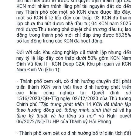
thu hút nhà đầu tư trước khi quyết định thành lập các
KCN mới nhằm tránh lãng phí tài nguyên đất do đến
nay Thành phố còn một số KCN chưa được lấp đầy;
một số KCN tỉ lệ lấp đầy còn thấp; 03 KCN đã thành
lập chưa thu hút được nhà đầu tư; 04 KCN năm 2025
mới được Thủ tướng phê duyệt chủ trương đầu tư; lao
động trong thành phố mới chỉ đáp ứng được 63,35%
số lao động trong các KCN đã hoạt động.
Đối với các Khu công nghiệp đã thành lập nhưng đến
nay tỷ lệ lấp đầy còn thấp dưới 50% gồm KCN Nam
Đình Vũ Khu II - KCN Deep C2A; Khu phi quan và KCN
Nam Đình Vũ (khu 1):
- Thành phố xem xét, có định hướng chuyển đổi, phát
triển thành KCN sinh thái theo định hướng phát triển
các khu công nghiệp tại Quyết định số
1516/2023/QĐ-TTg ngày 02/12/2023 của Thủ tướng
Chính phủ “
Tập trung phát triển
14
KCN đã thành lập
theo hướng đồng bộ
,
thông minh
,
sinh thái cả về
hạ
tầng kỹ thuật và hạ tầng xã hội”
và Nghị quyết
06/2022/NQ-TU HP của Thành uỷ Hải Phòng.
- Thành phố xem xét có định hướng bố trí diện tích đất