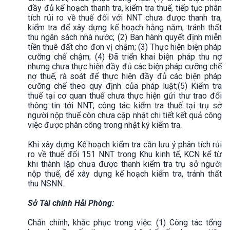
đầy đủ kế hoạch thanh tra, kiểm tra thuế, tiếp tục phân
tích rủi ro về thuế đối với NNT chưa được thanh tra,
kiểm tra để xây dựng kế hoạch hằng năm, tránh thất
thu ngân sách nhà nước; (2) Ban hành quyết định miễn
tiền thuê đất cho đơn vị chậm; (3) Thực hiện biện pháp
cưỡng chế chậm; (4) Đã triển khai biện pháp thu nợ
nhưng chưa thực hiện đầy đủ các biện pháp cưỡng chế
nợ thuế, rà soát để thực hiện đầy đủ các biện pháp
cưỡng chế theo quy định của pháp luật;(5) Kiểm tra
thuế tại cơ quan thuế chưa thực hiện gửi thư trao đổi
thông tin tới NNT; công tác kiểm tra thuế tại trụ sở
người nộp thuế còn chưa cập nhật chi tiết kết quả công
việc được phân công trong nhật ký kiểm tra.
Khi xây dựng Kế hoạch kiểm tra cần lưu ý phân tích rủi
ro về thuế đối 151 NNT trong Khu kinh tế, KCN kể từ
khi thành lập chưa được thanh kiểm tra trụ sở người
nộp thuế, để xây dựng kế hoạch kiểm tra, tránh thất
thu NSNN.
Sở Tài chính Hải Phòng:
Chấn chỉnh, khắc phục trong việc: (1) Công tác tổng