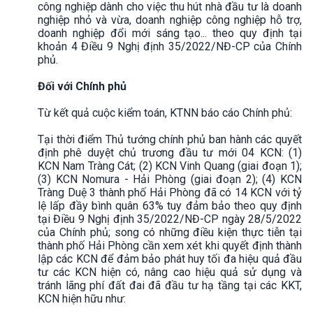
công nghiệp dành cho việc thu hút nhà đầu tư là doanh
nghiệp nhỏ và vừa, doanh nghiệp công nghiệp hỗ trợ,
doanh nghiệp đổi mới sáng tạo... theo quy định tại
khoản 4 Điều 9 Nghị định 35/2022/NĐ-CP của Chính
phủ.
Đối với Chính phủ
Từ kết quả cuộc kiểm toán, KTNN báo cáo Chính phủ:
Tại thời điểm Thủ tướng chính phủ ban hành các quyết
định phê duyệt chủ trương đầu tư mới 04 KCN: (1)
KCN Nam Tràng Cát; (2) KCN Vinh Quang (giai đoạn 1);
(3) KCN Nomura - Hải Phòng (giai đoạn 2); (4) KCN
Tràng Duệ 3 thành phố Hải Phòng đã có 14 KCN với tỷ
lệ lấp đầy bình quân 63% tuy đảm bảo theo quy định
tại Điều 9 Nghị định 35/2022/NĐ-CP ngày 28/5/2022
của Chính phủ; song có những điều kiện thực tiễn tại
thành phố Hải Phòng cần xem xét khi quyết định thành
lập các KCN để đảm bảo phát huy tối đa hiệu quả đầu
tư các KCN hiện có, nâng cao hiệu quả sử dụng và
tránh lãng phí đất đai đã đầu tư hạ tầng tại các KKT,
KCN hiện hữu như: