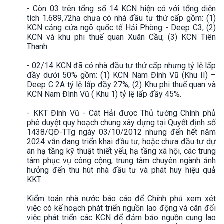
- Còn 03 trên tổng số 14 KCN hiện có với tổng diện
tích 1.689,72ha chưa có nhà đầu tư thứ cấp gồm: (1)
KCN cảng cửa ngõ quốc tế Hải Phòng - Deep C3; (2)
KCN và khu phi thuế quan Xuân Cầu; (3) KCN Tiên
Thanh.
- 02/14 KCN đã có nhà đầu tư thứ cấp nhưng tỷ lệ lấp
đầy dưới 50% gồm: (1) KCN Nam Đình Vũ (Khu II) –
Deep C 2A tỷ lệ lấp đầy 27%; (2) Khu phi thuế quan và
KCN Nam Đình Vũ ( Khu 1) tỷ lệ lấp đầy 45%.
- KKT Đình Vũ - Cát Hải được Thủ tướng Chính phủ
phê duyệt quy hoạch chung xây dựng tại Quyết định số
1438/QĐ-TTg ngày 03/10/2012 nhưng đến hết năm
2024 vẫn đang triển khai đầu tư, hoặc chưa đầu tư dự
án hạ tầng kỹ thuật thiết yếu, hạ tầng xã hội, các trung
tâm phục vụ công cộng, trung tâm chuyên ngành ảnh
hưởng đến thu hút nhà đầu tư và phát huy hiệu quả
KKT.
Kiểm toán nhà nước báo cáo để Chính phủ xem xét
việc có kế hoạch phát triển nguồn lao động và cân đối
việc phát triển các KCN để đảm bảo nguồn cung lao