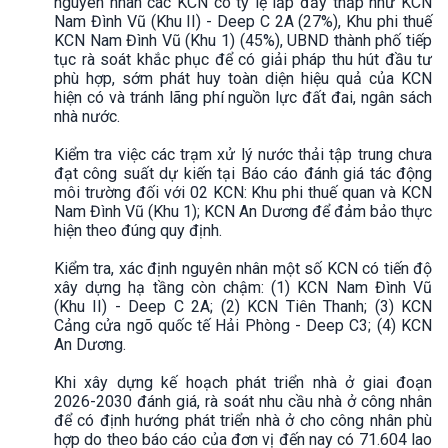
nguyên nhân các KCN có tỷ lệ lấp đầy thấp như KCN
Nam Đình Vũ (Khu II) - Deep C 2A (27%), Khu phi thuế
KCN Nam Đình Vũ (Khu 1) (45%), UBND thành phố tiếp
tục rà soát khắc phục để có giải pháp thu hút đầu tư
phù hợp, sớm phát huy toàn diện hiệu quả của KCN
hiện có và tránh lãng phí nguồn lực đất đai, ngân sách
nhà nước.
Kiểm tra việc các trạm xử lý nước thải tập trung chưa
đạt công suất dự kiến tại Báo cáo đánh giá tác động
môi trường đối với 02 KCN: Khu phi thuế quan và KCN
Nam Đình Vũ (Khu 1); KCN An Dương để đảm bảo thực
hiện theo đúng quy định.
Kiểm tra, xác định nguyên nhân một số KCN có tiến độ
xây dựng hạ tầng còn chậm: (1) KCN Nam Đình Vũ
(Khu II) - Deep C 2A; (2) KCN Tiên Thanh; (3) KCN
Cảng cửa ngõ quốc tế Hải Phòng - Deep C3; (4) KCN
An Dương.
Khi xây dựng kế hoạch phát triển nhà ở giai đoạn
2026-2030 đánh giá, rà soát nhu cầu nhà ở công nhân
để có định hướng phát triển nhà ở cho công nhân phù
hợp do theo báo cáo của đơn vị đến nay có 71.604 lao