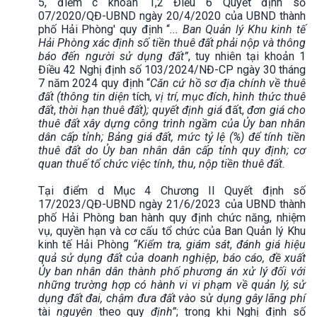
5, điểm c khoản 1,2 Điều 6 Quyết định số
07/2020/QĐ-UBND ngày 20/4/2020 của UBND thành
phố Hải Phòng' quy định “
... Ban Quản lý Khu kinh tế
Hải Phòng xác định số tiền thuê đất phải nộp và thông
báo đến người sử dụng đất”
, tuy nhiên tại khoản 1
Điều 42 Nghị định số 103/2024/NĐ-CP ngày 30 tháng
7 năm 2024 quy định “
Căn cứ hồ sơ địa chính về thuê
đất (thông tin diện
tích
, vị trí, mục đích
,
hình thức thuê
đất
,
thời hạn thuê đất); quyết định giá
đất,
đơn giá cho
thuê đất xây dựng công trình ngầm của Ủy ban nhân
dân cấp tỉnh; Bảng giá đất, mức tỷ lệ (%) để tính tiền
thuê đất do Ủy ban nhân dân cấp tỉnh quy định; cơ
quan thuế tổ chức việc tính, thu, nộp tiền thuê đất.
Tại điểm d Mục 4 Chương II Quyết định số
17/2023/QĐ-UBND ngày 21/6/2023 của UBND thành
phố Hải Phòng ban hành quy định chức năng, nhiệm
vụ, quyền hạn và cơ cấu tổ chức của Ban Quản lý Khu
kinh tế Hải Phòng
“Kiểm tra, giám sát
,
đánh giá hiệu
quả sử dụng đất của doanh nghiệp
,
báo cáo, đề xuất
Ủy ban nhân dân thành phố phương án xử lý đối với
những trường hợp có hành vi vi phạm về quản lý, sử
dụng đất đai, chậm đưa đất vào
sử
dụng gây lãng phí
tài
nguyên
theo quy
định”
; trong khi Nghị định số