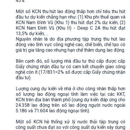
45%.
Một số KCN thu hút lao động thấp hơn chỉ tiêu thu hút
đầu tư dự kiến chẳng hạn như: (1) Khu phi thuế quan và
KCN Nam Đình Vũ (Khu 1) thu hút đạt 2% dự kiến; (2)
KCN Nam Đình Vũ (Khu II) - Deep C 2A thu hút đạt
13,5% dự kiến; ...
Nguyên nhân là do địa phương tập trung thu hút lao
động vào lĩnh vực công nghệ cao, chế biến, chế tạo có
giá trị gia tăng cao nhưng hạn chế thâm dụng lao động.
Bên cạnh đó, số lượng nhà đầu tư thứ cấp được cấp
Giấy chứng nhận đầu tư có cam kết chuyển giao công
nghệ còn ít (17/831=2% số được cấp Giấy chứng nhận
đầu tư).
Lượng cung dự kiến về nhà ở cho công nhân thấp hơn
số lượng lao động ngoại tỉnh làm việc tại các KKT,
KCN trên địa bàn thành phố (cung dự kiến đáp ứng cho
24.358 lao động trên số lao động người nước ngoài
5.186 và 71.604 lao động ngoại tỉnh).
Một số KCN hệ thống xử lý nước thải tập trung có
công suất chưa đạt so với công suất dự kiến xây dựng