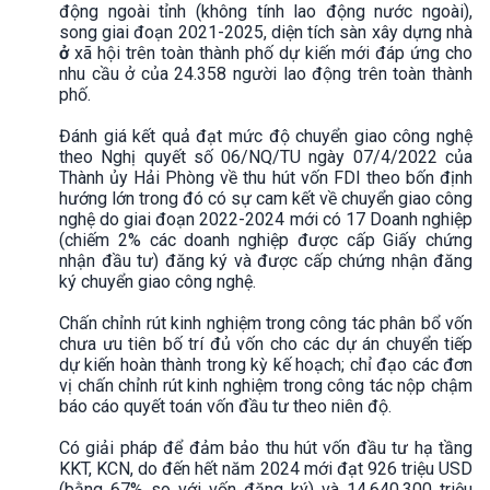
động ngoài tỉnh (không tính lao động nước ngoài),
song giai đoạn 2021-2025, diện tích sàn xây dựng nhà
ở
xã hội trên toàn thành phố dự kiến mới đáp ứng cho
nhu cầu ở của 24.358 người lao động trên toàn thành
phố.
Đánh giá kết quả đạt mức độ chuyển giao công nghệ
theo Nghị quyết số 06/NQ/TU ngày 07/4/2022 của
Thành ủy Hải Phòng về thu hút vốn FDI theo bốn định
hướng lớn trong đó có sự cam kết về chuyển giao công
nghệ do giai đoạn 2022-2024 mới có 17 Doanh nghiệp
(chiếm 2% các doanh nghiệp được cấp Giấy chứng
nhận đầu tư) đăng ký và được cấp chứng nhận đăng
ký chuyển giao công nghệ.
Chấn chỉnh rút kinh nghiệm trong công tác phân bổ vốn
chưa ưu tiên bố trí đủ vốn cho các dự án chuyển tiếp
dự kiến hoàn thành trong kỳ kế hoạch; chỉ đạo các đơn
vị chấn chỉnh rút kinh nghiệm trong công tác nộp chậm
báo cáo quyết toán vốn đầu tư theo niên độ.
Có giải pháp để đảm bảo thu hút vốn đầu tư hạ tầng
KKT, KCN, do đến hết năm 2024 mới đạt 926 triệu USD
(bằng 67% so với vốn đăng ký) và 14.640.300 triệu