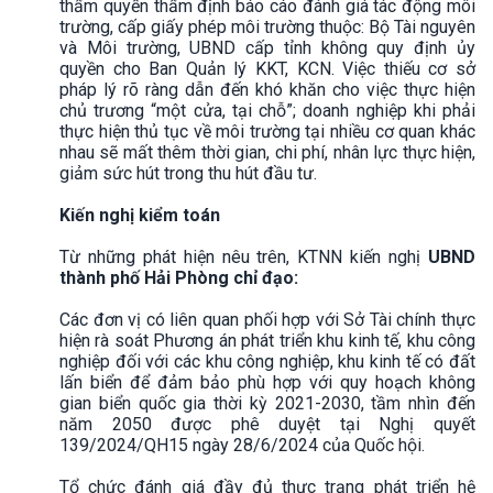
thẩm quyền thẩm định báo cáo đánh giá tác động môi
trường, cấp giấy phép môi trường thuộc: Bộ Tài nguyên
và Môi trường, UBND cấp tỉnh không quy định ủy
quyền cho Ban Quản lý KKT, KCN. Việc thiếu cơ sở
pháp lý rõ ràng dẫn đến khó khăn cho việc thực hiện
chủ trương “một cửa, tại chỗ”; doanh nghiệp khi phải
thực hiện thủ tục về môi trường tại nhiều cơ quan khác
nhau sẽ mất thêm thời gian, chi phí, nhân lực thực hiện,
giảm sức hút trong thu hút đầu tư.
Kiến nghị kiểm toán
Từ những phát hiện nêu trên, KTNN kiến nghị
UBND
thành phố Hải Phòng
chỉ đạo:
Các đơn vị có liên quan phối hợp với Sở Tài chính thực
hiện rà soát Phương án phát triển khu kinh tế, khu công
nghiệp đối với các khu công nghiệp, khu kinh tế có đất
lấn biển để đảm bảo phù hợp với quy hoạch không
gian biển quốc gia thời kỳ 2021-2030, tầm nhìn đến
năm 2050 được phê duyệt tại Nghị quyết
139/2024/QH15 ngày 28/6/2024 của Quốc hội.
Tổ chức đánh giá đầy đủ thực trạng phát triển hệ