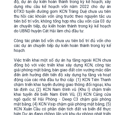
độ, dự án dự kiến hoàn thành trong kỳ kế hoạch; xây
dựng nhu cầu kế hoạch vốn năm 2022 cho dự án
ĐTXD tuyến đường gom KCN Tràng Duệ chưa ưu tiên
thu hồi các khoản vốn ứng trước theo nguyên tắc ưu
tiên bố trí vốn; không tổng hợp nhu cầu vốn của 03 dự
án chuyển tiếp, dự kiến hoàn thành trong kỳ kế hoạch
do UBND huyện Cát Hải làm chủ đầu tư.
Công tác phân bổ vốn chưa ưu tiên bố trí đủ vốn cho
các dự án chuyển tiếp dự kiến hoàn thành trong kỳ kế
hoạch.
Việc triển khai một số dự án hạ tầng ngoài KCN chưa
đồng bộ với việc triển khai xây dựng KCN; công tác
giải phóng mặt bằng, bàn giao đất còn vướng mắc dẫn
đến ảnh hưởng đến tiến độ xây dựng hạ tầng và hoạt
động của các nhà đầu tư thứ cấp: (1) KCN Tiên Thanh
chậm triển khai tuyến đường giao thông đối ngoại, khu
tái định cư; (2) KCN Nam Đình vũ (Khu I) chậm triển
khai tuyến đê biển Nam Đình Vũ; (3) KCN Cảng cửa
ngõ quốc tế Hải Phòng - Deep C3 chậm giải phóng
mặt bằng; (4) KCN Vsip chậm giải phóng mặt bằng; (5)
KCN Xuân Cầu có phần diện tích đất và biển để thực
hiện Dự án đang chồng lấn với khu dự phòng phát triển