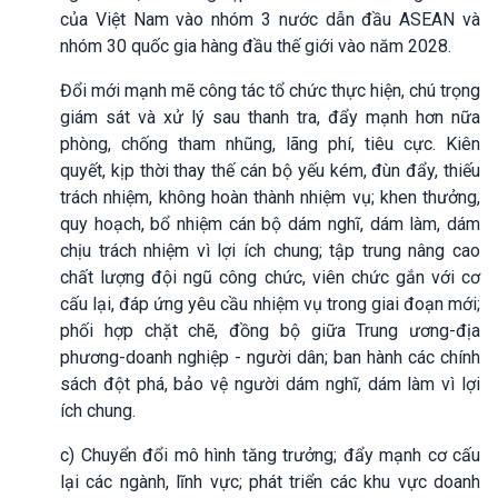
của Việt Nam vào nhóm 3 nước dẫn đầu ASEAN và
nhóm 30 quốc gia hàng đầu thế giới vào năm 2028.
Đổi mới mạnh mẽ công tác tổ chức thực hiện, chú trọng
giám sát và xử lý sau thanh tra, đẩy mạnh hơn nữa
phòng, chống tham nhũng, lãng phí, tiêu cực. Kiên
quyết, kịp thời thay thế cán bộ yếu kém, đùn đẩy, thiếu
trách nhiệm, không hoàn thành nhiệm vụ; khen thưởng,
quy hoạch, bổ nhiệm cán bộ dám nghĩ, dám làm, dám
chịu trách nhiệm vì lợi ích chung; tập trung nâng cao
chất lượng đội ngũ công chức, viên chức gắn với cơ
cấu lại, đáp ứng yêu cầu nhiệm vụ trong giai đoạn mới;
phối hợp chặt chẽ, đồng bộ giữa Trung ương-địa
phương-doanh nghiệp - người dân; ban hành các chính
sách đột phá, bảo vệ người dám nghĩ, dám làm vì lợi
ích chung.
c) Chuyển đổi mô hình tăng trưởng; đẩy mạnh cơ cấu
lại các ngành, lĩnh vực; phát triển các khu vực doanh