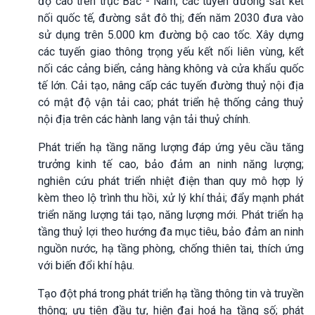
độ cao trên trục Bắc - Nam, các tuyến đường sắt kết
nối quốc tế, đường sắt đô thị; đến năm 2030 đưa vào
sử dụng trên 5.000 km đường bộ cao tốc. Xây dựng
các tuyến giao thông trọng yếu kết nối liên vùng, kết
nối các cảng biển, cảng hàng không và cửa khẩu quốc
tế lớn. Cải tạo, nâng cấp các tuyến đường thuỷ nội địa
có mật độ vận tải cao; phát triển hệ thống cảng thuỷ
nội địa trên các hành lang vận tải thuỷ chính.
Phát triển hạ tầng năng lượng đáp ứng yêu cầu tăng
trưởng kinh tế cao, bảo đảm an ninh năng lượng;
nghiên cứu phát triển nhiệt điện than quy mô hợp lý
kèm theo lộ trình thu hồi, xử lý khí thải; đẩy mạnh phát
triển năng lượng tái tạo, năng lượng mới. Phát triển hạ
tầng thuỷ lợi theo hướng đa mục tiêu, bảo đảm an ninh
nguồn nước, hạ tầng phòng, chống thiên tai, thích ứng
với biến đổi khí hậu.
Tạo đột phá trong phát triển hạ tầng thông tin và truyền
thông; ưu tiên đầu tư, hiện đại hoá hạ tầng số; phát