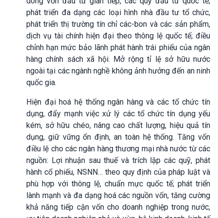
dòng vốn đầu tư gián tiếp, các quỹ đầu tư quốc tế;
phát triển đa dạng các loại hình nhà đầu tư tổ chức,
phát triển thị trường tín chỉ các-bon và các sản phẩm,
dịch vụ tài chính hiện đại theo thông lệ quốc tế; điều
chỉnh hạn mức bảo lãnh phát hành trái phiếu của ngân
hàng chính sách xã hội. Mở rộng tỉ lệ sở hữu nước
ngoài tại các ngành nghề không ảnh hưởng đến an ninh
quốc gia.
Hiện đại hoá hệ thống ngân hàng và các tổ chức tín
dụng, đẩy mạnh việc xử lý các tổ chức tín dụng yếu
kém, sở hữu chéo, nâng cao chất lượng, hiệu quả tín
dụng, giữ vững ổn định, an toàn hệ thống. Tăng vốn
điều lệ cho các ngân hàng thương mại nhà nước từ các
nguồn: Lợi nhuận sau thuế và trích lập các quỹ, phát
hành cổ phiếu, NSNN… theo quy định của pháp luật và
phù hợp với thông lệ, chuẩn mực quốc tế; phát triển
lành mạnh và đa dạng hoá các nguồn vốn, tăng cường
khả năng tiếp cận vốn cho doanh nghiệp trong nước,