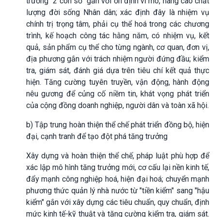
trưởng "2 con số" gắn với ổn định vĩ mô, nâng cao chất
lượng đời sống Nhân dân; xác định đây là nhiệm vụ
chính trị trọng tâm, phải cụ thể hoá trong các chương
trình, kế hoạch công tác hằng năm, có nhiệm vụ, kết
quả, sản phẩm cụ thể cho từng ngành, cơ quan, đơn vị,
địa phương gắn với trách nhiệm người đứng đầu; kiểm
tra, giám sát, đánh giá dựa trên tiêu chí kết quả thực
hiện. Tăng cường tuyên truyền, vận động, hành động
nêu gương để củng cố niềm tin, khát vọng phát triển
của cộng đồng doanh nghiệp, người dân và toàn xã hội.
b) Tập trung hoàn thiện thể chế phát triển đồng bộ, hiện
đại, cạnh tranh để tạo đột phá tăng trưởng
Xây dựng và hoàn thiện thể chế, pháp luật phù hợp để
xác lập mô hình tăng trưởng mới, cơ cấu lại nền kinh tế,
đẩy mạnh công nghiệp hoá, hiện đại hoá; chuyển mạnh
phương thức quản lý nhà nước từ "tiền kiểm" sang "hậu
kiểm" gắn với xây dựng các tiêu chuẩn, quy chuẩn, định
mức kinh tế-kỹ thuật và tăng cường kiểm tra, giám sát.