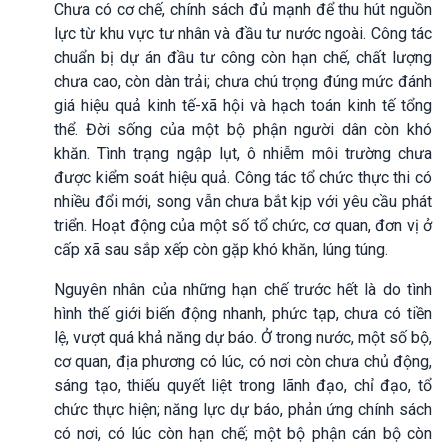
Chưa có cơ chế, chính sách đủ mạnh để thu hút nguồn
lực từ khu vực tư nhân và đầu tư nước ngoài. Công tác
chuẩn bị dự án đầu tư công còn hạn chế, chất lượng
chưa cao, còn dàn trải; chưa chú trọng đúng mức đánh
giá hiệu quả kinh tế-xã hội và hạch toán kinh tế tổng
thể. Đời sống của một bộ phận người dân còn khó
khăn. Tình trạng ngập lụt, ô nhiễm môi trường chưa
được kiểm soát hiệu quả. Công tác tổ chức thực thi có
nhiều đổi mới, song vẫn chưa bắt kịp với yêu cầu phát
triển. Hoạt động của một số tổ chức, cơ quan, đơn vị ở
cấp xã sau sắp xếp còn gặp khó khăn, lúng túng.
Nguyên nhân của những hạn chế trước hết là do tình
hình thế giới biến động nhanh, phức tạp, chưa có tiền
lệ, vượt quá khả năng dự báo. Ở trong nước, một số bộ,
cơ quan, địa phương có lúc, có nơi còn chưa chủ động,
sáng tạo, thiếu quyết liệt trong lãnh đạo, chỉ đạo, tổ
chức thực hiện; năng lực dự báo, phản ứng chính sách
có nơi, có lúc còn hạn chế; một bộ phận cán bộ còn