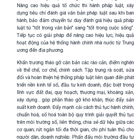
Nâng cao hiệu quả tổ chức thi hành pháp luật, xây
dựng tiêu chí đánh giá văn bản pháp luật sau khi ban
hành, bảo đảm chuyển tư duy đánh giá hiệu quả pháp
luật từ "tốt trong văn bản" sang "tốt trong cuộc sống".
Tiếp tục có giải pháp để nâng cao hiệu lực, hiệu quả
hoạt động của hệ thống hành chính nhà nước từ Trung
ương đến địa phương.
Khẩn trương tháo gỡ căn bản các rào cản, điểm nghẽn
về thể chế, cơ chế, chính sách. Tập trung rà soát, sửa
đổi và hoàn thiện hệ thống pháp luật liên quan đến phát
triển nền kinh tế số, đầu tư kinh doanh, đặc biệt trong
lĩnh vực đất đai, quy hoạch, thương mại, khoáng sản,
xây dựng… góp phần tháo gỡ khó khăn, thúc đẩy sản
xuất kinh doanh. Đẩy mạnh cải cách thủ tục hành chính;
chuẩn hoá, số hoá toàn bộ quy trình giải quyết thủ tục
trên môi trường số, liên thông, chia sẻ dữ liệu giữa các
cơ quan; rút ngắn tối đa thời gian, chi phí tuân thủ cho
người dân, doanh nghiệp. Phấn đấu môi trường đầu tư