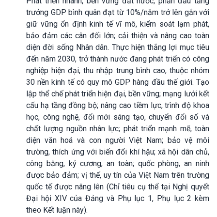
Phát triển nhanh, bền vững đất nước; phấn đấu tăng
trưởng GDP bình quân đạt từ 10%/năm trở lên gắn với
giữ vững ổn định kinh tế vĩ mô, kiểm soát lạm phát,
bảo đảm các cân đối lớn; cải thiện và nâng cao toàn
diện đời sống Nhân dân. Thực hiện thắng lợi mục tiêu
đến năm 2030, trở thành nước đang phát triển có công
nghiệp hiện đại, thu nhập trung bình cao, thuộc nhóm
30 nền kinh tế có quy mô GDP hàng đầu thế giới. Tạo
lập thể chế phát triển hiện đại, bền vững; mạng lưới kết
cấu hạ tầng đồng bộ; nâng cao tiềm lực, trình độ khoa
học, công nghệ, đổi mới sáng tạo, chuyển đổi số và
chất lượng nguồn nhân lực; phát triển mạnh mẽ, toàn
diện văn hoá và con người Việt Nam; bảo vệ môi
trường, thích ứng với biến đổi khí hậu; xã hội dân chủ,
công bằng, kỷ cương, an toàn; quốc phòng, an ninh
được bảo đảm; vị thế, uy tín của Việt Nam trên trường
quốc tế được nâng lên (Chỉ tiêu cụ thể tại Nghị quyết
Đại hội XIV của Đảng và Phụ lục 1, Phụ lục 2 kèm
theo Kết luận này).