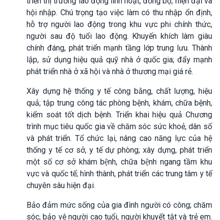
triển thị trường lao động linh hoạt, đồng bộ, hiện đại và
hội nhập. Chú trọng tạo việc làm có thu nhập ổn định,
hỗ trợ người lao động trong khu vực phi chính thức,
người sau độ tuổi lao động. Khuyến khích làm giàu
chính đáng, phát triển mạnh tầng lớp trung lưu. Thành
lập, sử dụng hiệu quả quỹ nhà ở quốc gia; đẩy mạnh
phát triển nhà ở xã hội và nhà ở thương mại giá rẻ.
Xây dựng hệ thống y tế công bằng, chất lượng, hiệu
quả; tập trung công tác phòng bệnh, khám, chữa bệnh,
kiểm soát tốt dịch bệnh. Triển khai hiệu quả Chương
trình mục tiêu quốc gia về chăm sóc sức khoẻ, dân số
và phát triển. Tổ chức lại, nâng cao năng lực của hệ
thống y tế cơ sở, y tế dự phòng; xây dựng, phát triển
một số cơ sở khám bệnh, chữa bệnh ngang tầm khu
vực và quốc tế; hình thành, phát triển các trung tâm y tế
chuyên sâu hiện đại.
Bảo đảm mức sống của gia đình người có công; chăm
sóc, bảo vệ người cao tuổi, người khuyết tật và trẻ em.