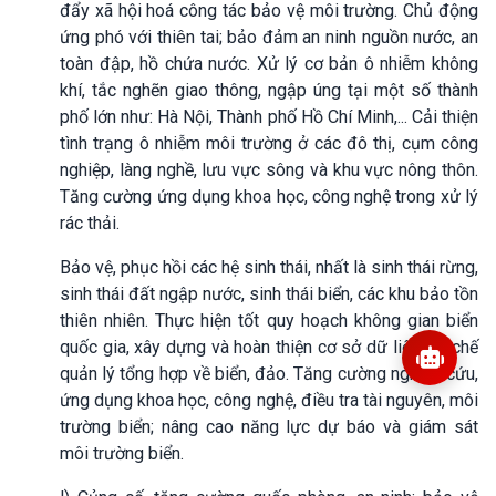
đẩy xã hội hoá công tác bảo vệ môi trường. Chủ động
ứng phó với thiên tai; bảo đảm an ninh nguồn nước, an
toàn đập, hồ chứa nước. Xử lý cơ bản ô nhiễm không
khí, tắc nghẽn giao thông, ngập úng tại một số thành
phố lớn như: Hà Nội, Thành phố Hồ Chí Minh,... Cải thiện
tình trạng ô nhiễm môi trường ở các đô thị, cụm công
nghiệp, làng nghề, lưu vực sông và khu vực nông thôn.
Tăng cường ứng dụng khoa học, công nghệ trong xử lý
rác thải.
Bảo vệ, phục hồi các hệ sinh thái, nhất là sinh thái rừng,
sinh thái đất ngập nước, sinh thái biển, các khu bảo tồn
thiên nhiên. Thực hiện tốt quy hoạch không gian biển
quốc gia, xây dựng và hoàn thiện cơ sở dữ liệu, cơ chế
quản lý tổng hợp về biển, đảo. Tăng cường nghiên cứu,
ứng dụng khoa học, công nghệ, điều tra tài nguyên, môi
trường biển; nâng cao năng lực dự báo và giám sát
môi trường biển.