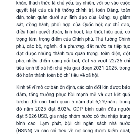
khăn, thách thức là chủ yếu; tuy nhiên, với sự vào cuộc
quyết liệt của cả hệ thống chính trị, toàn Đảng, toàn
dân, toàn quân dưới sự lãnh đạo của Đảng; sự giám
sát, đồng hành, phối hợp của Quốc hội; sự chỉ đạo,
điều hành quyết đoán, linh hoạt, kịp thời, hiệu quả, có
trọng tâm, trọng điểm của Chính phủ, Thủ tướng Chính
phủ, các bộ, ngành, địa phương, đất nước ta tiếp tục
đạt được những thành tựu quan trọng, toàn diện, đột
phá, nhiều điểm sáng nổi bật; đạt và vượt 22/26 chỉ
tiêu kinh tế-xã hội chủ yếu giai đoạn 2021-2025, trong
đó hoàn thành toàn bộ chỉ tiêu về xã hội.
Kinh tế vĩ mô cơ bản ổn định, các cân đối lớn được bảo
đảm, tăng trưởng phục hồi mạnh mẽ và đạt kết quả
tương đối cao, bình quân 5 năm đạt 6,2%/năm, trong
đó năm 2025 đạt 8,02%. GDP bình quân đầu người
đạt 5.026 USD, gia nhập nhóm nước có thu nhập trung
bình cao. Lạm phát, bội chi ngân sách nhà nước
(NSNN) và các chỉ tiêu về nợ công được kiểm soát;