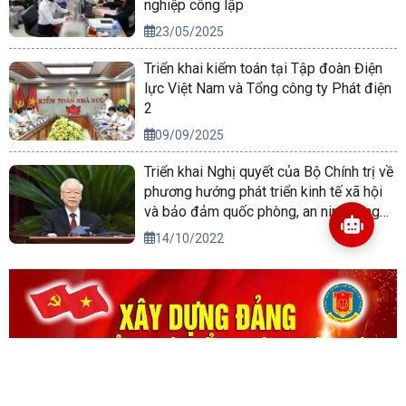
nghiệp công lập
23/05/2025
Triển khai kiểm toán tại Tập đoàn Điện
lực Việt Nam và Tổng công ty Phát điện
2
09/09/2025
Triển khai Nghị quyết của Bộ Chính trị về
phương hướng phát triển kinh tế xã hội
và bảo đảm quốc phòng, an ninh vùng
Tây Nguyên đến năm 2030, tầm nhìn
14/10/2022
đến năm 2045