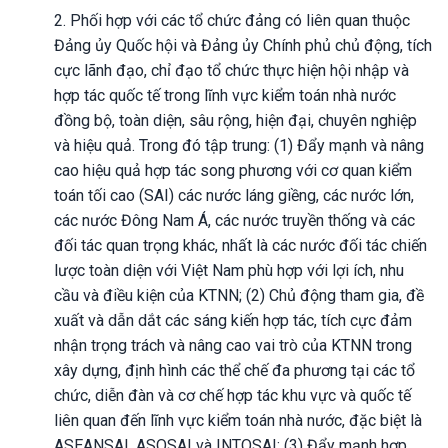
2. Phối hợp với các tổ chức đảng có liên quan thuộc
Đảng ủy Quốc hội và Đảng ủy Chính phủ chủ động, tích
cực lãnh đạo, chỉ đạo tổ chức thực hiện hội nhập và
hợp tác quốc tế trong lĩnh vực kiểm toán nhà nước
đồng bộ, toàn diện, sâu rộng, hiện đại, chuyên nghiệp
và hiệu quả. Trong đó tập trung: (1) Đẩy mạnh và nâng
cao hiệu quả hợp tác song phương với cơ quan kiểm
toán tối cao (SAI) các nước láng giềng, các nước lớn,
các nước Đông Nam Á, các nước truyền thống và các
đối tác quan trọng khác, nhất là các nước đối tác chiến
lược toàn diện với Việt Nam phù hợp với lợi ích, nhu
cầu và điều kiện của KTNN; (2) Chủ động tham gia, đề
xuất và dẫn dắt các sáng kiến hợp tác, tích cực đảm
nhận trọng trách và nâng cao vai trò của KTNN trong
xây dựng, định hình các thể chế đa phương tại các tổ
chức, diễn đàn và cơ chế hợp tác khu vực và quốc tế
liên quan đến lĩnh vực kiểm toán nhà nước, đặc biệt là
ASEANSAI, ASOSAI và INTOSAI; (3) Đẩy mạnh hợp