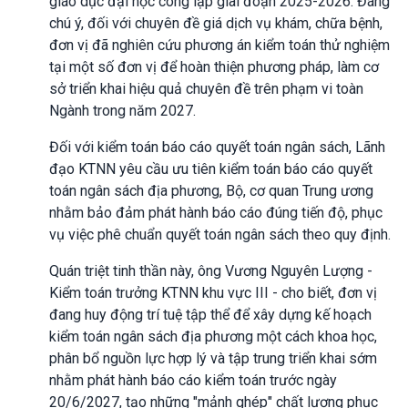
giáo dục đại học công lập giai đoạn 2025-2026. Đáng
chú ý, đối với chuyên đề giá dịch vụ khám, chữa bệnh,
đơn vị đã nghiên cứu phương án kiểm toán thử nghiệm
tại một số đơn vị để hoàn thiện phương pháp, làm cơ
sở triển khai hiệu quả chuyên đề trên phạm vi toàn
Ngành trong năm 2027.
Đối với kiểm toán báo cáo quyết toán ngân sách, Lãnh
đạo KTNN yêu cầu ưu tiên kiểm toán báo cáo quyết
toán ngân sách địa phương, Bộ, cơ quan Trung ương
nhằm bảo đảm phát hành báo cáo đúng tiến độ, phục
vụ việc phê chuẩn quyết toán ngân sách theo quy định.
Quán triệt tinh thần này, ông Vương Nguyên Lượng -
Kiểm toán trưởng KTNN khu vực III - cho biết, đơn vị
đang huy động trí tuệ tập thể để xây dựng kế hoạch
kiểm toán ngân sách địa phương một cách khoa học,
phân bổ nguồn lực hợp lý và tập trung triển khai sớm
nhằm phát hành báo cáo kiểm toán trước ngày
20/6/2027, tạo những "mảnh ghép" chất lượng phục