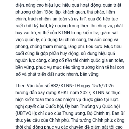
diện, nâng cao hiệu lực, hiệu quả hoạt động; quán triệt
phương châm "Độc lập, khách quan, thủ pháp, liêm
chính, trách nhiệm, an toàn và uy tín", qua đó tiếp tục
siết chặt kỷ luật, kỷ cương trong thực thi công vụ; phát
huy vai trò, vị thế của KTNN trong kiểm tra, giám sát
việc quản lý, sử dụng tài chính công, tài sản công và
phòng, chống tham nhũng, lãng phí, tiêu cực. Mục tiêu
cuối cùng là góp phần huy động, sử dụng hiệu quả
nguồn lực công, củng cố nền tài chính quốc gia an toàn,
bền vững, phục vụ mục tiêu tăng trưởng kinh tế hai con
số và phát triển đất nước nhanh, bền vững.
Theo Văn bản số 882/KTNN-TH ngày 15/6/2026
hướng dẫn xây dựng KHKT năm 2027, KTNN sẽ thực
hiện kiểm toán theo các nhiệm vụ được giao tại luật,
nghị quyết của Quốc hội, Ủy ban Thường vụ Quốc hội
(UBTVQH); chỉ đạo của Trung ương, Bộ Chính trị, Ban Bí
thư; yêu cầu của Chính phủ, Thủ tướng Chính phủ; đồng
thời chủ động phục vụ các chuyên đề giám sát tối cao