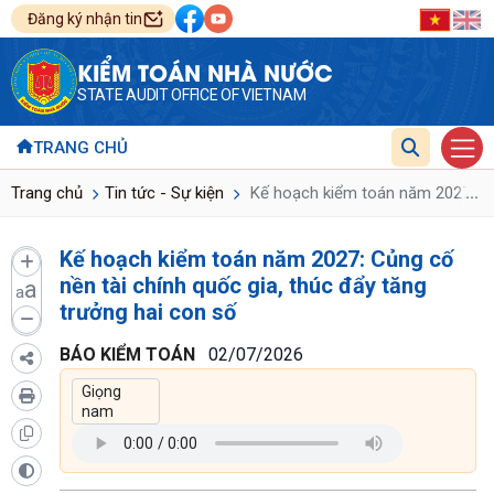
Đăng ký nhận tin
KIỂM TOÁN NHÀ NƯỚC
STATE AUDIT OFFICE OF VIETNAM
TRANG CHỦ
...
Trang chủ
Tin tức - Sự kiện
Kế hoạch kiểm toán năm 2027: Củn
Kế hoạch kiểm toán năm 2027: Củng cố
nền tài chính quốc gia, thúc đẩy tăng
a
a
trưởng hai con số
BÁO KIỂM TOÁN
02/07/2026