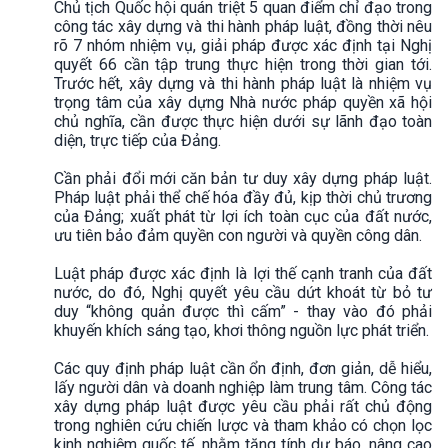
Chủ tịch Quốc hội quán triệt 5 quan điểm chỉ đạo trong
công tác xây dựng và thi hành pháp luật, đồng thời nêu
rõ 7 nhóm nhiệm vụ, giải pháp được xác định tại Nghị
quyết 66 cần tập trung thực hiện trong thời gian tới.
Trước hết, xây dựng và thi hành pháp luật là nhiệm vụ
trọng tâm của xây dựng Nhà nước pháp quyền xã hội
chủ nghĩa, cần được thực hiện dưới sự lãnh đạo toàn
diện, trực tiếp của Đảng.
Cần phải đổi mới căn bản tư duy xây dựng pháp luật.
Pháp luật phải thể chế hóa đầy đủ, kịp thời chủ trương
của Đảng; xuất phát từ lợi ích toàn cục của đất nước,
ưu tiên bảo đảm quyền con người và quyền công dân.
Luật pháp được xác định là lợi thế cạnh tranh của đất
nước, do đó, Nghị quyết yêu cầu dứt khoát từ bỏ tư
duy “không quản được thì cấm” - thay vào đó phải
khuyến khích sáng tạo, khơi thông nguồn lực phát triển.
Các quy định pháp luật cần ổn định, đơn giản, dễ hiểu,
lấy người dân và doanh nghiệp làm trung tâm. Công tác
xây dựng pháp luật được yêu cầu phải rất chủ động
trong nghiên cứu chiến lược và tham khảo có chọn lọc
kinh nghiệm quốc tế, nhằm tăng tính dự báo, nâng cao