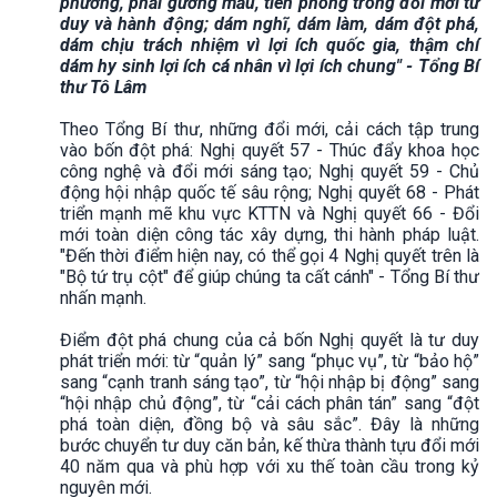
phương, phải gương mẫu, tiên phong trong đổi mới tư
duy và hành động; dám nghĩ, dám làm, dám đột phá,
dám chịu trách nhiệm vì lợi ích quốc gia, thậm chí
dám hy sinh lợi ích cá nhân vì lợi ích chung" - Tổng Bí
thư Tô Lâm
Theo Tổng Bí thư, những đổi mới, cải cách tập trung
vào bốn đột phá: Nghị quyết 57 - Thúc đẩy khoa học
công nghệ và đổi mới sáng tạo; Nghị quyết 59 - Chủ
động hội nhập quốc tế sâu rộng; Nghị quyết 68 - Phát
triển mạnh mẽ khu vực KTTN và Nghị quyết 66 - Đổi
mới toàn diện công tác xây dựng, thi hành pháp luật.
"Đến thời điểm hiện nay, có thể gọi 4 Nghị quyết trên là
"Bộ tứ trụ cột" để giúp chúng ta cất cánh" - Tổng Bí thư
nhấn mạnh.
Điểm đột phá chung của cả bốn Nghị quyết là tư duy
phát triển mới: từ “quản lý” sang “phục vụ”, từ “bảo hộ”
sang “cạnh tranh sáng tạo”, từ “hội nhập bị động” sang
“hội nhập chủ động”, từ “cải cách phân tán” sang “đột
phá toàn diện, đồng bộ và sâu sắc”. Đây là những
bước chuyển tư duy căn bản, kế thừa thành tựu đổi mới
40 năm qua và phù hợp với xu thế toàn cầu trong kỷ
nguyên mới.