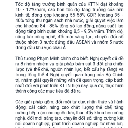
Tốc độ tăng trưởng bình quân của KTTN đạt khoảng
10 - 12%/năm, cao hơn tốc độ tăng trưởng của nền
kinh tế; đóng góp khoảng 55-58% GDP, khoảng 35 -
40% tổng thu ngân sách nhà nước, giải quyết việc làm
cho khoảng 84 - 85% tổng số lao động; năng suất lao
động tăng bình quân khoảng 8,5 - 9,5%/năm. Trình độ,
năng lực công nghệ, đổi mới sáng tạo, chuyển đổi số
thuộc nhóm 3 nước đứng đầu ASEAN và nhóm 5 nước
đứng đầu khu vực châu Á.
Thủ tướng Phạm Minh chính cho biết, Nghị quyết đã đề
ra 8 nhóm nhiệm vụ giải pháp bám sát 3 đột phá chiến
lược (về thể chế, nguồn nhân lực, kết cấu hạ tầng) và
trong tổng thể 4 Nghị quyết quan trọng của Bộ Chính
trị, nhằm giải quyết những vấn đề quan trọng, cấp bách
nhất đối với phát triển KTTN hiện nay, qua đó, thực hiện
thành công các mục tiêu đã đề ra.
Các giải pháp gồm: đổi mới tư duy, nhận thức và hành
động; cải cách, nâng cao chất lượng thể chế; tăng
cường tiếp cận các nguồn lực; thúc đẩy khoa học công
nghệ, đổi mới sáng tạo, chuyển đổi số; tăng cường kết
nối doanh nghiệp; phát triển doanh nghiệp tư nhân lớn;