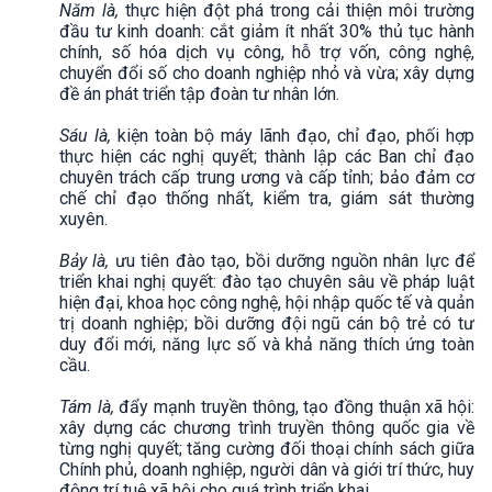
Năm là,
thực hiện đột phá trong cải thiện môi trường
đầu tư kinh doanh: cắt giảm ít nhất 30% thủ tục hành
chính, số hóa dịch vụ công, hỗ trợ vốn, công nghệ,
chuyển đổi số cho doanh nghiệp nhỏ và vừa; xây dựng
đề án phát triển tập đoàn tư nhân lớn.
Sáu là,
kiện toàn bộ máy lãnh đạo, chỉ đạo, phối hợp
thực hiện các nghị quyết; thành lập các Ban chỉ đạo
chuyên trách cấp trung ương và cấp tỉnh; bảo đảm cơ
chế chỉ đạo thống nhất, kiểm tra, giám sát thường
xuyên.
Bảy là,
ưu tiên đào tạo, bồi dưỡng nguồn nhân lực để
triển khai nghị quyết: đào tạo chuyên sâu về pháp luật
hiện đại, khoa học công nghệ, hội nhập quốc tế và quản
trị doanh nghiệp; bồi dưỡng đội ngũ cán bộ trẻ có tư
duy đổi mới, năng lực số và khả năng thích ứng toàn
cầu.
Tám là,
đẩy mạnh truyền thông, tạo đồng thuận xã hội:
xây dựng các chương trình truyền thông quốc gia về
từng nghị quyết; tăng cường đối thoại chính sách giữa
Chính phủ, doanh nghiệp, người dân và giới trí thức, huy
động trí tuệ xã hội cho quá trình triển khai.