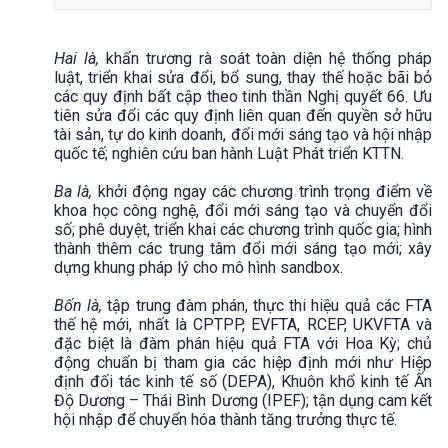
Hai là,
khẩn trương rà soát toàn diện hệ thống pháp
luật, triển khai sửa đổi, bổ sung, thay thế hoặc bãi bỏ
các quy định bất cập theo tinh thần Nghị quyết 66. Ưu
tiên sửa đổi các quy định liên quan đến quyền sở hữu
tài sản, tự do kinh doanh, đổi mới sáng tạo và hội nhập
quốc tế; nghiên cứu ban hành Luật Phát triển KTTN.
Ba là,
khởi động ngay các chương trình trọng điểm về
khoa học công nghệ, đổi mới sáng tạo và chuyển đổi
số; phê duyệt, triển khai các chương trình quốc gia; hình
thành thêm các trung tâm đổi mới sáng tạo mới; xây
dựng khung pháp lý cho mô hình sandbox.
Bốn là,
tập trung đàm phán, thực thi hiệu quả các FTA
thế hệ mới, nhất là CPTPP, EVFTA, RCEP, UKVFTA và
đặc biệt là đàm phán hiệu quả FTA với Hoa Kỳ; chủ
động chuẩn bị tham gia các hiệp định mới như Hiệp
định đối tác kinh tế số (DEPA), Khuôn khổ kinh tế Ấn
Độ Dương – Thái Bình Dương (IPEF); tận dụng cam kết
hội nhập để chuyển hóa thành tăng trưởng thực tế.