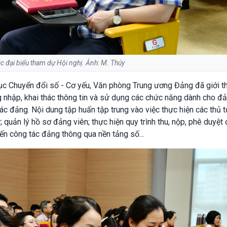
c đại biểu tham dự Hội nghị. Ảnh: M. Thúy
Cục Chuyển đổi số - Cơ yếu, Văn phòng Trung ương Đảng đã giới t
 nhập, khai thác thông tin và sử dụng các chức năng dành cho đ
tác đảng. Nội dung tập huấn tập trung vào việc thực hiện các thủ 
 quản lý hồ sơ đảng viên; thực hiện quy trình thu, nộp, phê duyệt
 đến công tác đảng thông qua nền tảng số...