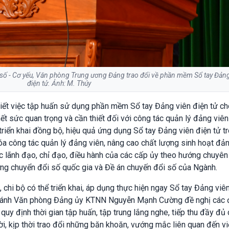
 số - Cơ yếu, Văn phòng Trung ương Đảng trao đổi về phần mềm Sổ tay Đảng
điện tử. Ảnh: M. Thúy
t việc tập huấn sử dụng phần mềm Sổ tay Đảng viên điện tử ch
ết sức quan trọng và cần thiết đối với công tác quản lý đảng viê
riển khai đồng bộ, hiệu quả ứng dụng Sổ tay Đảng viên điện tử t
 công tác quản lý đảng viên, nâng cao chất lượng sinh hoạt đản
c lãnh đạo, chỉ đạo, điều hành của các cấp ủy theo hướng chuyên
ương chuyển đổi số quốc gia và Đề án chuyến đổi số của Ngành.
chi bộ có thể triển khai, áp dụng thực hiện ngay Sổ tay Đảng viê
 Chánh Văn phòng Đảng ủy KTNN Nguyễn Mạnh Cường đề nghị các 
uy định thời gian tập huấn, tập trung lắng nghe, tiếp thu đầy đủ 
i, kịp thời trao đổi những băn khoăn, vướng mắc liên quan đến việ