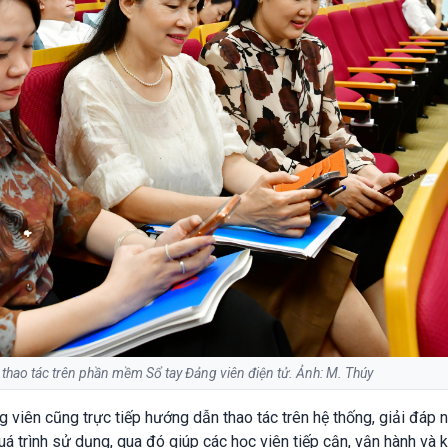
 thao tác trên phần mềm Sổ tay Đảng viên điện tử. Ảnh: M. Thúy
ng viên cũng trực tiếp hướng dẫn thao tác trên hệ thống, giải đáp
á trình sử dụng, qua đó giúp các học viên tiếp cận, vận hành và k