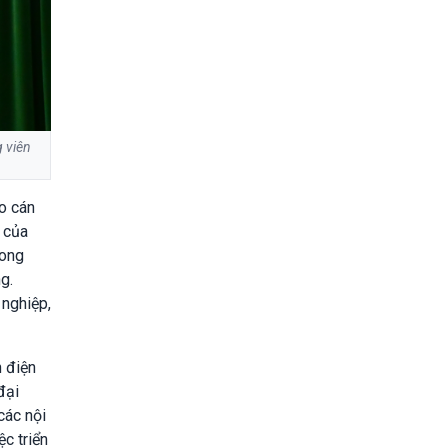
 viên
o cán
n của
rong
g.
 nghiệp,
n điện
đại
các nội
c triển