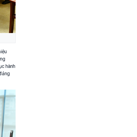
hiệu
ảng
tục hành
 đảng