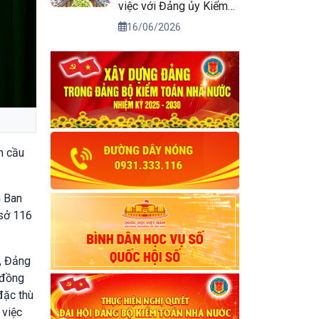
việc với Đảng ủy Kiểm
toán nhà nước
16/06/2026
m cầu
n Ban
 sở 116
, Đảng
 đồng
đặc thù
 việc