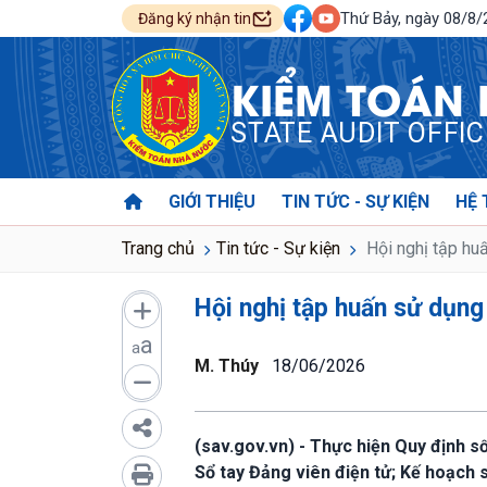
Thứ Bảy, ngày 08/8
Đăng ký nhận tin
KIỂM TOÁN
STATE AUDIT OFFI
GIỚI THIỆU
TIN TỨC - SỰ KIỆN
HỆ 
Trang chủ
Tin tức - Sự kiện
Hội nghị tập hu
Hội nghị tập huấn sử dụng
a
a
M. Thúy
18/06/2026
(sav.gov.vn) - Thực hiện Quy định 
Sổ tay Đảng viên điện tử; Kế hoạch