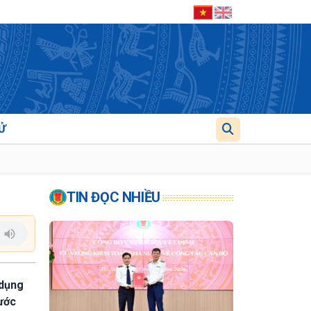
Ử
TIN ĐỌC NHIỀU
 dụng
ước