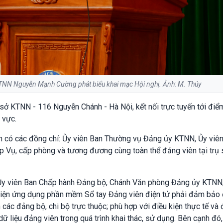
NN Nguyễn Mạnh Cường phát biểu khai mạc Hội nghị. Ảnh: M. Thúy
ụ sở KTNN - 116 Nguyễn Chánh - Hà Nội, kết nối trực tuyến tới điể
 vực.
h có các đồng chí: Ủy viên Ban Thường vụ Đảng ủy KTNN, Ủy viê
 Vụ, cấp phòng và tương đương cùng toàn thể đảng viên tại trụ
y viên Ban Chấp hành Đảng bộ, Chánh Văn phòng Đảng ủy KTNN
c hiện ứng dụng phần mềm Sổ tay Đảng viên điện tử phải đảm bảo
các đảng bộ, chi bộ trực thuộc; phù hợp với điều kiện thực tế và 
 liệu đảng viên trong quá trình khai thác, sử dụng. Bên cạnh đó,