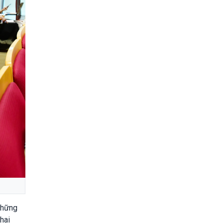
 những
hai