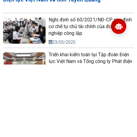
Nghị định số 60/2021/NĐ-CP quy định
cơ chế tự chủ tài chính của đơn vị sự
nghiệp công lập
23/05/2025
Triển khai kiểm toán tại Tập đoàn Điện
lực Việt Nam và Tổng công ty Phát điện
2
09/09/2025
Triển khai Nghị quyết của Bộ Chính trị về
phương hướng phát triển kinh tế xã hội
và bảo đảm quốc phòng, an ninh vùng
Tây Nguyên đến năm 2030, tầm nhìn
14/10/2022
đến năm 2045