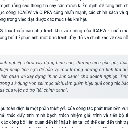
mạnh rằng các thông tin này cần được kiểm định để tăng tính c
 vực công. ICAEW và CIPFA cũng nhấn mạnh, các chính sách và q
ọng trong việc đạt được các mục tiêu khí hậu.
Kỹ thuật cấp cao phụ trách khu vực công của ICAEW - nhấn m
ông bố để phản ánh một bức tranh đầy đủ và chính xác về các nỗ
oanh nghiệp chưa xây dựng hình ảnh, thương hiệu gần gũi, thâ
 biện pháp tích cực để bảo vệ môi trường nhưng cố tình lừa dố
 liên quan để xây dựng “hình ảnh xanh” cho doanh nghiệp. Tìn
o trong sử dụng vốn sai mục đích, làm giảm hiệu quả công tác bả
ả của việc hỗ trợ “tài chính xanh”.
ậu toàn diện là một phần thiết yếu của công tác phát triển bền vữ
i thúc đẩy tính minh bạch, trách nhiệm giải trình và tiến bộ 
các công bố liên quan đến khí hậu hiện tại có thể dẫn đến tình tr