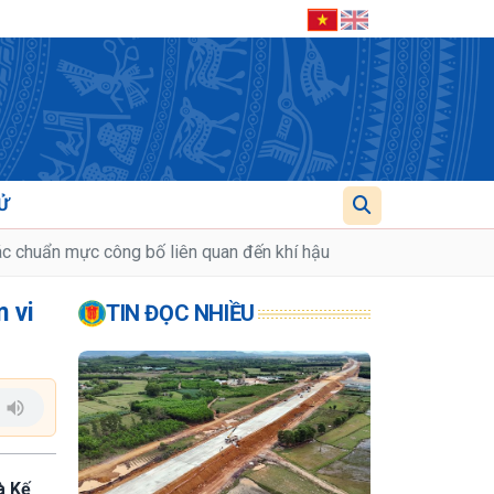
Ử
c chuẩn mực công bố liên quan đến khí hậu
 vi
TIN ĐỌC NHIỀU
à Kế