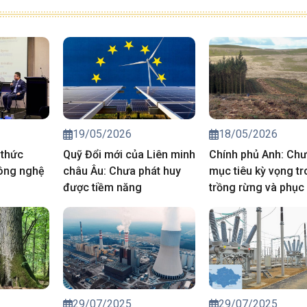
19/05/2026
18/05/2026
 thức
Quỹ Đổi mới của Liên minh
Chính phủ Anh: Chư
ông nghệ
châu Âu: Chưa phát huy
mục tiêu kỳ vọng t
được tiềm năng
trồng rừng và phục 
than bùn
29/07/2025
29/07/2025