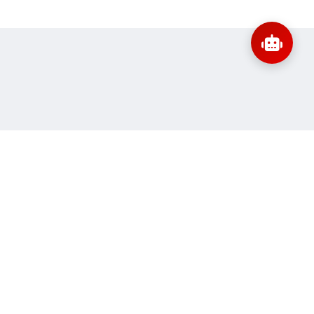
:
banbientap@sav.gov.vn
Thông tin liên hệ
ne:
56
Quy định sử dụng
 truy cập:
11.147.981
Sơ đồ trang