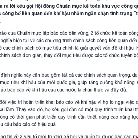
 ra lời kêu gọi Hội đồng Chuẩn mực kế toán khu vực công q
công bố liên quan đến khí hậu nhằm ngăn chặn tình trạng “
.
thảo của Chuẩn mực lập báo cáo bền vững, 2 tổ chức kế toán côn
 nghĩa hiện tại về các chương trình chính sách công liên quan đến
 ở các chính sách có mục tiêu chính là giải quyết vấn đề khí hậu.
 chính sách đơn giản, thay đổi mục tiêu được các tổ chức tuyên bố
định nghĩa này cần bao gồm tất cả các chính sách quan trọng, dù
mục tiêu khí hậu của mỗi quốc gia, giúp tăng cường khả năng 
ảo báo cáo về khí hậu của các nước là chân thực và đầy đủ.
i việc trì hoãn triển khai báo cáo về khí hậu vì họ lo ngại việc 
ai lầm. Thay vào đó, họ kêu gọi cần có một quy trình triển khai t
g có thời gian phát triển quy trình cần thiết, nâng cao năng lự
u cầu báo cáo có hiệu quả.
ông tin về 3 yếu tố môi trường, xã hội và quản trị được báo cáo m