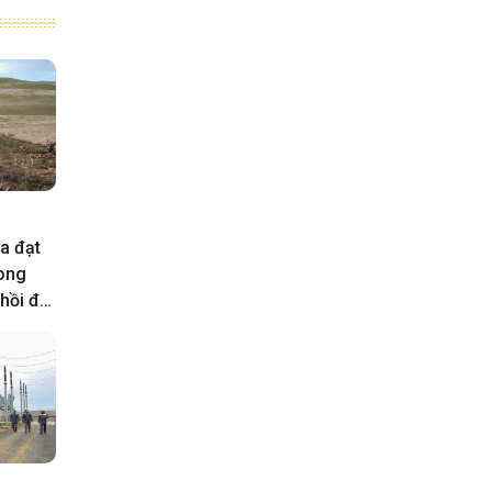
a đạt
rong
hồi đất