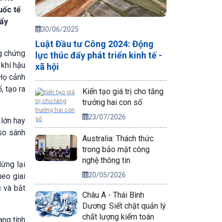
uốc tế
tẩy
30/06/2025
Luật Đầu tư Công 2024: Động
g chứng
lực thúc đẩy phát triển kinh tế -
 khí hậu
xã hội
 Họ cảnh
, tạo ra
Kiến tạo giá trị cho tăng
trưởng hai con số
23/07/2026
 lớn hay
so sánh
Australia: Thách thức
trong bảo mật công
nghệ thông tin
dừng lại
20/05/2026
heo giai
c và bắt
Châu Á - Thái Bình
Dương: Siết chặt quản lý
chất lượng kiểm toán
ang tính