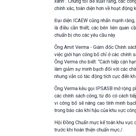
xanh”. Chúng tôi đề xuất rằng, các cô
chính xác, toàn diện hơn về hoạt động k
Đại diện ICAEW cũng nhấn mạnh rằng, 
là điều cần thiết; các bên liên quan
chuẩn bị cho các yêu cầu này.
Ông Amit Verma - Giám đốc Chính sách 
việc giới hạn công bố chỉ ở các chính s
Ông Verma cho biết: “Cách tiếp cận hạn
làm giảm sự minh bạch đối với các chín
nhưng vẫn có tác động tích cực đến khí
Ông Verma kêu gọi IPSASB mở rộng phạ
các chính sách công; từ đó có cách ti
vi công bố sẽ nâng cao tính minh bạc
trong báo cáo khí hậu của khu vực công
Hội Đồng Chuẩn mực kế toán khu vực cô
trước khi hoàn thiện chuẩn mực./.