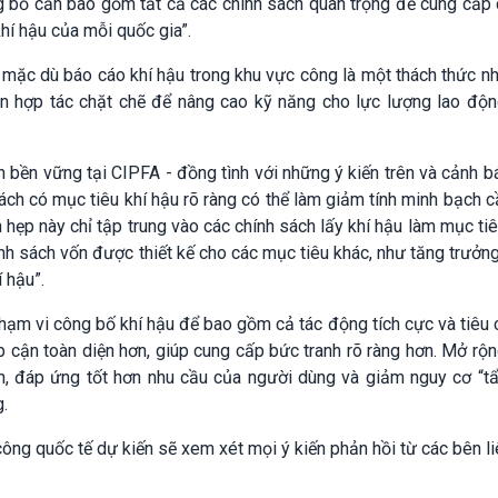
ng bố cần bao gồm tất cả các chính sách quan trọng để cung cấp 
hí hậu của mỗi quốc gia”.
mặc dù báo cáo khí hậu trong khu vực công là một thách thức n
 cần hợp tác chặt chẽ để nâng cao kỹ năng cho lực lượng lao độ
bền vững tại CIPFA - đồng tình với những ý kiến trên và cảnh b
ách có mục tiêu khí hậu rõ ràng có thể làm giảm tính minh bạch cầ
 hẹp này chỉ tập trung vào các chính sách lấy khí hậu làm mục tiê
h sách vốn được thiết kế cho các mục tiêu khác, như tăng trưởng
 hậu”.
m vi công bố khí hậu để bao gồm cả tác động tích cực và tiêu 
ếp cận toàn diện hơn, giúp cung cấp bức tranh rõ ràng hơn. Mở r
h, đáp ứng tốt hơn nhu cầu của người dùng và giảm nguy cơ “tẩ
.
ng quốc tế dự kiến sẽ xem xét mọi ý kiến phản hồi từ các bên l