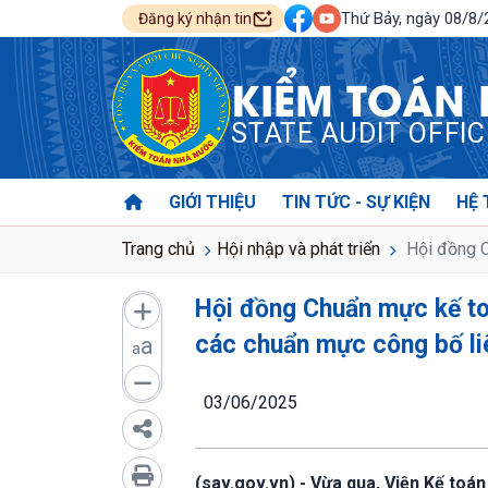
Thứ Bảy, ngày 08/8
Đăng ký nhận tin
KIỂM TOÁN
STATE AUDIT OFFI
GIỚI THIỆU
TIN TỨC - SỰ KIỆN
HỆ 
Trang chủ
Hội nhập và phát triển
Hội đồng C
Hội đồng Chuẩn mực kế to
các chuẩn mực công bố li
a
a
03/06/2025
(sav.gov.vn) - Vừa qua, Viện Kế toá