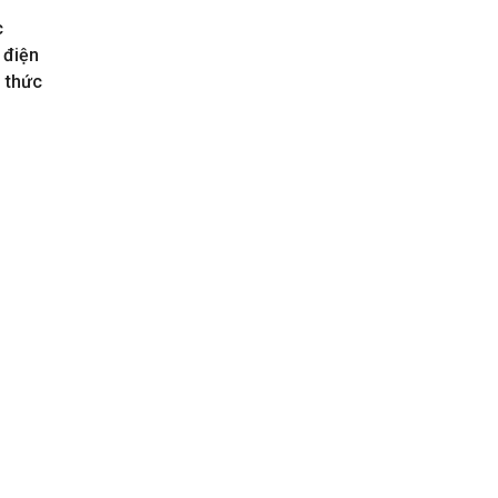
c
 điện
h thức