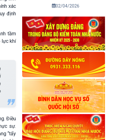
hính xác
02/04/2026
uy định
ạnh tầm
 lực khí
n
i
h
o
ng. Điều
thực sự.
ạng “tẩy