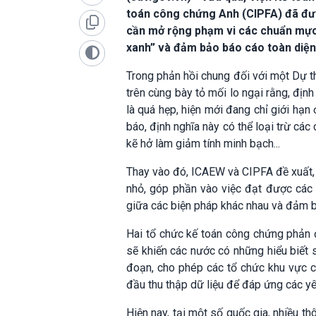
toán công chứng Anh (CIPFA) đã đưa
cần mở rộng phạm vi các chuẩn mực 
xanh” và đảm bảo báo cáo toàn diện
Trong phản hồi chung đối với một Dự 
trên cùng bày tỏ mối lo ngại rằng, định
là quá hẹp, hiện mới đang chỉ giới hạn
báo, định nghĩa này có thể loại trừ các
kẽ hở làm giảm tính minh bạch...
Thay vào đó, ICAEW và CIPFA đề xuất, 
nhỏ, góp phần vào việc đạt được các 
giữa các biện pháp khác nhau và đảm b
Hai tổ chức kế toán công chứng phản đố
sẽ khiến các nước có những hiểu biết s
đoạn, cho phép các tổ chức khu vực côn
đầu thu thập dữ liệu để đáp ứng các yê
Hiện nay, tại một số quốc gia, nhiều th