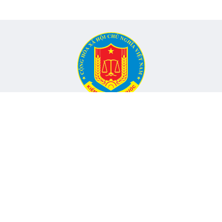
CỔNG THÔNG TIN ĐIỆN TỬ KIỂM TOÁN NHÀ NƯỚC
Cơ quan chủ quản: Kiểm toán nhà nước
nh, Phường Yên Hòa, TP Hà Nội -
Điện thoại:
024.6262.8616 -
Email
Đang onli
hó Tổng Kiểm toán nhà nước, Trưởng Ban
Tổng lượt
© 2017 Bản quyền thuộc về Kiểm toán nhà nước Việt Nam