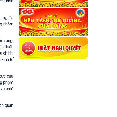
cái nhìn
hưng đó
ng nhằm
áo rằng,
n thiết.
u chính,
 kinh tế
cực của
ộng phạm
y xanh”
iên quan