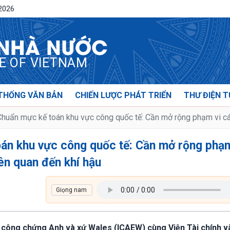
/2026
 NHÀ NƯỚC
CE OF VIETNAM
THỐNG VĂN BẢN
CHIẾN LƯỢC PHÁT TRIỂN
THƯ ĐIỆN T
huẩn mực kế toán khu vực công quốc tế: Cần mở rộng phạm vi cá
án khu vực công quốc tế: Cần mở rộng phạm
ên quan đến khí hậu
n công chứng Anh và xứ Wales (ICAEW) cùng Viện Tài chính v