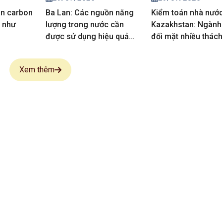
án carbon
Ba Lan: Các nguồn năng
Kiểm toán nhà nướ
g như
lượng trong nước cần
Kazakhstan: Ngành
được sử dụng hiệu quả
đối mặt nhiều thác
hơn
Xem thêm