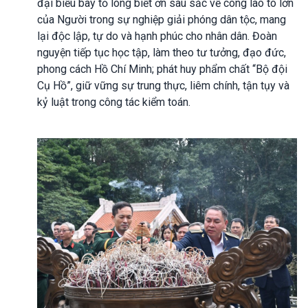
đại biểu bày tỏ lòng biết ơn sâu sắc về công lao to lớn
của Người trong sự nghiệp giải phóng dân tộc, mang
lại độc lập, tự do và hạnh phúc cho nhân dân. Đoàn
nguyện tiếp tục học tập, làm theo tư tưởng, đạo đức,
phong cách Hồ Chí Minh; phát huy phẩm chất “Bộ đội
Cụ Hồ”, giữ vững sự trung thực, liêm chính, tận tụy và
kỷ luật trong công tác kiểm toán.