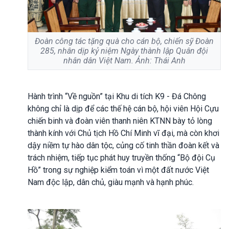
Đoàn công tác tặng quà cho cán bộ, chiến sỹ Đoàn
285, nhân dịp kỷ niệm Ngày thành lập Quân đội
nhân dân Việt Nam. Ảnh: Thái Anh
Hành trình “Về nguồn” tại Khu di tích K9 - Đá Chông
không chỉ là dịp để các thế hệ cán bộ, hội viên Hội Cựu
chiến binh và đoàn viên thanh niên KTNN bày tỏ lòng
thành kính với Chủ tịch Hồ Chí Minh vĩ đại, mà còn khơi
dậy niềm tự hào dân tộc, củng cố tinh thần đoàn kết và
trách nhiệm, tiếp tục phát huy truyền thống “Bộ đội Cụ
Hồ” trong sự nghiệp kiểm toán vì một đất nước Việt
Nam độc lập, dân chủ, giàu mạnh và hạnh phúc.