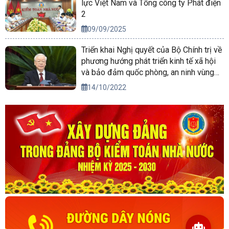
lực Việt Nam và Tổng công ty Phát điện
2
09/09/2025
Triển khai Nghị quyết của Bộ Chính trị về
phương hướng phát triển kinh tế xã hội
và bảo đảm quốc phòng, an ninh vùng
Tây Nguyên đến năm 2030, tầm nhìn
14/10/2022
đến năm 2045