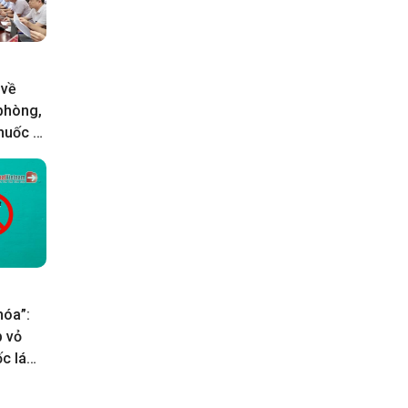
 về
 phòng,
huốc lá
hóa”:
p vỏ
c lá