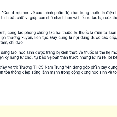
: “Con được học về các thành phần độc hại trong thuốc lá điện t
i hình bắt chữ’ vì giúp con nhớ nhanh hơn và hiểu rõ tác hại của th
, công tác phòng chống tác hại thuốc lá, thuốc lá điện tử luô
hiện thường xuyên, liên tục. Đây cũng là nội dung được các cấ
tâm, chỉ đạo.
áng tạo, học sinh được trang bị kiến thức về thuốc lá thế hệ mới
n kỹ năng từ chối, tự bảo vệ bản thân trước những lời rủ rê, lôi k
 thầy và trò Trường THCS Nam Trung Yên đang góp phần xây dựng
an tỏa thông điệp sống lành mạnh trong cộng đồng học sinh và toà