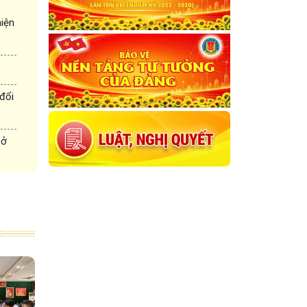
hiện
đổi
sở