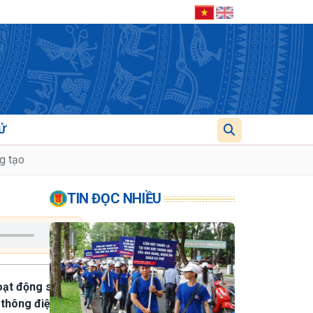
Ử
ng tạo
TIN ĐỌC NHIỀU
oạt động sinh
a thông điệp