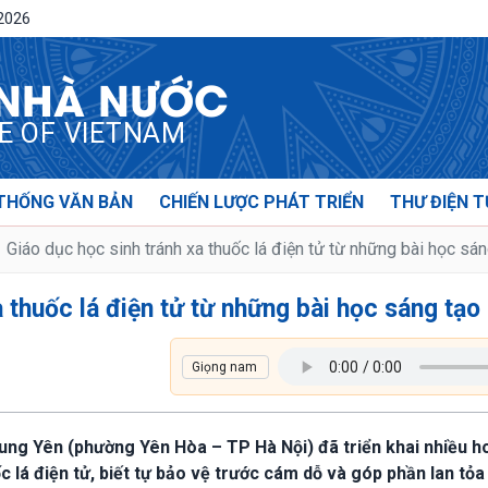
/2026
 NHÀ NƯỚC
CE OF VIETNAM
THỐNG VĂN BẢN
CHIẾN LƯỢC PHÁT TRIỂN
THƯ ĐIỆN T
Giáo dục học sinh tránh xa thuốc lá điện tử từ những bài học sá
 thuốc lá điện tử từ những bài học sáng tạo
ng Yên (phường Yên Hòa – TP Hà Nội) đã triển khai nhiều h
ốc lá điện tử, biết tự bảo vệ trước cám dỗ và góp phần lan tỏ