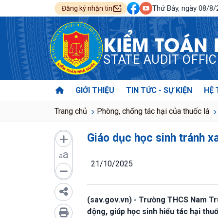
Thứ Bảy, ngày 08/8
Đăng ký nhận tin
KIỂM TOÁN
STATE AUDIT OFFI
GIỚI THIỆU
TIN TỨC - SỰ KIỆN
HỆ 
Trang chủ
Phòng, chống tác hại của thuốc lá
Giáo dục học sinh tránh xa
a
a
21/10/2025
(sav.gov.vn) - Trường THCS Nam Tru
động, giúp học sinh hiểu tác hại thu