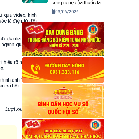
công nghệ của thuốc lá
điện tử
03/06/2026
ử qua video, hình
uốc lá điện tử đối
n được nhà trường
p, ngành quận Cầu
, hiểu rõ nguy cơ
éo.
 hình ảnh “trường
n xã hội.
Lượt xem: 178