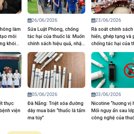
26/06/2026
23/06/2026
thông làm
Sửa Luật Phòng, chống
Rà soát chính sách
 tạo môi
tác hại của thuốc lá: Muốn
hiến, ghép tạng và
ng khói
chính sách hiệu quả, nhận
chống tác hại của t
thức phải thay đổi trước
từ thực tiễn cơ sở
05/06/2026
03/06/2026
t thực
Đà Nẵng: Triệt xóa đường
Nicotine “hương vị 
bệnh viện
dây mua bán “thuốc lá tẩm
Mối nguy ẩn sau lớ
ma túy”
công nghệ của thuố
điện tử