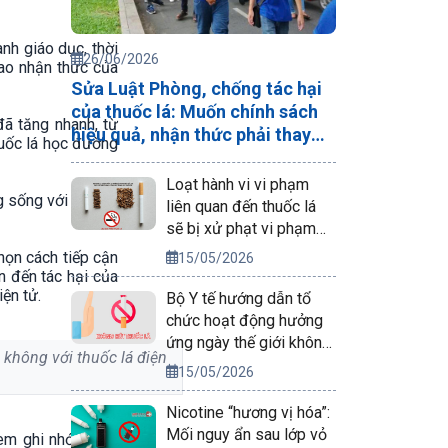
nh giáo dục, thời
26/06/2026
cao nhận thức của
Sửa Luật Phòng, chống tác hại
của thuốc lá: Muốn chính sách
đã tăng nhanh, từ
hiệu quả, nhận thức phải thay
huốc lá học đường
đổi trước
Loạt hành vi vi phạm
 sống với hai nội
liên quan đến thuốc lá
sẽ bị xử phạt vi phạm
hành chính
chọn cách tiếp cận
15/05/2026
n đến tác hại của
ện tử.
Bộ Y tế hướng dẫn tổ
chức hoạt động hưởng
ứng ngày thế giới không
không với thuốc lá điện
thuốc lá 31/5/2026
15/05/2026
Nicotine “hương vị hóa”:
Mối nguy ẩn sau lớp vỏ
 em ghi nhớ thông