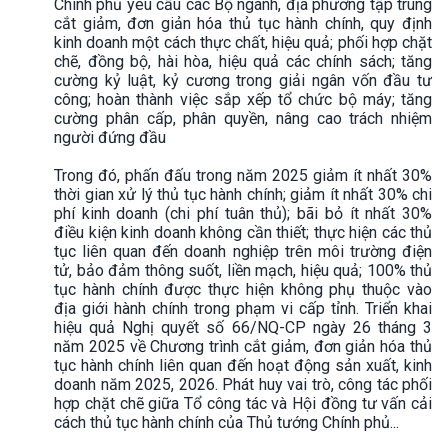
Chính phủ yêu cầu các Bộ ngành, địa phương tập trung
cắt giảm, đơn giản hóa thủ tục hành chính, quy định
kinh doanh một cách thực chất, hiệu quả; phối hợp chặt
chẽ, đồng bộ, hài hòa, hiệu quả các chính sách; tăng
cường kỷ luật, kỷ cương trong giải ngân vốn đầu tư
công; hoàn thành việc sắp xếp tổ chức bộ máy; tăng
cường phân cấp, phân quyền, nâng cao trách nhiệm
người đứng đầu
Trong đó, phấn đấu trong năm 2025 giảm ít nhất 30%
thời gian xử lý thủ tục hành chính; giảm ít nhất 30% chi
phí kinh doanh (chi phí tuân thủ); bãi bỏ ít nhất 30%
điều kiện kinh doanh không cần thiết; thực hiện các thủ
tục liên quan đến doanh nghiệp trên môi trường điện
tử, bảo đảm thông suốt, liền mạch, hiệu quả; 100% thủ
tục hành chính được thực hiện không phụ thuộc vào
địa giới hành chính trong phạm vi cấp tỉnh. Triển khai
hiệu quả Nghị quyết số 66/NQ-CP ngày 26 tháng 3
năm 2025 về Chương trình cắt giảm, đơn giản hóa thủ
tục hành chính liên quan đến hoạt động sản xuất, kinh
doanh năm 2025, 2026. Phát huy vai trò, công tác phối
hợp chặt chẽ giữa Tổ công tác và Hội đồng tư vấn cải
cách thủ tục hành chính của Thủ tướng Chính phủ...