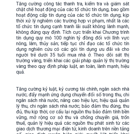
Tăng cường công tác thanh tra, kiểm tra và giám sát
chặt chẽ hoạt động của các tổ chức tín dụng, bao gồm
hoạt động cấp tín dụng của các tổ chức tín dụng; kịp
thời xử lý nghiêm các trường hợp vi phạm, nhất là các
tổ chức tín dụng cạnh tranh lãi suất không lành mạnh,
không đúng quy định. Tích cực triển khai Chương trình
tín dụng quy mô 100 nghìn tỷ đồng đối với lĩnh vực
nông, lâm, thủy sản; tiếp tục chỉ đạo các tổ chức tín
dụng nghiên cứu có các gói tín dụng ưu đãi và cho
người trẻ dưới 35 tuổi mua nhà ở. Theo dõi sát thị
trường vàng, triển khai các giải pháp quản lý thị trường
vàng theo quy định pháp luật, an toàn, lành mạnh, hiệu
quả.
Tăng cường kỷ luật, kỷ cương tài chính, ngân sách nhà
nước; đẩy mạnh ứng dụng chuyển đổi số trong thu, chi
ngân sách nhà nước, nâng cao hiệu lực, hiệu quả quản
lý thu, chi ngân sách nhà nước; bảo đảm thu đúng, thu
đủ, thu kịp thời; cơ cấu lại nguồn thu bảo đảm tính bền
vững, mở rộng cơ sở thu và chống chuyển giá, trốn
thuế, quản lý hiệu quả các nguồn thu phát sinh từ các
giao dịch thương mại điện tử, kinh doanh trên nền tảng