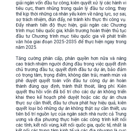
giải ngân vốn đầu tư công; kiên quyết xử lý các hành vi
tiêu cực, tham nhũng trong quản lý đầu tư công; thay
thế kịp thời những cá nhân yếu kém về năng lực, sợ sai,
sợ trách nhiệm, đùn đẩy, né tránh khi thực thi công vụ.
Đẩy nhanh tiến độ thực hiện, giải ngân các Chương
trình mục tiêu quốc gia; khẩn trương hoàn thiện thủ tục
đầu tư Chương trình mục tiêu quốc gia về phát triển
văn hóa giai đoạn 2025-2035 để thực hiện ngay trong
năm 2025.
Tăng cường phân cấp, phân quyền hơn nữa và nâng
cao trách nhiệm người đứng đầu trong việc quyết định
chủ trương đầu tư, quyết định đầu tư dự án, bảo đảm
có trọng tâm, trọng điểm, không dàn trải, manh mún và
phê duyệt quyết toán vốn đầu tư công dự án hoàn
thành đúng quy định, tránh thất thoát, lãng phí. Kiên
quyết thu hồi vốn đã bố trí cho các dự án không triển
khai theo kế hoạch phê duyệt hoặc các dự án chưa
thực sự cần thiết, đầu tư chưa phát huy hiệu quả; kiên
quyết loại bỏ những dự án không thật sự cần thiết; ưu
tiên bố trí nguồn lực của ngân sách nhà nước cả Trung
ương và địa phương thực hiện các công trình kết nối
các tỉnh, kết nối vùng, kết nối quốc gia, quốc tế, nhất là
kết nối các trung tâm kinh tế và các địa phương là cực