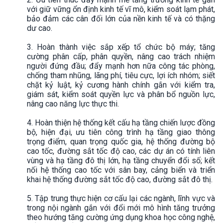
với giữ vững ổn định kinh tế vĩ mô, kiểm soát lạm phát,
bảo đảm các cân đối lớn của nền kinh tế và có thặng
dư cao.
3. Hoàn thành việc sắp xếp tổ chức bộ máy; tăng
cường phân cấp, phân quyền, nâng cao trách nhiệm
người đứng đầu; đẩy mạnh hơn nữa công tác phòng,
chống tham nhũng, lãng phí, tiêu cực, lợi ích nhóm; siết
chặt kỷ luật, kỷ cương hành chính gắn với kiểm tra,
giám sát, kiểm soát quyền lực và phân bổ nguồn lực,
nâng cao năng lực thực thi.
4. Hoàn thiện hệ thống kết cấu hạ tầng chiến lược đồng
bộ, hiện đại, ưu tiên công trình hạ tầng giao thông
trọng điểm, quan trọng quốc gia, hệ thống đường bộ
cao tốc, đường sắt tốc độ cao, các dự án có tính liên
vùng và hạ tầng đô thị lớn, hạ tầng chuyển đổi số; kết
nối hệ thống cao tốc với sân bay, cảng biển và triển
khai hệ thống đường sắt tốc độ cao, đường sắt đô thị.
5. Tập trung thực hiện cơ cấu lại các ngành, lĩnh vực và
trong nội ngành gắn với đổi mới mô hình tăng trưởng
theo hướng tăng cường ứng dụng khoa học công nghệ,