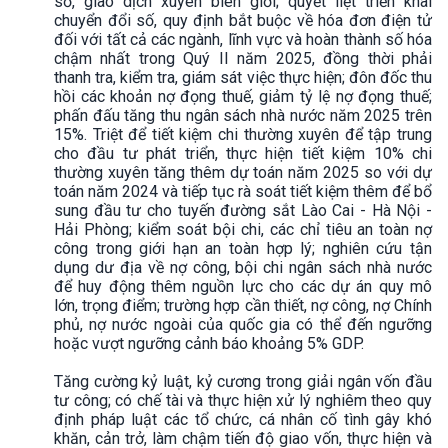
số, giao dịch xuyên biên giới; quyết liệt triển khai
chuyển đổi số, quy định bắt buộc về hóa đơn điện tử
đối với tất cả các ngành, lĩnh vực và hoàn thành số hóa
chậm nhất trong Quý II năm 2025, đồng thời phải
thanh tra, kiểm tra, giám sát việc thực hiện; đôn đốc thu
hồi các khoản nợ đọng thuế, giảm tỷ lệ nợ đọng thuế;
phấn đấu tăng thu ngân sách nhà nước năm 2025 trên
15%. Triệt để tiết kiệm chi thường xuyên để tập trung
cho đầu tư phát triển, thực hiện tiết kiệm 10% chi
thường xuyên tăng thêm dự toán năm 2025 so với dự
toán năm 2024 và tiếp tục rà soát tiết kiệm thêm để bổ
sung đầu tư cho tuyến đường sắt Lào Cai - Hà Nội -
Hải Phòng; kiểm soát bội chi, các chỉ tiêu an toàn nợ
công trong giới hạn an toàn hợp lý; nghiên cứu tận
dụng dư địa về nợ công, bội chi ngân sách nhà nước
để huy động thêm nguồn lực cho các dự án quy mô
lớn, trọng điểm; trường hợp cần thiết, nợ công, nợ Chính
phủ, nợ nước ngoài của quốc gia có thể đến ngưỡng
hoặc vượt ngưỡng cảnh báo khoảng 5% GDP.
Tăng cường kỷ luật, kỷ cương trong giải ngân vốn đầu
tư công; có chế tài và thực hiện xử lý nghiêm theo quy
định pháp luật các tổ chức, cá nhân cố tình gây khó
khăn, cản trở, làm chậm tiến độ giao vốn, thực hiện và