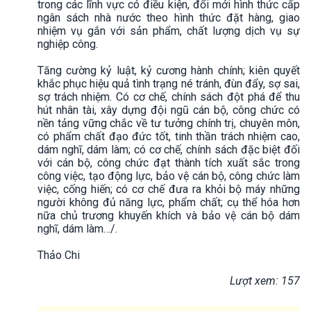
trong các lĩnh vực có điều kiện, đổi mới hình thức cấp
ngân sách nhà nước theo hình thức đặt hàng, giao
nhiệm vụ gắn với sản phẩm, chất lượng dịch vụ sự
nghiệp công.
Tăng cường kỷ luật, kỷ cương hành chính; kiên quyết
khắc phục hiệu quả tình trạng né tránh, đùn đẩy, sợ sai,
sợ trách nhiệm. Có cơ chế, chính sách đột phá để thu
hút nhân tài, xây dựng đội ngũ cán bộ, công chức có
nền tảng vững chắc về tư tưởng chính trị, chuyên môn,
có phẩm chất đạo đức tốt, tinh thần trách nhiệm cao,
dám nghĩ, dám làm; có cơ chế, chính sách đặc biệt đối
với cán bộ, công chức đạt thành tích xuất sắc trong
công việc, tạo động lực, bảo vệ cán bộ, công chức làm
việc, cống hiến; có cơ chế đưa ra khỏi bộ máy những
người không đủ năng lực, phẩm chất; cụ thể hóa hơn
nữa chủ trương khuyến khích và bảo vệ cán bộ dám
nghĩ, dám làm…/.
Thảo Chi
Lượt xem: 157