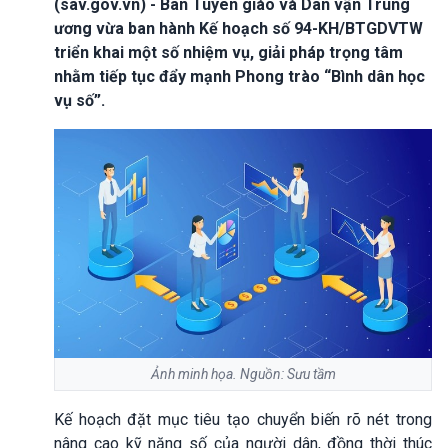
(sav.gov.vn) - Ban Tuyên giáo và Dân vận Trung
ương vừa ban hành Kế hoạch số 94-KH/BTGDVTW
triển khai một số nhiệm vụ, giải pháp trọng tâm
nhằm tiếp tục đẩy mạnh Phong trào “Bình dân học
vụ số”.
Ảnh minh họa. Nguồn: Sưu tầm
Kế hoạch đặt mục tiêu tạo chuyển biến rõ nét trong
nâng cao kỹ năng số của người dân, đồng thời thúc