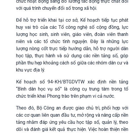
chức hoạt động sang đo lường tác động thực chất đối
với quá trình chuyển đổi số trong xã hội.
Để hỗ trợ triển khai tại cơ sở, Kế hoạch tiếp tục phát
huy vai trò của các Tổ công nghệ số cộng đồng, lực
lượng học sinh, sinh viên, giáo viên, đoàn viên thanh
niên và các tổ chức tình nguyện. Đây là những lực
lượng nòng cốt trực tiếp hướng dẫn, hỗ trợ người dân
học tập, thực hành và sử dụng các nền tảng số, góp
phần thu hẹp khoảng cách số giữa các nhóm dân cư và
khu vực địa lý.
Kế hoạch số 94-KH/BTGDVTW xác định nền tảng
“Bình dân học vụ số” là công cụ trung tâm trong tổ
chức triển khai Phong trào trên phạm vi cả nước.
Theo đó, Bộ Công an được giao chủ trì, phối hợp với
các cơ quan liên quan đầu tư, mở rộng và nâng cấp nền
tảng nhằm đáp ứng yêu cầu học tập số, quản lý, theo
dõi và đánh giá kết quả thực hiện. Việc hoàn thiện nền