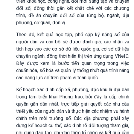
triển khoa học, công nghệ, đổi mới sáng tạo và chuyển
đổi số; đồng thời gắn kết chặt chẽ với các chương
trình, đề án chuyển đổi số của từng bộ, ngành, địa
phương, cơ quan, đơn vị.
Theo đó, kết quả học tập, phổ cập kỹ năng số của
người dân và cán bộ sẽ được đánh giá, xác nhận và
tích hợp vào các cơ sở dữ liệu quốc gia, cơ sở dữ liệu
chuyên ngành, đồng thời hiển thị trên ứng dụng VNeID.
Đây được xem là bước tiến quan trọng trong việc
chuẩn hóa, số hóa và quản lý thống nhất quá trình nâng
cao năng lực số trên phạm vi toàn quốc.
Kế hoạch xác định cấp xã, phường, đặc khu là địa bàn
trọng tâm triển khai Phong trào, bởi đây là cấp chính
quyền gần dân nhất, trực tiếp giải quyết các nhu cầu
thiết yếu của người dân và thực hiện các nhiệm vụ hành
chính trên môi trường số. Các địa phương phải xây
dựng kế hoạch cụ thể, xác định rõ đối tượng tham gia,
nội dung đào tạo, phương thức tổ chức và kết quả cần