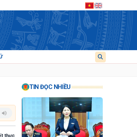
Ử
TIN ĐỌC NHIỀU
ết thực