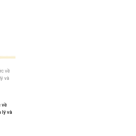
c về
 lý và