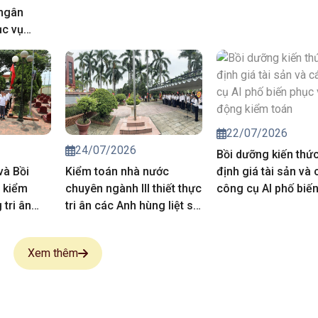
 ngân
ục vụ
iá chuyên
trong hoạt
của Kiểm
năm 2027
22/07/2026
24/07/2026
Bồi dưỡng kiến thứ
và Bồi
Kiểm toán nhà nước
định giá tài sản và 
 kiểm
chuyên ngành III thiết thực
công cụ AI phố biế
tri ân
tri ân các Anh hùng liệt sĩ,
vụ hoạt động kiểm 
 sĩ
người có công
Xem thêm