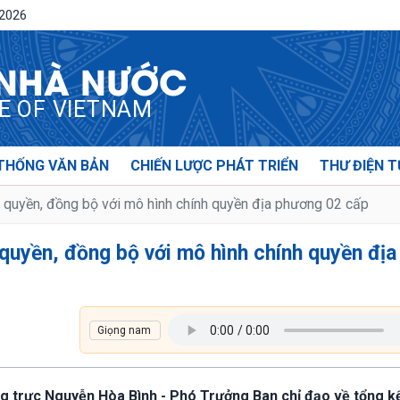
/2026
 NHÀ NƯỚC
CE OF VIETNAM
THỐNG VĂN BẢN
CHIẾN LƯỢC PHÁT TRIỂN
THƯ ĐIỆN T
quyền, đồng bộ với mô hình chính quyền địa phương 02 cấp
quyền, đồng bộ với mô hình chính quyền địa
g trực Nguyễn Hòa Bình - Phó Trưởng Ban chỉ đạo về tổng k