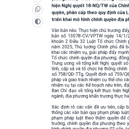
hiện Nghị quyết 18-NQ/TW của Chín
quyền, phân cấp theo quy định của 
triển khai mô hình chính quyền địa 
Văn bản nêu: Thực hiện chủ trương đẩy
bản số 13078-CV/VPTW ngày 14/1/20
khoản 2 Điều 32 Luật Tổ chức Chính 
năm 2025, Thủ tướng Chính phủ đã b
khai các nhiệm vụ, giải pháp đẩy mạnh
Tổ chức chính quyền địa phương; đồn
Trung ương về tổng kết Nghị quyết số
tỉnh, cấp xã và tổ chức hệ thống chín
số 758/QĐ-TTg, Quyết định số 759/QĐ-
pháp và giao trách nhiệm cụ thể cho các
nhiệm vụ tại các Kế hoạch nêu trên, đặ
Ban Chỉ đạo về tổng kết thực hiện N
ngành, địa phương khẩn trương thực hi
Xác định rõ các vấn đề ưu tiên, cấp b
thống các văn bản quy phạm pháp luật 
phạm pháp luật theo thẩm quyền để đi
trưởng, chính quyền địa phương theo 
hình chính quyền địa phương 02 cấp, tạ