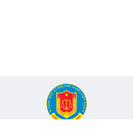
CỔNG THÔNG TIN ĐIỆN TỬ KIỂM TOÁN NHÀ NƯỚC