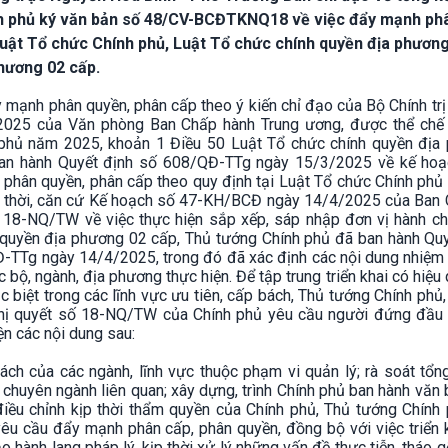
h phủ ký văn bản số 48/CV-BCĐTKNQ18 về việc đẩy mạnh ph
Luật Tổ chức Chính phủ, Luật Tổ chức chính quyền địa phươn
phương 02 cấp.
 mạnh phân quyền, phân cấp theo ý kiến chỉ đạo của Bộ Chính trị
25 của Văn phòng Ban Chấp hành Trung ương, được thể chế 
phủ năm 2025, khoản 1 Điều 50 Luật Tổ chức chính quyền địa
an hành Quyết định số 608/QĐ-TTg ngày 15/3/2025 về kế hoạc
 phân quyền, phân cấp theo quy định tại Luật Tổ chức Chính phủ
g thời, căn cứ Kế hoạch số 47-KH/BCĐ ngày 14/4/2025 của Ban 
 18-NQ/TW về việc thực hiện sắp xếp, sáp nhập đơn vị hành ch
h quyền địa phương 02 cấp, Thủ tướng Chính phủ đã ban hành Qu
TTg ngày 14/4/2025, trong đó đã xác định các nội dung nhiệm v
 bộ, ngành, địa phương thực hiện. Để tập trung triển khai có hiệu
c biệt trong các lĩnh vực ưu tiên, cấp bách, Thủ tướng Chính phủ
ghị quyết số 18-NQ/TW của Chính phủ yêu cầu người đứng đầu 
ện các nội dung sau:
ách của các ngành, lĩnh vực thuộc phạm vi quản lý; rà soát tổn
chuyên ngành liên quan; xây dựng, trình Chính phủ ban hành văn
ều chỉnh kịp thời thẩm quyền của Chính phủ, Thủ tướng Chính 
yêu cầu đẩy mạnh phân cấp, phân quyền, đồng bộ với việc triển 
o hành lang pháp lý, kịp thời xử lý những vấn đề thực tiễn, tháo 