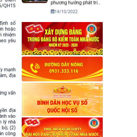
phương hướng phát triển
25/QH15
kinh tế xã hội và bảo
14/10/2022
đảm quốc phòng, an
ninh vùng Tây Nguyên
định số
ền hoặc
đến năm 2030, tầm nhìn
i nhiệm
đến năm 2045
theo yêu
đẩy mạnh
làm, địa
hững vấn
yền địa
gành vào
n lý nhà
 bộ; (2)
ân công