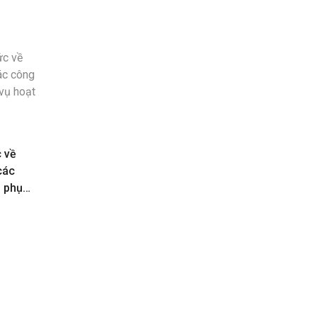
c về
các
n phục
toán