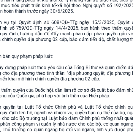
n mục tiêu phát triển kinh tế-xã hội theo Nghị quyết số 192/20
an hoàn thành trước ngày 30/6/2025.
m vụ tại Quyết định số 608/QĐ-TTg ngày 15/3/2025, Quyết 
định số 759/QĐ-TTg ngày 14/4/2025, ban hành theo thẩm quy
 quy định, hướng dẫn để đẩy mạnh phân cấp, phân quyền gắn vớ
c chính quyền địa phương 02 cấp, bảo đảm tiến độ, chất lượng 
n bản quy phạm pháp luật:
y xây dựng pháp luật theo yêu cầu của Tổng Bí thư và quan điểm 
cho địa phương theo tinh thần: "địa phương quyết, địa phương 
triển khai mô hình chính quyền địa phương 02 cấp.
c thẩm quyền của Quốc hội, cần làm rõ cơ sở đề xuất bảo đảm n
ọng của Quốc gia, phù hợp với tinh thần của Hiến pháp.
 quyền tại Luật Tổ chức Chính phủ và Luật Tổ chức chính qu
uy định tên bộ, ngành và nhiệm vụ, quyền hạn cụ thể của bộ, n
p cho các Bộ trưởng tại Luật bảo đảm Chính phủ thống nhất quả
n phân công phạm vi quản lý nhà nước cho các bộ, cơ quan ngang
g, Thủ trưởng cơ quan ngang bộ đối với ngành, lĩnh vực được ph