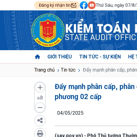
Thứ Sáu, ngày 07/8
Đăng ký nhận tin
KIỂM TOÁN
STATE AUDIT OFFI
GIỚI THIỆU
TIN TỨC - SỰ KIỆN
HỆ 
Trang chủ
Tin tức
Đẩy mạnh phân cấp, phân 
Đẩy mạnh phân cấp, phân 
phương 02 cấp
a
a
04/05/2025
(sav.gov.vn) - Phó Thủ tướng Thườn