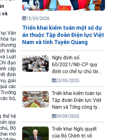
ân
g và
12/03/2026
Triển khai kiểm toán một số dự
 tại Văn
án thuộc Tập đoàn Điện lực Việt
hóa tại
Nam và tỉnh Tuyên Quang
 phương
h triển
 và Luật
Nghị định số
Chỉ đạo
60/2021/NĐ-CP quy
ính cấp
định cơ chế tự chủ tài
yết định
chính của đơn vị sự
ụ, giải
23/05/2025
nghiệp công lập
 quả các
, Trưởng
Triển khai kiểm toán tại
các bộ,
Tập đoàn Điện lực Việt
Nam và Tổng công ty
Phát điện 2
g thể hệ
09/09/2025
 bản quy
phủ, Bộ
Triển khai Nghị quyết
khai mô
của Bộ Chính trị về
gỡ "điểm