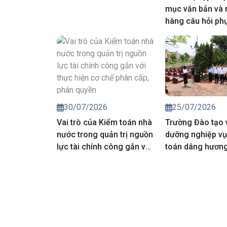
mục văn bản và
hàng câu hỏi ph
công tác đánh g
môn, nghiệp vụ 
động kiểm toán 
toán nhà nước 
25/07/2026
30/07/2026
Trường Đào tạo 
Vai trò của Kiểm toán nhà
dưỡng nghiệp vụ
nước trong quản trị nguồn
toán dâng hương 
lực tài chính công gắn với
các Anh hùng liệt
thực hiện cơ chế phân
cấp, phân quyền