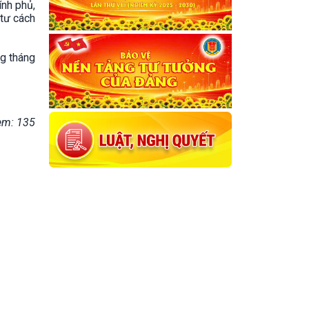
ính phủ,
 tư cách
ng tháng
em: 135