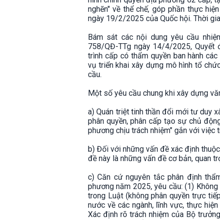
nghẽn" về thể chế, góp phần thực hiệ
ngày 19/2/2025 của Quốc hội. Thời gi
Bám sát các nội dung yêu cầu nhiệ
758/QĐ-TTg ngày 14/4/2025, Quyết 
trình cấp có thẩm quyền ban hành các
vụ triển khai xây dựng mô hình tổ chứ
cầu.
Một số yêu cầu chung khi xây dựng vă
a) Quán triệt tinh thần đổi mới tư du
phân quyền, phân cấp tạo sự chủ động 
phương chịu trách nhiệm" gắn với việc 
b) Đối với những vấn đề xác định thuộ
đề này là những vấn đề cơ bản, quan tr
c) Căn cứ nguyên tắc phân định thẩm
phương năm 2025, yêu cầu: (1) Không q
trong Luật (không phân quyền trực tiế
nước về các ngành, lĩnh vực, thực hiệ
Xác định rõ trách nhiệm của Bộ trưởn