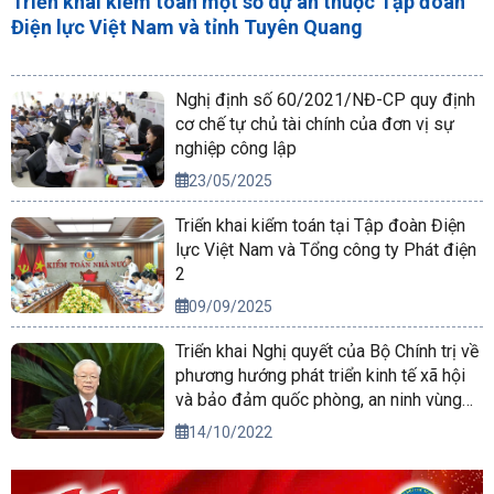
Triển khai kiểm toán một số dự án thuộc Tập đoàn
Điện lực Việt Nam và tỉnh Tuyên Quang
Nghị định số 60/2021/NĐ-CP quy định
cơ chế tự chủ tài chính của đơn vị sự
nghiệp công lập
23/05/2025
Triển khai kiểm toán tại Tập đoàn Điện
lực Việt Nam và Tổng công ty Phát điện
2
09/09/2025
Triển khai Nghị quyết của Bộ Chính trị về
phương hướng phát triển kinh tế xã hội
và bảo đảm quốc phòng, an ninh vùng
Tây Nguyên đến năm 2030, tầm nhìn
14/10/2022
đến năm 2045