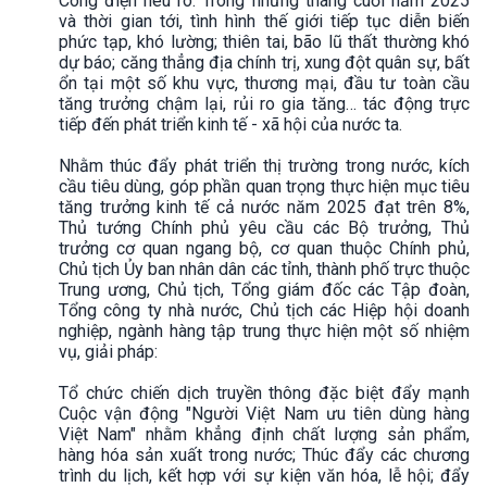
Công điện nêu rõ: Trong những tháng cuối năm 2025
và thời gian tới, tình hình thế giới tiếp tục diễn biến
phức tạp, khó lường; thiên tai, bão lũ thất thường khó
dự báo; căng thẳng địa chính trị, xung đột quân sự, bất
ổn tại một số khu vực, thương mại, đầu tư toàn cầu
tăng trưởng chậm lại, rủi ro gia tăng… tác động trực
tiếp đến phát triển kinh tế - xã hội của nước ta.
Nhằm thúc đẩy phát triển thị trường trong nước, kích
cầu tiêu dùng, góp phần quan trọng thực hiện mục tiêu
tăng trưởng kinh tế cả nước năm 2025 đạt trên 8%,
Thủ tướng Chính phủ yêu cầu các Bộ trưởng, Thủ
trưởng cơ quan ngang bộ, cơ quan thuộc Chính phủ,
Chủ tịch Ủy ban nhân dân các tỉnh, thành phố trực thuộc
Trung ương, Chủ tịch, Tổng giám đốc các Tập đoàn,
Tổng công ty nhà nước, Chủ tịch các Hiệp hội doanh
nghiệp, ngành hàng tập trung thực hiện một số nhiệm
vụ, giải pháp:
Tổ chức chiến dịch truyền thông đặc biệt đẩy mạnh
Cuộc vận động "Người Việt Nam ưu tiên dùng hàng
Việt Nam" nhằm khẳng định chất lượng sản phẩm,
hàng hóa sản xuất trong nước; Thúc đẩy các chương
trình du lịch, kết hợp với sự kiện văn hóa, lễ hội; đẩy