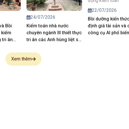
22/07/2026
24/07/2026
Bồi dưỡng kiến thứ
và Bồi
Kiểm toán nhà nước
định giá tài sản và 
 kiểm
chuyên ngành III thiết thực
công cụ AI phố biế
tri ân
tri ân các Anh hùng liệt sĩ,
vụ hoạt động kiểm 
 sĩ
người có công
Xem thêm