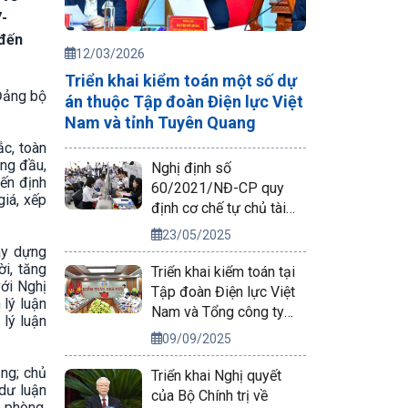
7-
 đến
12/03/2026
Triển khai kiểm toán một số dự
 Đảng bộ
án thuộc Tập đoàn Điện lực Việt
Nam và tỉnh Tuyên Quang
ắc, toàn
ứng đầu,
Nghị định số
đến định
60/2021/NĐ-CP quy
giá, xếp
định cơ chế tự chủ tài
chính của đơn vị sự
23/05/2025
nghiệp công lập
xây dựng
ời, tăng
Triển khai kiểm toán tại
với Nghị
Tập đoàn Điện lực Việt
 lý luận
Nam và Tổng công ty
lý luận
Phát điện 2
09/09/2025
ng; chủ
Triển khai Nghị quyết
 dư luận
của Bộ Chính trị về
t phòng,