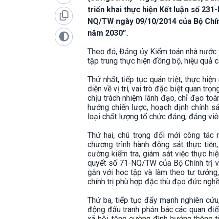
triển khai thực hiện Kết luận số 231
NQ/TW ngày 09/10/2014 của Bộ Chính
năm 2030”.
Theo đó, Đảng ủy Kiểm toán nhà nước y
tập trung thực hiện đồng bộ, hiệu quả 
Thứ nhất, tiếp tục quán triệt, thực h
diện về vị trí, vai trò đặc biệt quan tr
chịu trách nhiệm lãnh đạo, chỉ đạo toàn
hướng chiến lược, hoạch định chính sá
loại chất lượng tổ chức đảng, đảng vi
Thứ hai, chú trọng đổi mới công tác ng
chương trình hành động sát thực tiễn,
cường kiểm tra, giám sát việc thực hiệ
quyết số 71-NQ/TW của Bộ Chính trị về
gắn với học tập và làm theo tư tưởng
chính trị phù hợp đặc thù đạo đức nghề
Thứ ba, tiếp tục đẩy mạnh nghiên cứu
động đấu tranh phản bác các quan điểm 
xã hội, tăng cường định hướng thông t