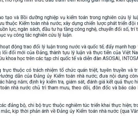
ào tạo và Bồi dưỡng nghiệp vụ kiểm toán trong nghiên cứu lý lu
u thuộc Kiểm toán nhà nước; xây dựng chiến lược phát triển đội
nguồn lực, ngân sách, đầu tư hạ tầng công nghệ, chuyển đổi số, trí 
ục vụ công tác nghiên cứu lý luận.
oạt động trao đổi lý luận trong nước và quốc tế; đẩy mạnh hợp
 lối đổi mới của Đảng, thành tựu lý luận và thực tiễn của Việt N
ứu khoa học trên các tạp chí quốc tế và diễn đàn ASOSAI, INTOSA
trực thuộc có trách nhiệm tổ chức quán triệt, tuyên truyền và tr
Hướng dẫn của Đảng ủy Kiểm toán nhà nước; đưa nội dung công
ác hằng năm; định kỳ kiểm tra, giám sát, đánh giá kết quả thực h
oán nhà nước chủ trì tham mưu, theo dõi, đôn đốc và báo cáo 
c đảng bộ, chi bộ trực thuộc nghiêm túc triển khai thực hiện; t
g mắc, kịp thời phản ánh về Đảng ủy Kiểm toán nhà nước (qua V