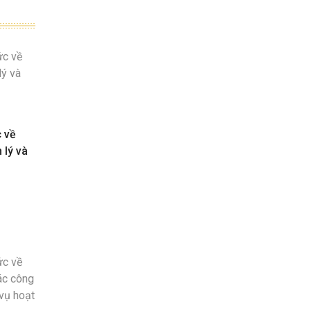
c về
 lý và