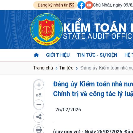
Chủ Nhật, ngày 09/
Đăng ký nhận tin
KIỂM TOÁN
STATE AUDIT OFFI
GIỚI THIỆU
TIN TỨC - SỰ KIỆN
HỆ 
Trang chủ
Tin tức
Đảng ủy Kiểm toán nhà nướ
Đảng ủy Kiểm toán nhà nướ
Chính trị về công tác lý lu
a
a
26/02/2026
(sav.gov.vn) - Ngày 25/02/2026, Đ