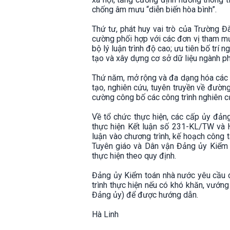
chống âm mưu “diễn biến hòa bình”.
Thứ tư, phát huy vai trò của Trường Đ
cường phối hợp với các đơn vị tham mư
bộ lý luận trình độ cao; ưu tiên bố trí 
tạo và xây dựng cơ sở dữ liệu ngành ph
Thứ năm, mở rộng và đa dạng hóa các h
tạo, nghiên cứu, tuyên truyền về đường
cường công bố các công trình nghiên c
Về tổ chức thực hiện, các cấp ủy đảng 
thực hiện Kết luận số 231-KL/TW và 
luận vào chương trình, kế hoạch công t
Tuyên giáo và Dân vận Đảng ủy Kiểm t
thực hiện theo quy định.
Đảng ủy Kiểm toán nhà nước yêu cầu cá
trình thực hiện nếu có khó khăn, vướn
Đảng ủy) để được hướng dẫn.
Hà Linh