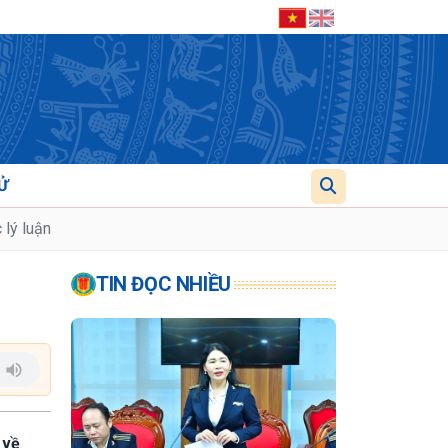
Ử
 lý luận
TIN ĐỌC NHIỀU
 về