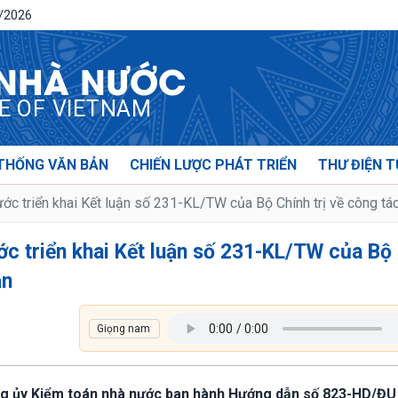
8/2026
 NHÀ NƯỚC
CE OF VIETNAM
THỐNG VĂN BẢN
CHIẾN LƯỢC PHÁT TRIỂN
THƯ ĐIỆN T
c triển khai Kết luận số 231-KL/TW của Bộ Chính trị về công tác
c triển khai Kết luận số 231-KL/TW của Bộ
ận
ảng ủy Kiểm toán nhà nước ban hành Hướng dẫn số 823-HD/ĐU