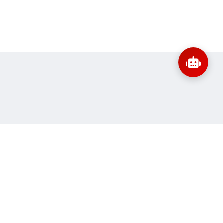
:
banbientap@sav.gov.vn
Thông tin liên hệ
ne:
33
Quy định sử dụng