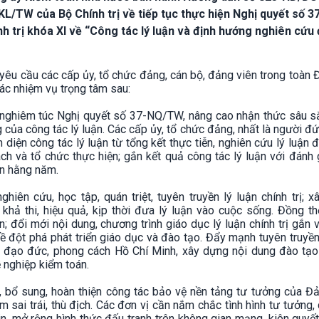
-KL/TW của Bộ Chính trị về tiếp tục thực hiện Nghị quyết số 3
 trị khóa XI về “Công tác lý luận và định hướng nghiên cứu
êu cầu các cấp ủy, tổ chức đảng, cán bộ, đảng viên trong toàn
các nhiệm vụ trọng tâm sau:
iện nghiêm túc Nghị quyết số 37-NQ/TW, nâng cao nhận thức sâu s
ọng của công tác lý luận. Các cấp ủy, tổ chức đảng, nhất là người đ
 diện công tác lý luận từ tổng kết thực tiễn, nghiên cứu lý luận 
ch và tổ chức thực hiện; gắn kết quả công tác lý luận với đánh 
ên hằng năm.
hiên cứu, học tập, quán triệt, tuyên truyền lý luận chính trị; 
 khả thi, hiệu quả, kịp thời đưa lý luận vào cuộc sống. Đồng th
n; đổi mới nội dung, chương trình giáo dục lý luận chính trị gắn 
 đột phá phát triển giáo dục và đào tạo. Đẩy mạnh tuyên truyền
, đạo đức, phong cách Hồ Chí Minh, xây dựng nội dung đào tạo 
 nghiệp kiểm toán.
, bổ sung, hoàn thiện công tác bảo vệ nền tảng tư tưởng của Đả
sai trái, thù địch. Các đơn vị cần nắm chắc tình hình tư tưởng,
in, mở rộng hình thức đấu tranh trên không gian mạng, kiên quyế