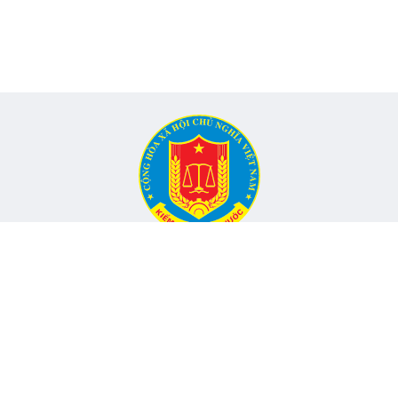
CỔNG THÔNG TIN ĐIỆN TỬ KIỂM TOÁN NHÀ NƯỚC
Cơ quan chủ quản: Kiểm toán nhà nước
nh, Phường Yên Hòa, TP Hà Nội -
Điện thoại:
024.6262.8616 -
Email
Đang onli
hó Tổng Kiểm toán nhà nước, Trưởng Ban