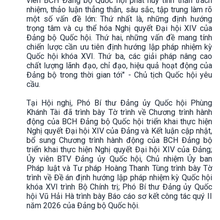
viên BCH Đảng bộ Quốc hội phát huy tinh thần trách
nhiệm, thảo luận thẳng thắn, sâu sắc, tập trung làm rõ
một số vấn đề lớn: Thứ nhất là, những định hướng
trọng tâm và cụ thể hóa Nghị quyết Đại hội XIV của
Đảng bộ Quốc hội. Thứ hai, những vấn đề mang tính
chiến lược cần ưu tiên định hướng lập pháp nhiệm kỳ
Quốc hội khóa XVI. Thứ ba, các giải pháp nâng cao
chất lượng lãnh đạo, chỉ đạo, hiệu quả hoạt động của
Đảng bộ trong thời gian tới" - Chủ tịch Quốc hội yêu
cầu.
Tại Hội nghị, Phó Bí thư Đảng ủy Quốc hội Phùng
Khánh Tài đã trình bày Tờ trình về Chương trình hành
động của BCH Đảng bộ Quốc hội triển khai thực hiện
Nghị quyết Đại hội XIV của Đảng và Kết luận cập nhật,
bổ sung Chương trình hành động của BCH Đảng bộ
triển khai thực hiện Nghị quyết Đại hội XIV của Đảng;
Ủy viên BTV Đảng ủy Quốc hội, Chủ nhiệm Ủy ban
Pháp luật và Tư pháp Hoàng Thanh Tùng trình bày Tờ
trình về Đề án định hướng lập pháp nhiệm kỳ Quốc hội
khóa XVI trình Bộ Chính trị; Phó Bí thư Đảng ủy Quốc
hội Vũ Hải Hà trình bày Báo cáo sơ kết công tác quý II
năm 2026 của Đảng bộ Quốc hội.