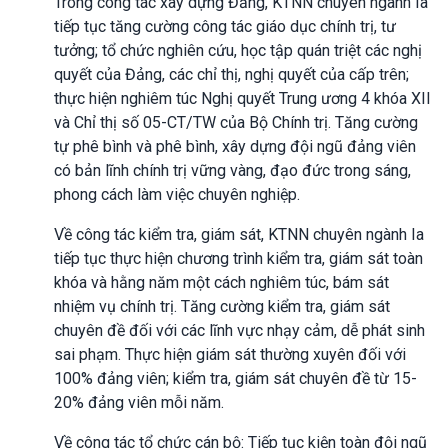
Trong công tác xây dựng Đảng, KTNN chuyên ngành Ia
tiếp tục tăng cường công tác giáo dục chính trị, tư
tưởng; tổ chức nghiên cứu, học tập quán triệt các nghị
quyết của Đảng, các chỉ thị, nghị quyết của cấp trên;
thực hiện nghiêm túc Nghị quyết Trung ương 4 khóa XII
và Chỉ thị số 05-CT/TW của Bộ Chính trị. Tăng cường
tự phê bình và phê bình, xây dựng đội ngũ đảng viên
có bản lĩnh chính trị vững vàng, đạo đức trong sáng,
phong cách làm việc chuyên nghiệp.
Về công tác kiểm tra, giám sát, KTNN chuyên ngành Ia
tiếp tục thực hiện chương trình kiểm tra, giám sát toàn
khóa và hằng năm một cách nghiêm túc, bám sát
nhiệm vụ chính trị. Tăng cường kiểm tra, giám sát
chuyên đề đối với các lĩnh vực nhạy cảm, dễ phát sinh
sai phạm. Thực hiện giám sát thường xuyên đối với
100% đảng viên; kiểm tra, giám sát chuyên đề từ 15-
20% đảng viên mỗi năm.
Về công tác tổ chức cán bộ: Tiếp tục kiện toàn đội ngũ