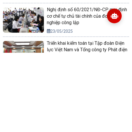
Nghị định số 60/2021/NĐ-CP quy định
cơ chế tự chủ tài chính của đơn vị sự
nghiệp công lập
23/05/2025
Triển khai kiểm toán tại Tập đoàn Điện
lực Việt Nam và Tổng công ty Phát điện
2
09/09/2025
Triển khai Nghị quyết của Bộ Chính trị về
phương hướng phát triển kinh tế xã hội
và bảo đảm quốc phòng, an ninh vùng
Tây Nguyên đến năm 2030, tầm nhìn
14/10/2022
đến năm 2045