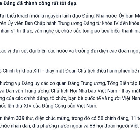
ủa Đảng đã thành công rất tốt đẹp.
ại biểu khách mời là nguyên lãnh đạo Đảng, Nhà nước, Ủy ban Mặ
ên Ủy viên Ban Chấp hành Trung ương Đảng từ khóa IV đến khóa 
ân sĩ, trí thức, văn nghệ sĩ, chức sắc tôn giáo tiêu biểu, thanh ni
c vị đại sứ, đại biện các nước và trưởng đại diện các đoàn ngoạ
Chính trị khóa XIII - thay mặt Đoàn Chủ tịch điều hành phiên bế 
Thường vụ Đảng ủy các cơ quan Đảng Trung ương, Tổng Biên tập
và Dân vận Trung ương, Chủ tịch Hội Nhà báo Việt Nam - thay mặ
ng của các chính đảng, tổ chức, bạn bè quốc tế và người Việt Na
quốc lần thứ XIV của Đảng Cộng sản Việt Nam.
hận thêm
339
thư, điện chúc mừng, trong đó có 58 chính đảng, 11 
ổ chức nhân dân, địa phương nước ngoài và 88 hội đoàn người Việ