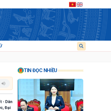
Ử
TIN ĐỌC NHIỀU
t - Dân
c, Đại