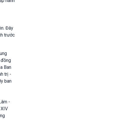
hấp hành
ên. Đây
ch trước
rung
3 đồng
ủa Ban
 trị -
Ủy ban
Lâm -
 XIV
ung