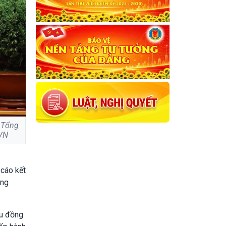
, Tổng
XVN
 cáo kết
ung
ầu đồng