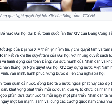
thông qua Nghị quyết Đại hội XIV của Đảng. Ảnh: TTXVN
 Bế mạc Đại hội đại biểu toàn quốc lần thứ XIV của Đảng Cộng sả
tốt đẹp của Đại hội XIV thể hiện niềm tin, ý chí, quyết tâm và tầm 
đoàn kết và khí thế quyết tâm của Đại hội; với những quyết sách l
hí và hành động của toàn Đảng; với sức mạnh của Nhân dân và khố
ực hiện thắng lợi Nghị quyết Đại hội XIV, xây dựng nước Việt Nam 
 vinh, văn minh, hạnh phúc, vững bước đi lên chủ nghĩa xã hội.
n, toàn quân cả nước, đồng bào ta ở nước ngoài phát huy cao độ t
dân, khát vọng phát triển; mỗi cơ quan, đơn vị, tổ chức, cá nhân h
 góp phần đưa đất nước ta mỗi ngày một phá triển; Nhân dân ta m
i ngày một lớn mạnh, sánh vai cùng các cường quốc năm châu nh