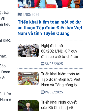
t trận
12/03/2026
VIII;
Triển khai kiểm toán một số dự
ên tiêu
án thuộc Tập đoàn Điện lực Việt
Nam và tỉnh Tuyên Quang
i giao,
Nghị định số
60/2021/NĐ-CP quy
mạc.
định cơ chế tự chủ tài
chính của đơn vị sự
23/05/2025
 Báo
nghiệp công lập
t Đoàn
Triển khai kiểm toán tại
m ở
Tập đoàn Điện lực Việt
Nam và Tổng công ty
Phát điện 2
09/09/2025
tổ chức
t Nam ở
Triển khai Nghị quyết
của Bộ Chính trị về