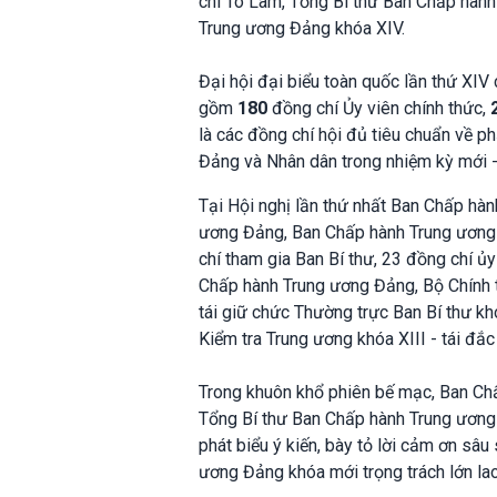
chí Tô Lâm, Tổng Bí thư Ban Chấp hành
Trung ương Đảng khóa XIV.
Đại hội đại biểu toàn quốc lần thứ XI
gồm
180
đồng chí Ủy viên chính thức,
là các đồng chí hội đủ tiêu chuẩn về ph
Đảng và Nhân dân trong nhiệm kỳ mới -
Tại Hội nghị lần thứ nhất Ban Chấp hàn
ương Đảng, Ban Chấp hành Trung ương Đ
chí tham gia Ban Bí thư, 23 đồng chí ủy
Chấp hành Trung ương Đảng, Bộ Chính tr
tái giữ chức Thường trực Ban Bí thư kh
Kiểm tra Trung ương khóa XIII - tái đắ
Trong khuôn khổ phiên bế mạc, Ban Chấ
Tổng Bí thư Ban Chấp hành Trung ương
phát biểu ý kiến, bày tỏ lời cảm ơn sâu
ương Đảng khóa mới trọng trách lớn lao