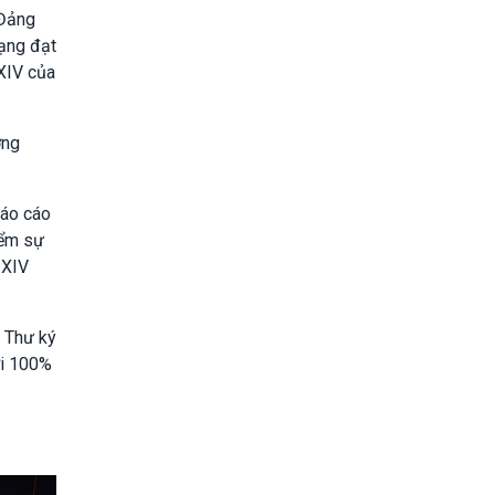
 Đảng
mạng đạt
 XIV của
ơng
báo cáo
iểm sự
 XIV
n Thư ký
ới 100%