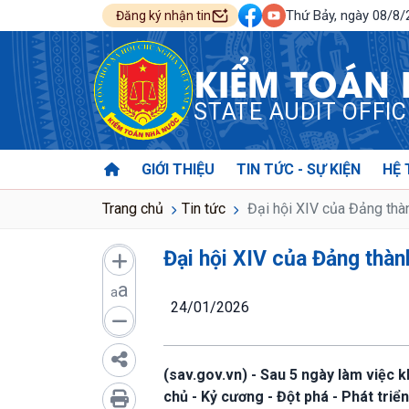
Thứ Bảy, ngày 08/8
Đăng ký nhận tin
KIỂM TOÁN
STATE AUDIT OFFI
GIỚI THIỆU
TIN TỨC - SỰ KIỆN
HỆ 
Trang chủ
Tin tức
Đại hội XIV của Đảng thà
Đại hội XIV của Đảng thàn
a
a
24/01/2026
(sav.gov.vn) - Sau 5 ngày làm việc 
chủ - Kỷ cương - Đột phá - Phát triể