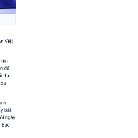
n Việt
nhìn
ớn đã
i đại
hòa
inh
ãy bắt
ỗi ngày
ư Bác