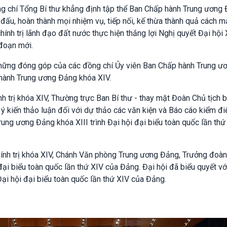
ồng chí Tổng Bí thư khẳng định tập thể Ban Chấp hành Trung ương
đấu, hoàn thành mọi nhiệm vụ, tiếp nối, kế thừa thành quả cách 
ính trị lãnh đạo đất nước thực hiện thắng lợi Nghị quyết Đại hội
 đoạn mới.
 những đóng góp của các đồng chí Ủy viên Ban Chấp hành Trung ư
 hành Trung ương Đảng khóa XIV.
h trị khóa XIV, Thường trực Ban Bí thư - thay mặt Đoàn Chủ tịch 
về ý kiến thảo luận đối với dự thảo các văn kiện và Báo cáo kiểm đ
ung ương Đảng khóa XIII trình Đại hội đại biểu toàn quốc lần thứ
ính trị khóa XIV, Chánh Văn phòng Trung ương Đảng, Trưởng đoà
 đại biểu toàn quốc lần thứ XIV của Đảng. Đại hội đã biểu quyết v
ại hội đại biểu toàn quốc lần thứ XIV của Đảng.