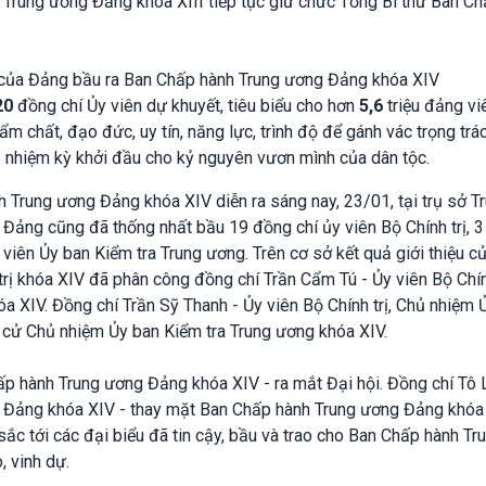
 Trung ương Đảng khóa XIII tiếp tục giữ chức Tổng Bí thư Ban C
V của Đảng bầu ra Ban Chấp hành Trung ương Đảng khóa XIV
20
đồng chí Ủy viên dự khuyết, tiêu biểu cho hơn
5,6
triệu đảng vi
ẩm chất, đạo đức, uy tín, năng lực, trình độ để gánh vác trọng trá
 nhiệm kỳ khởi đầu cho kỷ nguyên vươn mình của dân tộc.
h Trung ương Đảng khóa XIV diễn ra sáng nay, 23/01, tại trụ sở T
ảng cũng đã thống nhất bầu 19 đồng chí ủy viên Bộ Chính trị, 
 viên Ủy ban Kiểm tra Trung ương. Trên cơ sở kết quả giới thiệu c
ị khóa XIV đã phân công đồng chí Trần Cẩm Tú - Ủy viên Bộ Chính
óa XIV. Đồng chí Trần Sỹ Thanh - Ủy viên Bộ Chính trị, Chủ nhiệm 
c cử Chủ nhiệm Ủy ban Kiểm tra Trung ương khóa XIV.
p hành Trung ương Đảng khóa XIV - ra mắt Đại hội. Đồng chí Tô 
 Đảng khóa XIV - thay mặt Ban Chấp hành Trung ương Đảng khóa
 sắc tới các đại biểu đã tin cậy, bầu và trao cho Ban Chấp hành Tr
, vinh dự.