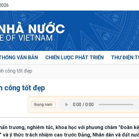
/2026
 NHÀ NƯỚC
CE OF VIETNAM
THỐNG VĂN BẢN
CHIẾN LƯỢC PHÁT TRIỂN
THƯ ĐIỆN T
nh công tốt đẹp
h công tốt đẹp
khẩn trương, nghiêm túc, khoa học với phương châm "Đoàn kế
n" và ý thức trách nhiệm cao trước Đảng, Nhân dân và đất nướ