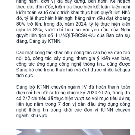
hằng năm, đơn vị đã xây dựng, ban hành Kế hoạch
theo dõi, đôn đốc, kiểm tra thực hiện kết luận, kiến nghị
kiểm toán và tổ chức triển khai thực hiện quyết liệt. Nhờ
đó, tỷ lệ thực hiện kiến nghị hằng năm đều đạt khoảng
80% trở lên; trong đó, năm 2024, tỷ lệ thực hiện kiến
nghị là 89%, vượt chỉ tiêu so với yêu cầu của Nghị
quyết liên tịch số 11/NQLT-BCSĐ-ĐU của Ban cán sự
đảng, Đảng ủy KTNN.
Các mặt công tác khác như công tác cán bộ và đào tạo
nội bộ, công tác xây dựng, tham gia ý kiến văn bản,
công tác ứng dụng công nghệ thông tin… cũng được
Đảng bộ chú trọng thực hiện và đạt được nhiều kết quả
tích cực.
Đảng bộ KTNN chuyên ngành IV đã hoàn thành toàn
diện chỉ tiêu đề ra trong nhiệm kỳ 2020-2025, trong đó
có 2/7 chỉ tiêu đã thực hiện vượt so với mục tiêu đề ra;
liên tục nằm trong 7 đơn vị dẫn đầu ứng dụng công
nghệ thông tin trong khối các đơn vị KTNN chuyên
ngành, khu vực.