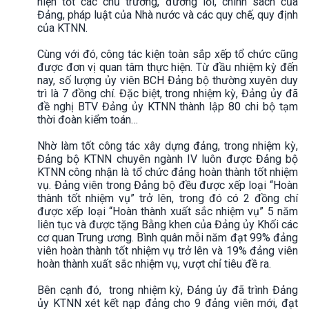
hiện tốt các chủ trương, đường lối, chính sách của
Đảng, pháp luật của Nhà nước và các quy chế, quy định
của KTNN.
Cùng với đó, công tác kiện toàn sắp xếp tổ chức cũng
được đơn vị quan tâm thực hiện. Từ đầu nhiệm kỳ đến
nay, số lượng ủy viên BCH Đảng bộ thường xuyên duy
trì là 7 đồng chí. Đặc biệt, trong nhiệm kỳ, Đảng ủy đã
đề nghị BTV Đảng ủy KTNN thành lập 80 chi bộ tạm
thời đoàn kiểm toán…
Nhờ làm tốt công tác xây dựng đảng, trong nhiệm kỳ,
Đảng bộ KTNN chuyên ngành IV luôn được Đảng bộ
KTNN công nhận là tổ chức đảng hoàn thành tốt nhiệm
vụ. Đảng viên trong Đảng bộ đều được xếp loại “Hoàn
thành tốt nhiệm vụ” trở lên, trong đó có 2 đồng chí
được xếp loại “Hoàn thành xuất sắc nhiệm vụ” 5 năm
liên tục và được tặng Bằng khen của Đảng ủy Khối các
cơ quan Trung ương. Bình quân mỗi năm đạt 99% đảng
viên hoàn thành tốt nhiệm vụ trở lên và 19% đảng viên
hoàn thành xuất sắc nhiệm vụ, vượt chỉ tiêu đề ra.
Bên cạnh đó, trong nhiệm kỳ, Đảng ủy đã trình Đảng
ủy KTNN xét kết nạp đảng cho 9 đảng viên mới, đạt