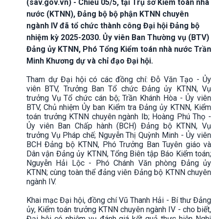
(sav.gov.vn) - Chiều 05/5, tại Trụ sở Kiểm toán nhà
nước (KTNN), Đảng bộ bộ phận KTNN chuyên
ngành IV đã tổ chức thành công Đại hội Đảng bộ
nhiệm kỳ 2025-2030. Ủy viên Ban Thường vụ (BTV)
Đảng ủy KTNN, Phó Tổng Kiểm toán nhà nước Trần
Minh Khương dự và chỉ đạo Đại hội.
Tham dự Đại hội có các đồng chí: Đỗ Văn Tạo - Ủy
viên BTV, Trưởng Ban Tổ chức Đảng ủy KTNN, Vụ
trưởng Vụ Tổ chức cán bộ; Trần Khánh Hòa - Ủy viên
BTV, Chủ nhiệm Ủy ban Kiểm tra Đảng ủy KTNN, Kiểm
toán trưởng KTNN chuyên ngành Ib; Hoàng Phú Thọ -
Ủy viên Ban Chấp hành (BCH) Đảng bộ KTNN, Vụ
trưởng Vụ Pháp chế; Nguyễn Thị Quỳnh Minh - Ủy viên
BCH Đảng bộ KTNN, Phó Trưởng Ban Tuyên giáo và
Dân vận Đảng ủy KTNN, Tổng Biên tập Báo Kiểm toán;
Nguyễn Hải Lộc - Phó Chánh Văn phòng Đảng ủy
KTNN; cùng toàn thể đảng viên Đảng bộ KTNN chuyên
ngành IV.
Khai mạc Đại hội, đồng chí Vũ Thanh Hải - Bí thư Đảng
ủy, Kiểm toán trưởng KTNN chuyên ngành IV - cho biết,
Đại hội có nhiệm vụ đánh giá kết quả thực hiện Nghị