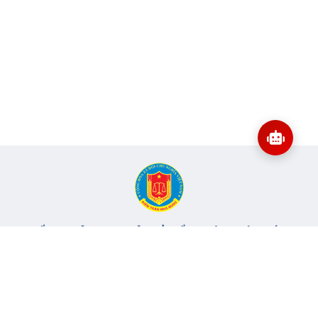
CỔNG THÔNG TIN ĐIỆN TỬ KIỂM TOÁN NHÀ NƯỚC
Cơ quan chủ quản: Kiểm toán nhà nước
Địa chỉ:
116 Nguyễn Chánh, Phường Yên Hòa, TP Hà Nội -
Điện
thoại:
024.6262.8616 -
Email:
banbientap@sav.gov.vn