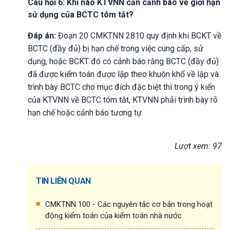
Câu hỏi 6: Khi nào KTVNN cần cảnh báo về giới hạn
sử dụng của BCTC tóm tắt?
Đáp án:
Đoạn 20 CMKTNN 2810 quy định khi BCKT về
BCTC (đầy đủ) bị hạn chế trong việc cung cấp, sử
dụng, hoặc BCKT đó có cảnh báo rằng BCTC (đầy đủ)
đã được kiểm toán được lập theo khuôn khổ về lập và
trình bày BCTC cho mục đích đặc biệt thì trong ý kiến
của KTVNN về BCTC tóm tắt, KTVNN phải trình bày rõ
hạn chế hoặc cảnh báo tương tự.
Lượt xem: 97
TIN LIÊN QUAN
CMKTNN 100 - Các nguyên tắc cơ bản trong hoạt
động kiểm toán của kiểm toán nhà nước