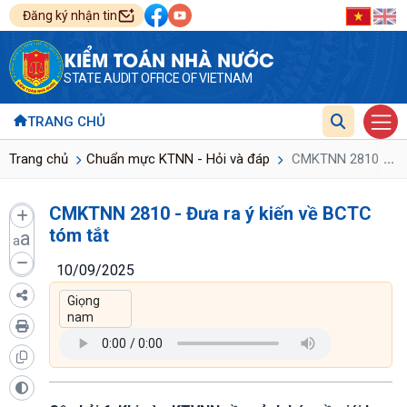
Đăng ký nhận tin
KIỂM TOÁN NHÀ NƯỚC
STATE AUDIT OFFICE OF VIETNAM
TRANG CHỦ
...
Trang chủ
Chuẩn mực KTNN - Hỏi và đáp
CMKTNN 2810 - Đưa
CMKTNN 2810 - Đưa ra ý kiến về BCTC
tóm tắt
a
a
10/09/2025