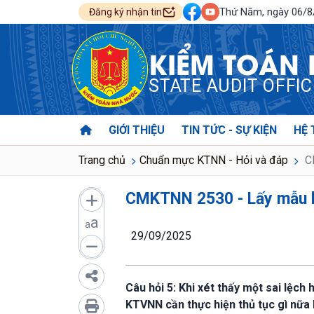
Thứ Năm, ngày 06/
Đăng ký nhận tin
KIỂM TOÁN
STATE AUDIT OFFI
GIỚI THIỆU
TIN TỨC - SỰ KIỆN
HỆ 
Trang chủ
Chuẩn mực KTNN - Hỏi và đáp
CM
CMKTNN 2530 - Lấy mẫu ki
a
a
29/09/2025
Câu hỏi 5: Khi xét thấy một sai lệch
KTVNN cần thực hiện thủ tục gì nữa