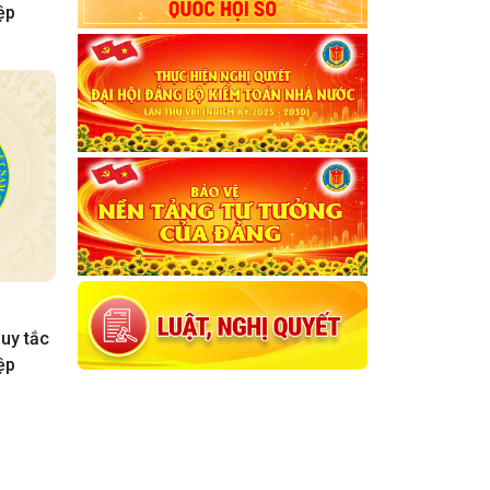
ệp
uy tắc
ệp