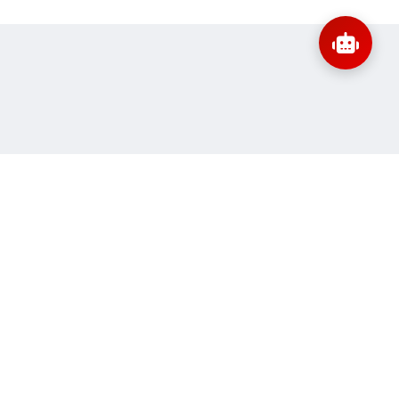
:
banbientap@sav.gov.vn
Thông tin liên hệ
ne:
115
Quy định sử dụng
 truy cập:
11.145.521
Sơ đồ trang