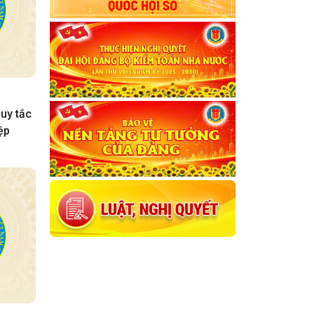
uy tắc
ệp