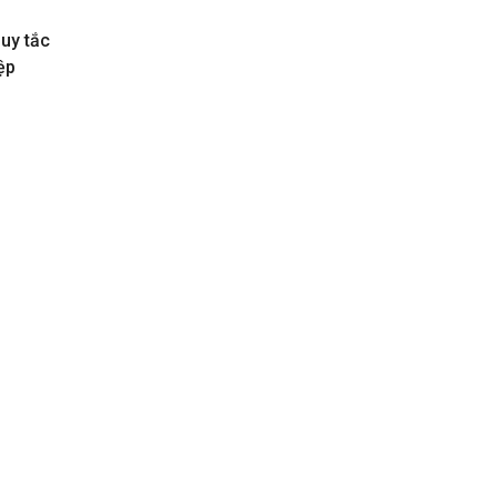
uy tắc
ệp