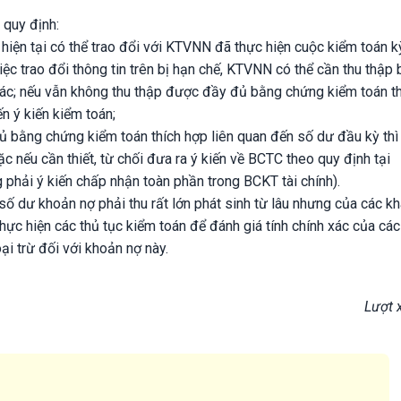
quy định:
hiện tại có thể trao đổi với KTVNN đã thực hiện cuộc kiểm toán k
iệc trao đổi thông tin trên bị hạn chế, KTVNN có thể cần thu thập
ác; nếu vẫn không thu thập được đầy đủ bằng chứng kiểm toán t
 ý kiến kiểm toán;
 bằng chứng kiểm toán thích hợp liên quan đến số dư đầu kỳ thì
c nếu cần thiết, từ chối đưa ra ý kiến về BCTC theo quy định tại
hải ý kiến chấp nhận toàn phần trong BCKT tài chính).
ố dư khoản nợ phải thu rất lớn phát sinh từ lâu nhưng của các k
ực hiện các thủ tục kiểm toán để đánh giá tính chính xác của cá
ại trừ đối với khoản nợ này.
Lượt 