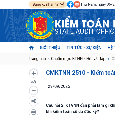
Thứ Năm, ngày 06/
Đăng ký nhận tin
KIỂM TOÁN
STATE AUDIT OFFI
GIỚI THIỆU
TIN TỨC - SỰ KIỆN
HỆ 
Trang chủ
Chuẩn mực KTNN - Hỏi và đáp
CM
CMKTNN 2510 - Kiểm toán 
a
a
29/09/2025
Câu hỏi 2: KTVNN cần phải làm gì kh
khi kiểm toán số dư đầu kỳ?