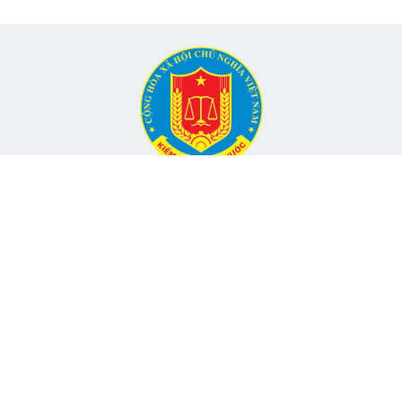
CỔNG THÔNG TIN ĐIỆN TỬ KIỂM TOÁN NHÀ NƯỚC
Cơ quan chủ quản: Kiểm toán nhà nước
nh, Phường Yên Hòa, TP Hà Nội -
Điện thoại:
024.6262.8616 -
Email
Đang onli
hó Tổng Kiểm toán nhà nước, Trưởng Ban
Tổng lượt
© 2017 Bản quyền thuộc về Kiểm toán nhà nước Việt Nam