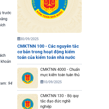
ỳ trước
 bằng
hích
30/09/2025
CMKTNN 100 - Các nguyên tắc
cơ bản trong hoạt động kiểm
hách
toán của kiểm toán nhà nước
c khoản
CMKTNN 4000 - Chuẩn
mực kiểm toán tuân thủ
10/09/2025
xem: 94
CMKTNN 130 - Bộ quy
tắc đạo đức nghề
nghiệp