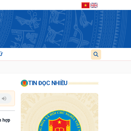
Ử
TIN ĐỌC NHIỀU
h hợp