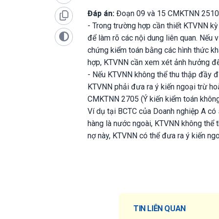
Đáp án:
Đoạn 09 và 15 CMKTNN 2510 
- Trong trường hợp cần thiết KTVNN kỳ 
để làm rõ các nội dung liên quan. Nếu v
chứng kiểm toán bằng các hình thức kh
hợp, KTVNN cần xem xét ảnh hưởng đến
- Nếu KTVNN không thể thu thập đầy đủ
KTVNN phải đưa ra ý kiến ngoại trừ hoặ
CMKTNN 2705 (Ý kiến kiểm toán không p
Ví dụ tại BCTC của Doanh nghiệp A có s
hàng là nước ngoài, KTVNN không thể th
nợ này, KTVNN có thể đưa ra ý kiến ngo
TIN LIÊN QUAN