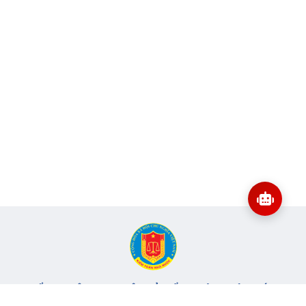
CỔNG THÔNG TIN ĐIỆN TỬ KIỂM TOÁN NHÀ NƯỚC