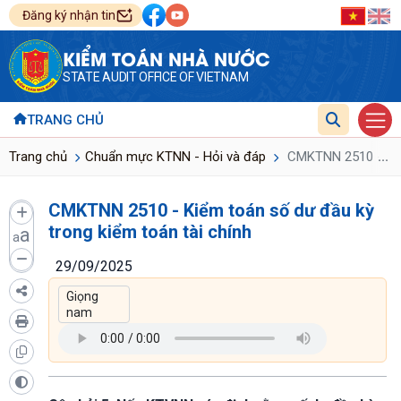
Đăng ký nhận tin
KIỂM TOÁN NHÀ NƯỚC
STATE AUDIT OFFICE OF VIETNAM
TRANG CHỦ
...
Trang chủ
Chuẩn mực KTNN - Hỏi và đáp
CMKTNN 2510 - Kiểm
CMKTNN 2510 - Kiểm toán số dư đầu kỳ
trong kiểm toán tài chính
a
a
29/09/2025