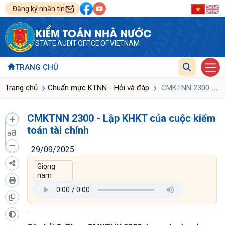
Đăng ký nhận tin
KIỂM TOÁN NHÀ NƯỚC
STATE AUDIT OFFICE OF VIETNAM
TRANG CHỦ
...
Trang chủ
Chuẩn mực KTNN - Hỏi và đáp
CMKTNN 2300 - Lập
CMKTNN 2300 - Lập KHKT của cuộc kiểm
toán tài chính
a
a
29/09/2025