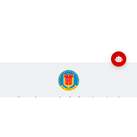
CỔNG THÔNG TIN ĐIỆN TỬ KIỂM TOÁN NHÀ NƯỚC
Cơ quan chủ quản: Kiểm toán nhà nước
Địa chỉ:
116 Nguyễn Chánh, Phường Yên Hòa, TP Hà Nội -
Điện
thoại:
024.6262.8616 -
Email:
banbientap@sav.gov.vn