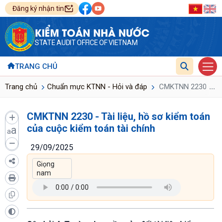
Đăng ký nhận tin
KIỂM TOÁN NHÀ NƯỚC
STATE AUDIT OFFICE OF VIETNAM
TRANG CHỦ
...
Trang chủ
Chuẩn mực KTNN - Hỏi và đáp
CMKTNN 2230 - Tài l
CMKTNN 2230 - Tài liệu, hồ sơ kiểm toán
của cuộc kiểm toán tài chính
a
a
29/09/2025