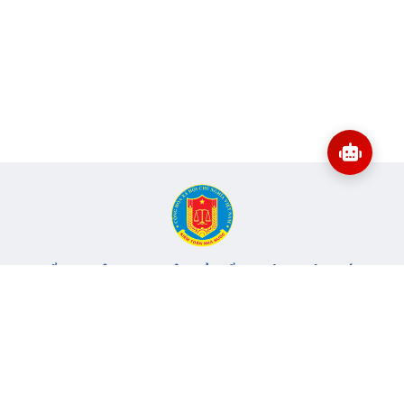
CỔNG THÔNG TIN ĐIỆN TỬ KIỂM TOÁN NHÀ NƯỚC
Cơ quan chủ quản: Kiểm toán nhà nước
Địa chỉ:
116 Nguyễn Chánh, Phường Yên Hòa, TP Hà Nội -
Điện
thoại:
024.6262.8616 -
Email:
banbientap@sav.gov.vn
Giấy phép số: 301/GP-BC, cấp ngày 06/07/2004