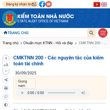
Đăng ký nhận tin
KIỂM TOÁN NHÀ NƯỚC
STATE AUDIT OFFICE OF VIETNAM
TRANG CHỦ
...
Trang chủ
Chuẩn mực KTNN - Hỏi và đáp
CMKTNN 200 - Các n
CMKTNN 200 - Các nguyên tắc của kiểm
toán tài chính
a
a
30/09/2025