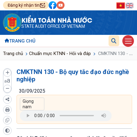
Đăng ký nhận tin
KIỂM TOÁN NHÀ NƯỚC
STATE AUDIT OFFICE OF VIETNAM
TRANG CHỦ
...
Trang chủ
Chuẩn mực KTNN - Hỏi và đáp
CMKTNN 130 - Bộ q
CMKTNN 130 - Bộ quy tắc đạo đức nghề
nghiệp
a
a
30/09/2025