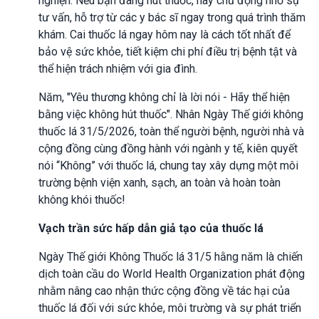
nghiện. Nếu bạn đang hút thuốc, hãy chủ động nhờ sự
tư vấn, hỗ trợ từ các y bác sĩ ngay trong quá trình thăm
khám. Cai thuốc lá ngay hôm nay là cách tốt nhất để
bảo vệ sức khỏe, tiết kiệm chi phí điều trị bệnh tật và
thể hiện trách nhiệm với gia đình.
Năm, "Yêu thương không chỉ là lời nói - Hãy thể hiện
bằng việc không hút thuốc". Nhân Ngày Thế giới không
thuốc lá 31/5/2026, toàn thể người bệnh, người nhà và
cộng đồng cùng đồng hành với ngành y tế, kiên quyết
nói “Không” với thuốc lá, chung tay xây dựng một môi
trường bệnh viện xanh, sạch, an toàn và hoàn toàn
không khói thuốc!
Vạch trần sức hấp dẫn giả tạo của thuốc lá
Ngày Thế giới Không Thuốc lá 31/5 hằng năm là chiến
dịch toàn cầu do World Health Organization phát động
nhằm nâng cao nhận thức cộng đồng về tác hại của
thuốc lá đối với sức khỏe, môi trường và sự phát triển