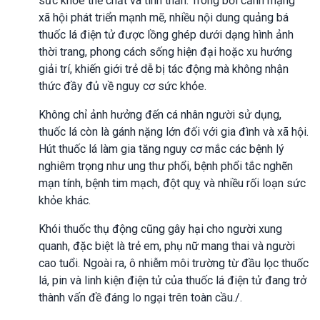
sức khỏe thể chất và tinh thần. Trong bối cảnh mạng
xã hội phát triển mạnh mẽ, nhiều nội dung quảng bá
thuốc lá điện tử được lồng ghép dưới dạng hình ảnh
thời trang, phong cách sống hiện đại hoặc xu hướng
giải trí, khiến giới trẻ dễ bị tác động mà không nhận
thức đầy đủ về nguy cơ sức khỏe.
Không chỉ ảnh hưởng đến cá nhân người sử dụng,
thuốc lá còn là gánh nặng lớn đối với gia đình và xã hội.
Hút thuốc lá làm gia tăng nguy cơ mắc các bệnh lý
nghiêm trọng như ung thư phổi, bệnh phổi tắc nghẽn
mạn tính, bệnh tim mạch, đột quỵ và nhiều rối loạn sức
khỏe khác.
Khói thuốc thụ động cũng gây hại cho người xung
quanh, đặc biệt là trẻ em, phụ nữ mang thai và người
cao tuổi. Ngoài ra, ô nhiễm môi trường từ đầu lọc thuốc
lá, pin và linh kiện điện tử của thuốc lá điện tử đang trở
thành vấn đề đáng lo ngại trên toàn cầu./.