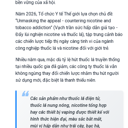
bền vững của xã hội.
Năm 2026, Tổ chức Y tế Thế giới lựa chọn chủ đề:
“Unmasking the appeal - countering nicotine and
tobacco addiction” (Vạch trần sức hấp dẫn giả tạo -
Đẩy lùi nghiện nicotine và thuốc lá), tập trung cảnh báo
các chiến lược tiếp thị ngày càng tinh vi của ngành
công nghiệp thuốc lá và nicotine đối với giới trẻ.
Nhiều năm qua, mặc dù tỷ lệ hút thuốc lá truyền thống
tại nhiều quốc gia đã giảm, các công ty thuốc lá vẫn
không ngừng thay đổi chiến lược nhằm thu hút người
sử dụng mới, đặc biệt là thanh thiếu niên.
Các sản phẩm như thuốc lá điện tử,
thuốc lá nung nóng, nicotine tổng hợp
hay các thiết bị vaping được thiết kế với
hình thức hiện đại, màu sắc bắt mắt,
mùi vị hấp dẫn như trái cây, bạc hà,