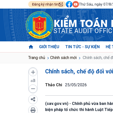
Thứ Sáu, ngày 07/8
Đăng ký nhận tin
KIỂM TOÁN
STATE AUDIT OFFI
GIỚI THIỆU
TIN TỨC - SỰ KIỆN
HỆ 
Trang chủ
Chính sách mới
Chính sách, chế đ
Chính sách, chế độ đối vớ
a
a
Thảo Chi
25/05/2026
(sav.gov.vn) - Chính phủ vừa ban hà
biện pháp tổ chức thi hành Luật Tiếp