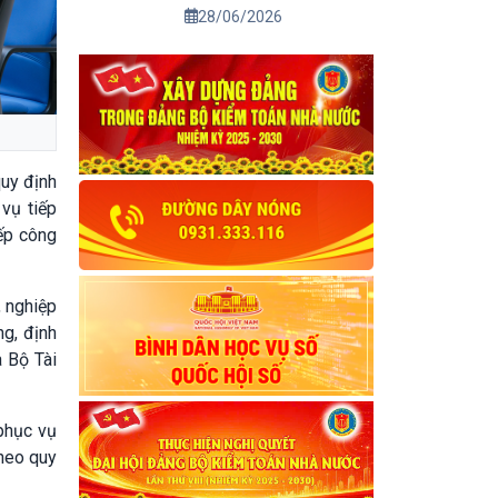
28/06/2026
uy định
vụ tiếp
iếp công
, nghiệp
ng, định
a Bộ Tài
phục vụ
theo quy