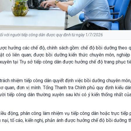
đối với người tiếp công dân được quy định từ ngày 1/7/2026
được hưởng các chế độ, chính sách gồm: chế độ bồi dưỡng theo q
ật có liên quan; được bồi dưỡng kiến thức chuyên môn, nghiệp 
xuyên tại Trụ sở tiếp công dân được hưởng chế độ trang phục t
 trách nhiệm tiếp công dân quyết định việc bồi dưỡng chuyên môn
cơ quan, đơn vị mình. Tổng Thanh tra Chính phủ quy định kiểu dá
ười tiếp công dân thường xuyên sau khi có ý kiến thống nhất củ
iều động, phân công làm nhiệm vụ tiếp công dân hoặc trực tiếp 
u nại, tố cáo, kiến nghị, phản ánh được hưởng chế độ bồi dưỡng 