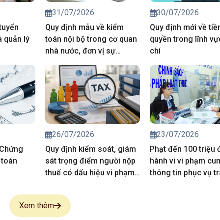
31/07/2026
30/07/2026
tuyển
Quy định mẫu về kiểm
Quy định mới về tiề
 quản lý
toán nội bộ trong cơ quan
quyền trong lĩnh v
nhà nước, đơn vị sự
chí
nghiệp công lập.
26/07/2026
23/07/2026
 Chứng
Quy định kiểm soát, giám
Phạt đến 100 triệu
 toán
sát trọng điểm người nộp
hành vi vi phạm cu
thuế có dấu hiệu vi phạm
thông tin phục vụ t
pháp luật thuế
thông tin thuế
Xem thêm