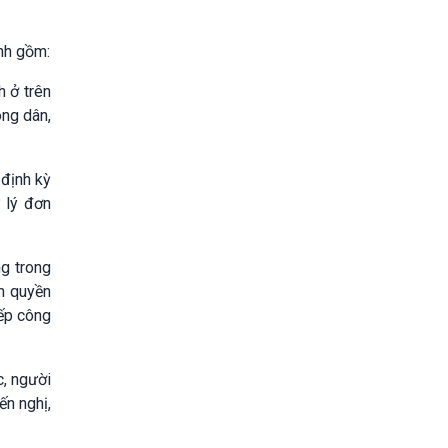
ánh gồm:
h ở trên
ng dân,
 định kỳ
 lý đơn
ng trong
ẩm quyền
iếp công
c, người
ến nghị,