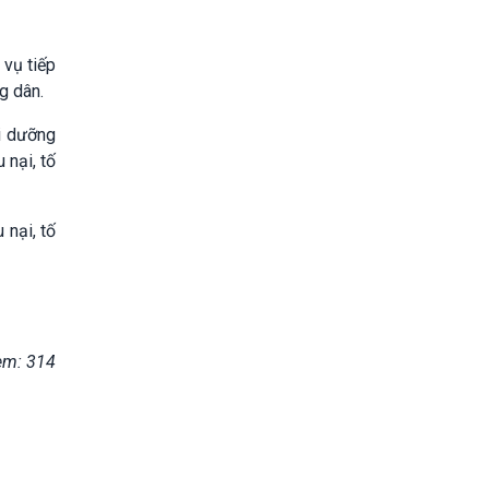
 vụ tiếp
g dân.
ồi dưỡng
 nại, tố
 nại, tố
em: 314