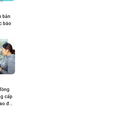
n bản
ực báo
 đồng
ng cấp
rao đổi