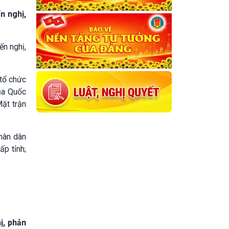
n nghị,
ến nghị,
 tổ chức
ủa Quốc
Mặt trận
hân dân
ấp tỉnh;
ị, phản