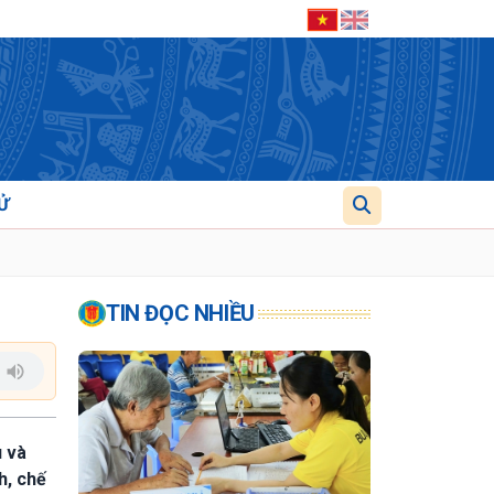
Ử
TIN ĐỌC NHIỀU
u và
h, chế