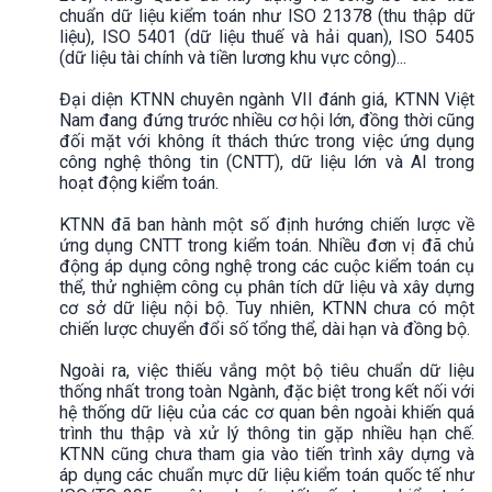
chuẩn dữ liệu kiểm toán như ISO 21378 (thu thập dữ
liệu), ISO 5401 (dữ liệu thuế và hải quan), ISO 5405
(dữ liệu tài chính và tiền lương khu vực công)...
Đại diện KTNN chuyên ngành VII đánh giá, KTNN Việt
Nam đang đứng trước nhiều cơ hội lớn, đồng thời cũng
đối mặt với không ít thách thức trong việc ứng dụng
công nghệ thông tin (CNTT), dữ liệu lớn và AI trong
hoạt động kiểm toán.
KTNN đã ban hành một số định hướng chiến lược về
ứng dụng CNTT trong kiểm toán. Nhiều đơn vị đã chủ
động áp dụng công nghệ trong các cuộc kiểm toán cụ
thể, thử nghiệm công cụ phân tích dữ liệu và xây dựng
cơ sở dữ liệu nội bộ. Tuy nhiên, KTNN chưa có một
chiến lược chuyển đổi số tổng thể, dài hạn và đồng bộ.
Ngoài ra, việc thiếu vắng một bộ tiêu chuẩn dữ liệu
thống nhất trong toàn Ngành, đặc biệt trong kết nối với
hệ thống dữ liệu của các cơ quan bên ngoài khiến quá
trình thu thập và xử lý thông tin gặp nhiều hạn chế.
KTNN cũng chưa tham gia vào tiến trình xây dựng và
áp dụng các chuẩn mực dữ liệu kiểm toán quốc tế như