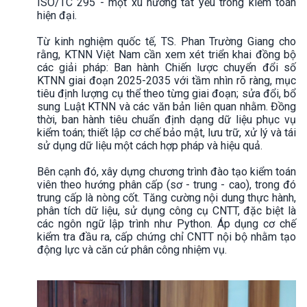
ISO/TC 295 - một xu hướng tất yếu trong kiểm toán
hiện đại.
Từ kinh nghiệm quốc tế, TS. Phan Trường Giang cho
rằng, KTNN Việt Nam cần xem xét triển khai đồng bộ
các giải pháp: Ban hành Chiến lược chuyển đổi số
KTNN giai đoạn 2025-2035 với tầm nhìn rõ ràng, mục
tiêu định lượng cụ thể theo từng giai đoạn; sửa đổi, bổ
sung Luật KTNN và các văn bản liên quan nhằm. Đồng
thời, ban hành tiêu chuẩn định dạng dữ liệu phục vụ
kiểm toán; thiết lập cơ chế bảo mật, lưu trữ, xử lý và tái
sử dụng dữ liệu một cách hợp pháp và hiệu quả.
Bên cạnh đó, xây dựng chương trình đào tạo kiểm toán
viên theo hướng phân cấp (sơ - trung - cao), trong đó
trung cấp là nòng cốt. Tăng cường nội dung thực hành,
phân tích dữ liệu, sử dụng công cụ CNTT, đặc biệt là
các ngôn ngữ lập trình như Python. Áp dụng cơ chế
kiểm tra đầu ra, cấp chứng chỉ CNTT nội bộ nhằm tạo
động lực và căn cứ phân công nhiệm vụ.