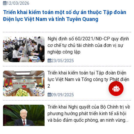
12/03/2026
Triển khai kiểm toán một số dự án thuộc Tập đoàn
Điện lực Việt Nam và tỉnh Tuyên Quang
Nghị định số 60/2021/NĐ-CP quy định
cơ chế tự chủ tài chính của đơn vị sự
nghiệp công lập
23/05/2025
Triển khai kiểm toán tại Tập đoàn Điện
lực Việt Nam và Tổng công ty Phát điện
2
09/09/2025
Triển khai Nghị quyết của Bộ Chính trị về
phương hướng phát triển kinh tế xã hội
và bảo đảm quốc phòng, an ninh vùng
Tây Nguyên đến năm 2030, tầm nhìn
14/10/2022
đến năm 2045