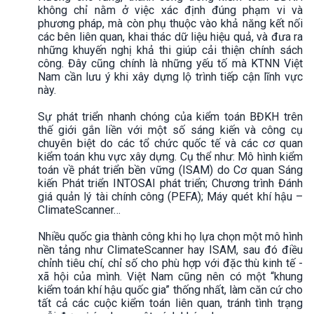
không chỉ nằm ở việc xác định đúng phạm vi và
phương pháp, mà còn phụ thuộc vào khả năng kết nối
các bên liên quan, khai thác dữ liệu hiệu quả, và đưa ra
những khuyến nghị khả thi giúp cải thiện chính sách
công. Đây cũng chính là những yếu tố mà KTNN Việt
Nam cần lưu ý khi xây dựng lộ trình tiếp cận lĩnh vực
này.
Sự phát triển nhanh chóng của kiểm toán BĐKH trên
thế giới gắn liền với một số sáng kiến và công cụ
chuyên biệt do các tổ chức quốc tế và các cơ quan
kiểm toán khu vực xây dựng. Cụ thể như: Mô hình kiểm
toán về phát triển bền vững (ISAM) do Cơ quan Sáng
kiến Phát triển INTOSAI phát triển; Chương trình Đánh
giá quản lý tài chính công (PEFA); Máy quét khí hậu –
ClimateScanner…
Nhiều quốc gia thành công khi họ lựa chọn một mô hình
nền tảng như ClimateScanner hay ISAM, sau đó điều
chỉnh tiêu chí, chỉ số cho phù hợp với đặc thù kinh tế -
xã hội của mình. Việt Nam cũng nên có một “khung
kiểm toán khí hậu quốc gia” thống nhất, làm căn cứ cho
tất cả các cuộc kiểm toán liên quan, tránh tình trạng