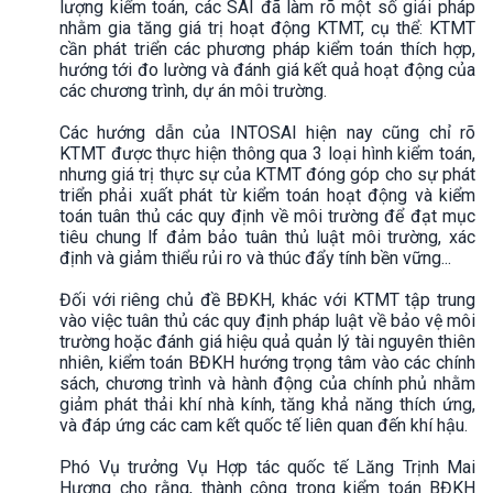
lượng kiểm toán, các SAI đã làm rõ một số giải pháp
nhằm gia tăng giá trị hoạt động KTMT, cụ thể: KTMT
cần phát triển các phương pháp kiểm toán thích hợp,
hướng tới đo lường và đánh giá kết quả hoạt động của
các chương trình, dự án môi trường.
Các hướng dẫn của INTOSAI hiện nay cũng chỉ rõ
KTMT được thực hiện thông qua 3 loại hình kiểm toán,
nhưng giá trị thực sự của KTMT đóng góp cho sự phát
triển phải xuất phát từ kiểm toán hoạt động và kiểm
toán tuân thủ các quy định về môi trường để đạt mục
tiêu chung lf đảm bảo tuân thủ luật môi trường, xác
định và giảm thiểu rủi ro và thúc đẩy tính bền vững...
Đối với riêng chủ đề BĐKH, khác với KTMT tập trung
vào việc tuân thủ các quy định pháp luật về bảo vệ môi
trường hoặc đánh giá hiệu quả quản lý tài nguyên thiên
nhiên, kiểm toán BĐKH hướng trọng tâm vào các chính
sách, chương trình và hành động của chính phủ nhằm
giảm phát thải khí nhà kính, tăng khả năng thích ứng,
và đáp ứng các cam kết quốc tế liên quan đến khí hậu.
Phó Vụ trưởng Vụ Hợp tác quốc tế Lăng Trịnh Mai
Hương cho rằng, thành công trong kiểm toán BĐKH