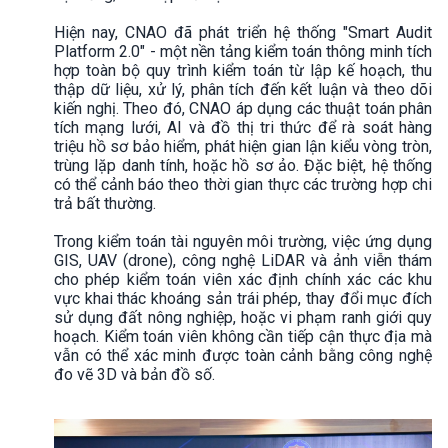
Hiện nay, CNAO đã phát triển hệ thống "Smart Audit
Platform 2.0" - một nền tảng kiểm toán thông minh tích
hợp toàn bộ quy trình kiểm toán từ lập kế hoạch, thu
thập dữ liệu, xử lý, phân tích đến kết luận và theo dõi
kiến nghị. Theo đó, CNAO áp dụng các thuật toán phân
tích mạng lưới, AI và đồ thị tri thức để rà soát hàng
triệu hồ sơ bảo hiểm, phát hiện gian lận kiểu vòng tròn,
trùng lặp danh tính, hoặc hồ sơ ảo. Đặc biệt, hệ thống
có thể cảnh báo theo thời gian thực các trường hợp chi
trả bất thường.
Trong kiểm toán tài nguyên môi trường, việc ứng dụng
GIS, UAV (drone), công nghệ LiDAR và ảnh viễn thám
cho phép kiểm toán viên xác định chính xác các khu
vực khai thác khoáng sản trái phép, thay đổi mục đích
sử dụng đất nông nghiệp, hoặc vi phạm ranh giới quy
hoạch. Kiểm toán viên không cần tiếp cận thực địa mà
vẫn có thể xác minh được toàn cảnh bằng công nghệ
đo vẽ 3D và bản đồ số.