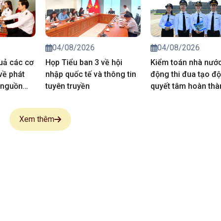
04/08/2026
04/08/2026
quả các cơ
Họp Tiểu ban 3 về hội
Kiểm toán nhà nước
về phát
nhập quốc tế và thông tin
động thi đua tạo độ
 nguồn
tuyên truyền
quyết tâm hoàn thà
thắng lợi nhiệm vụ 
trị giai đoạn 2026-
Xem thêm