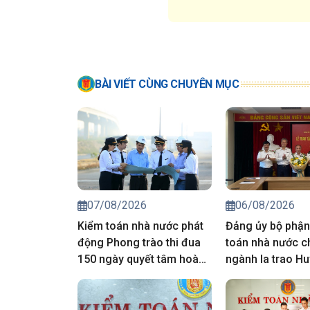
BÀI VIẾT CÙNG CHUYÊN MỤC
07/08/2026
06/08/2026
Kiểm toán nhà nước phát
Đảng ủy bộ phận
động Phong trào thi đua
toán nhà nước c
150 ngày quyết tâm hoàn
ngành Ia trao Hu
thành toàn diện nhiệm vụ
năm tuổi Đảng 
chính trị 6 tháng cuối năm
viên
2026