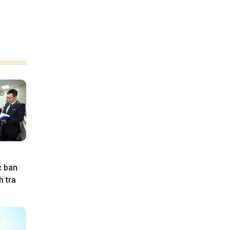
c ban
h tra