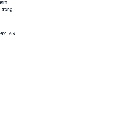
tham
 trong
em: 694