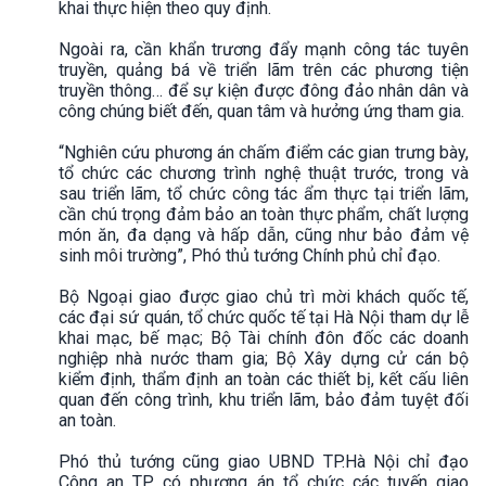
khai thực hiện theo quy định.
Ngoài ra, cần khẩn trương đẩy mạnh công tác tuyên
truyền, quảng bá về triển lãm trên các phương tiện
truyền thông… để sự kiện được đông đảo nhân dân và
công chúng biết đến, quan tâm và hưởng ứng tham gia.
“Nghiên cứu phương án chấm điểm các gian trưng bày,
tổ chức các chương trình nghệ thuật trước, trong và
sau triển lãm, tổ chức công tác ẩm thực tại triển lãm,
cần chú trọng đảm bảo an toàn thực phẩm, chất lượng
món ăn, đa dạng và hấp dẫn, cũng như bảo đảm vệ
sinh môi trường”, Phó thủ tướng Chính phủ chỉ đạo.
Bộ Ngoại giao được giao chủ trì mời khách quốc tế,
các đại sứ quán, tổ chức quốc tế tại Hà Nội tham dự lễ
khai mạc, bế mạc; Bộ Tài chính đôn đốc các doanh
nghiệp nhà nước tham gia; Bộ Xây dựng cử cán bộ
kiểm định, thẩm định an toàn các thiết bị, kết cấu liên
quan đến công trình, khu triển lãm, bảo đảm tuyệt đối
an toàn.
Phó thủ tướng cũng giao UBND TP.Hà Nội chỉ đạo
Công an TP có phương án tổ chức các tuyến giao