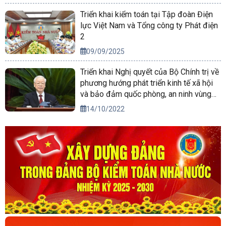
Triển khai kiểm toán tại Tập đoàn Điện
lực Việt Nam và Tổng công ty Phát điện
2
09/09/2025
Triển khai Nghị quyết của Bộ Chính trị về
phương hướng phát triển kinh tế xã hội
và bảo đảm quốc phòng, an ninh vùng
Tây Nguyên đến năm 2030, tầm nhìn
14/10/2022
đến năm 2045