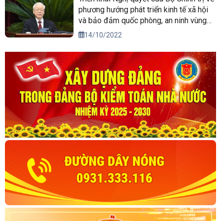
phương hướng phát triển kinh tế xã hội
và bảo đảm quốc phòng, an ninh vùng
Tây Nguyên đến năm 2030, tầm nhìn
14/10/2022
đến năm 2045