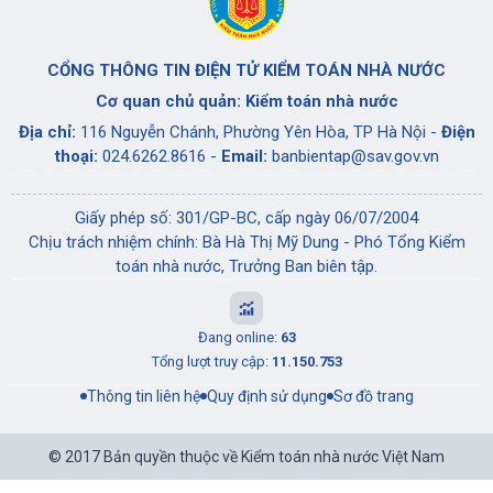
CỔNG THÔNG TIN ĐIỆN TỬ KIỂM TOÁN NHÀ NƯỚC
Cơ quan chủ quản: Kiểm toán nhà nước
Địa chỉ:
116 Nguyễn Chánh, Phường Yên Hòa, TP Hà Nội -
Điện
thoại:
024.6262.8616 -
Email:
banbientap@sav.gov.vn
Giấy phép số: 301/GP-BC, cấp ngày 06/07/2004
Chịu trách nhiệm chính: Bà Hà Thị Mỹ Dung - Phó Tổng Kiểm
toán nhà nước, Trưởng Ban biên tập.
Đang online:
63
Tổng lượt truy cập:
11.150.753
Thông tin liên hệ
Quy định sử dụng
Sơ đồ trang
© 2017 Bản quyền thuộc về Kiểm toán nhà nước Việt Nam