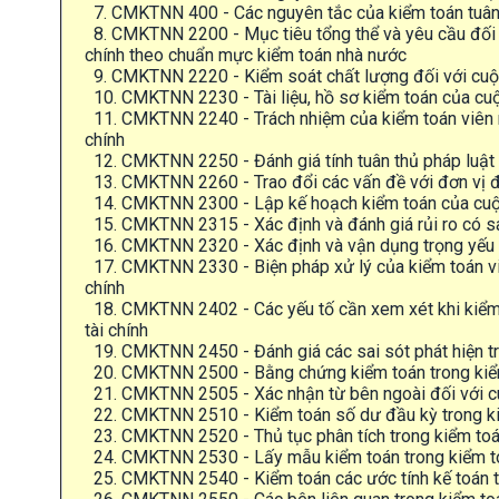
7. CMKTNN 400 - Các nguyên tắc của kiểm toán tuân
8. CMKTNN 2200 - Mục tiêu tổng thể và yêu cầu đối v
chính theo chuẩn mực kiểm toán nhà nước
9. CMKTNN 2220 - Kiểm soát chất lượng đối với cuộc
10. CMKTNN 2230 - Tài liệu, hồ sơ kiểm toán của cuộc
11. CMKTNN 2240 - Trách nhiệm của kiểm toán viên nh
chính
12. CMKTNN 2250 - Đánh giá tính tuân thủ pháp luật v
13. CMKTNN 2260 - Trao đổi các vấn đề với đơn vị đư
14. CMKTNN 2300 - Lập kế hoạch kiểm toán của cuộc
15. CMKTNN 2315 - Xác định và đánh giá rủi ro có sai
16. CMKTNN 2320 - Xác định và vận dụng trọng yếu ki
17. CMKTNN 2330 - Biện pháp xử lý của kiểm toán viên
chính
18. CMKTNN 2402 - Các yếu tố cần xem xét khi kiểm 
tài chính
19. CMKTNN 2450 - Đánh giá các sai sót phát hiện tro
20. CMKTNN 2500 - Bằng chứng kiểm toán trong kiểm
21. CMKTNN 2505 - Xác nhận từ bên ngoài đối với cu
22. CMKTNN 2510 - Kiểm toán số dư đầu kỳ trong kiể
23. CMKTNN 2520 - Thủ tục phân tích trong kiểm toán
24. CMKTNN 2530 - Lấy mẫu kiểm toán trong kiểm to
25. CMKTNN 2540 - Kiểm toán các ước tính kế toán tr