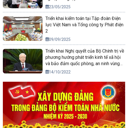
23/05/2025
Triển khai kiểm toán tại Tập đoàn Điện
lực Việt Nam và Tổng công ty Phát điện
2
09/09/2025
Triển khai Nghị quyết của Bộ Chính trị về
phương hướng phát triển kinh tế xã hội
và bảo đảm quốc phòng, an ninh vùng
Tây Nguyên đến năm 2030, tầm nhìn
14/10/2022
đến năm 2045