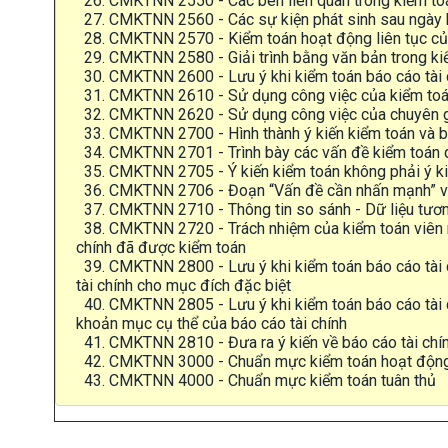
26. CMKTNN 2550 - Các bên liên quan trong kiểm toá
27. CMKTNN 2560 - Các sự kiện phát sinh sau ngày k
28. CMKTNN 2570 - Kiểm toán hoạt động liên tục của 
29. CMKTNN 2580 - Giải trình bằng văn bản trong kiể
30. CMKTNN 2600 - Lưu ý khi kiểm toán báo cáo tài ch
31. CMKTNN 2610 - Sử dụng công việc của kiểm toán v
32. CMKTNN 2620 - Sử dụng công việc của chuyên gia
33. CMKTNN 2700 - Hình thành ý kiến kiểm toán và bá
34. CMKTNN 2701 - Trình bày các vấn đề kiểm toán q
35. CMKTNN 2705 - Ý kiến kiểm toán không phải ý kiế
36. CMKTNN 2706 - Đoạn “Vấn đề cần nhấn mạnh” và “
37. CMKTNN 2710 - Thông tin so sánh - Dữ liệu tươn
38. CMKTNN 2720 - Trách nhiệm của kiểm toán viên nhà
chính đã được kiểm toán
39. CMKTNN 2800 - Lưu ý khi kiểm toán báo cáo tài c
tài chính cho mục đích đặc biệt
40. CMKTNN 2805 - Lưu ý khi kiểm toán báo cáo tài chí
khoản mục cụ thể của báo cáo tài chính
41. CMKTNN 2810 - Đưa ra ý kiến về báo cáo tài chín
42. CMKTNN 3000 - Chuẩn mực kiểm toán hoạt độn
43. CMKTNN 4000 - Chuẩn mực kiểm toán tuân thủ