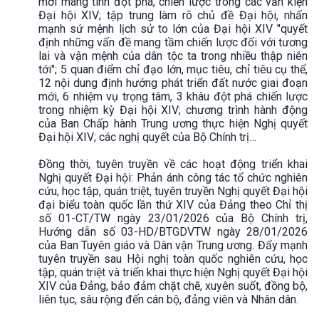
mới mang tính đột phá, chiến lược trong các văn kiện
Đại hội XIV; tập trung làm rõ chủ đề Đại hội, nhấn
mạnh sứ mệnh lịch sử to lớn của Đại hội XIV "quyết
định những vấn đề mang tầm chiến lược đối với tương
lai và vận mệnh của dân tộc ta trong nhiều thập niên
tới"; 5 quan điểm chỉ đạo lớn, mục tiêu, chỉ tiêu cụ thể,
12 nội dung định hướng phát triển đất nước giai đoạn
mới, 6 nhiệm vụ trọng tâm, 3 khâu đột phá chiến lược
trong nhiệm kỳ Đại hội XIV; chương trình hành động
của Ban Chấp hành Trung ương thực hiện Nghị quyết
Đại hội XIV; các nghị quyết của Bộ Chính trị…
Đồng thời, tuyên truyền về các hoạt động triển khai
Nghị quyết Đại hội: Phản ánh công tác tổ chức nghiên
cứu, học tập, quán triệt, tuyên truyền Nghị quyết Đại hội
đại biểu toàn quốc lần thứ XIV của Đảng theo Chỉ thị
số 01-CT/TW ngày 23/01/2026 của Bộ Chính trị,
Hướng dẫn số 03-HD/BTGDVTW ngày 28/01/2026
của Ban Tuyên giáo và Dân vận Trung ương. Đẩy mạnh
tuyên truyền sau Hội nghị toàn quốc nghiên cứu, học
tập, quán triệt và triển khai thực hiện Nghị quyết Đại hội
XIV của Đảng, bảo đảm chặt chẽ, xuyên suốt, đồng bộ,
liên tục, sâu rộng đến cán bộ, đảng viên và Nhân dân.