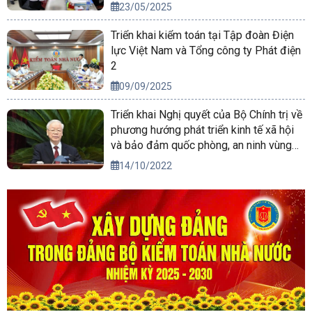
23/05/2025
Triển khai kiểm toán tại Tập đoàn Điện
lực Việt Nam và Tổng công ty Phát điện
2
09/09/2025
Triển khai Nghị quyết của Bộ Chính trị về
phương hướng phát triển kinh tế xã hội
và bảo đảm quốc phòng, an ninh vùng
Tây Nguyên đến năm 2030, tầm nhìn
14/10/2022
đến năm 2045