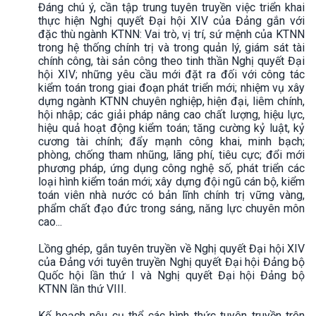
Đáng chú ý, cần tập trung tuyên truyền việc triển khai
thực hiện Nghị quyết Đại hội XIV của Đảng gắn với
đặc thù ngành KTNN: Vai trò, vị trí, sứ mệnh của KTNN
trong hệ thống chính trị và trong quản lý, giám sát tài
chính công, tài sản công theo tinh thần Nghị quyết Đại
hội XIV; những yêu cầu mới đặt ra đối với công tác
kiểm toán trong giai đoạn phát triển mới; nhiệm vụ xây
dựng ngành KTNN chuyên nghiệp, hiện đại, liêm chính,
hội nhập; các giải pháp nâng cao chất lượng, hiệu lực,
hiệu quả hoạt động kiểm toán; tăng cường kỷ luật, kỷ
cương tài chính; đẩy mạnh công khai, minh bạch;
phòng, chống tham nhũng, lãng phí, tiêu cực; đổi mới
phương pháp, ứng dụng công nghệ số, phát triển các
loại hình kiểm toán mới; xây dựng đội ngũ cán bộ, kiểm
toán viên nhà nước có bản lĩnh chính trị vững vàng,
phẩm chất đạo đức trong sáng, năng lực chuyên môn
cao...
Lồng ghép, gắn tuyên truyền về Nghị quyết Đại hội XIV
của Đảng với tuyên truyền Nghị quyết Đại hội Đảng bộ
Quốc hội lần thứ I và Nghị quyết Đại hội Đảng bộ
KTNN lần thứ VIII.
Kế hoạch nêu cụ thể các hình thức tuyên truyền trên