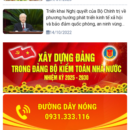
Triển khai Nghị quyết của Bộ Chính trị về
phương hướng phát triển kinh tế xã hội
và bảo đảm quốc phòng, an ninh vùng
Tây Nguyên đến năm 2030, tầm nhìn
14/10/2022
đến năm 2045