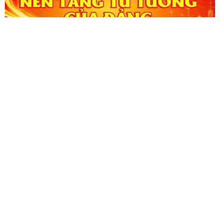
CỔNG THÔNG TIN ĐIỆN TỬ KIỂM TOÁN NHÀ NƯỚC
Cơ quan chủ quản: Kiểm toán nhà nước
Địa chỉ:
116 Nguyễn Chánh, Phường Yên Hòa, TP Hà Nội -
Điện