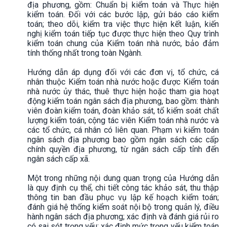
địa phương, gồm: Chuẩn bị kiểm toán và Thực hiện
kiểm toán. Đối với các bước lập, gửi báo cáo kiểm
toán; theo dõi, kiểm tra việc thực hiện kết luận, kiến
nghị kiểm toán tiếp tục được thực hiện theo Quy trình
kiểm toán chung của Kiểm toán nhà nước, bảo đảm
tính thống nhất trong toàn Ngành.
Hướng dẫn áp dụng đối với các đơn vị, tổ chức, cá
nhân thuộc Kiểm toán nhà nước hoặc được Kiểm toán
nhà nước ủy thác, thuê thực hiện hoặc tham gia hoạt
động kiểm toán ngân sách địa phương, bao gồm: thành
viên đoàn kiểm toán, đoàn khảo sát, tổ kiểm soát chất
lượng kiểm toán, cộng tác viên Kiểm toán nhà nước và
các tổ chức, cá nhân có liên quan. Phạm vi kiểm toán
ngân sách địa phương bao gồm ngân sách các cấp
chính quyền địa phương, từ ngân sách cấp tỉnh đến
ngân sách cấp xã.
Một trong những nội dung quan trọng của Hướng dẫn
là quy định cụ thể, chi tiết công tác khảo sát, thu thập
thông tin ban đầu phục vụ lập kế hoạch kiểm toán;
đánh giá hệ thống kiểm soát nội bộ trong quản lý, điều
hành ngân sách địa phương; xác định và đánh giá rủi ro
có sai sót trọng yếu; xác định mức trọng yếu kiểm toán