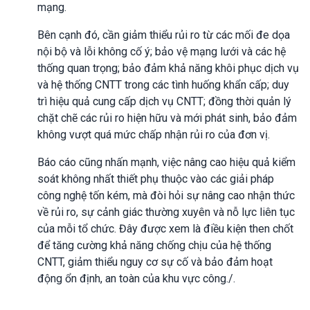
mạng.
Bên cạnh đó, cần giảm thiểu rủi ro từ các mối đe dọa
nội bộ và lỗi không cố ý; bảo vệ mạng lưới và các hệ
thống quan trọng; bảo đảm khả năng khôi phục dịch vụ
và hệ thống CNTT trong các tình huống khẩn cấp; duy
trì hiệu quả cung cấp dịch vụ CNTT; đồng thời quản lý
chặt chẽ các rủi ro hiện hữu và mới phát sinh, bảo đảm
không vượt quá mức chấp nhận rủi ro của đơn vị.
Báo cáo cũng nhấn mạnh, việc nâng cao hiệu quả kiểm
soát không nhất thiết phụ thuộc vào các giải pháp
công nghệ tốn kém, mà đòi hỏi sự nâng cao nhận thức
về rủi ro, sự cảnh giác thường xuyên và nỗ lực liên tục
của mỗi tổ chức. Đây được xem là điều kiện then chốt
để tăng cường khả năng chống chịu của hệ thống
CNTT, giảm thiểu nguy cơ sự cố và bảo đảm hoạt
động ổn định, an toàn của khu vực công./.