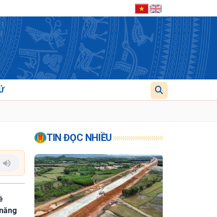
Ử
TIN ĐỌC NHIỀU
ề
 năng