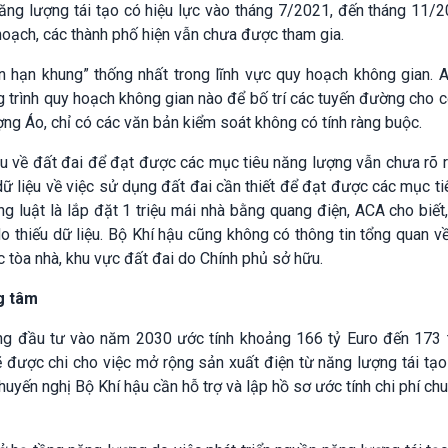
 năng lượng tái tạo có hiệu lực vào tháng 7/2021, đến tháng 11/
hoạch, các thành phố hiện vẫn chưa được tham gia.
n hạn khung” thống nhất trong lĩnh vực quy hoạch không gian. 
 trình quy hoạch không gian nào để bố trí các tuyến đường cho 
ng Áo, chỉ có các văn bản kiểm soát không có tính ràng buộc.
u về đất đai để đạt được các mục tiêu năng lượng vẫn chưa rõ r
 liệu về việc sử dụng đất đai cần thiết để đạt được các mục t
g luật là lắp đặt 1 triệu mái nhà bằng quang điện, ACA cho biết
o thiếu dữ liệu. Bộ Khí hậu cũng không có thông tin tổng quan v
c tòa nhà, khu vực đất đai do Chính phủ sở hữu.
g tâm
ng đầu tư vào năm 2030 ước tính khoảng 166 tỷ Euro đến 173 t
ẽ được chi cho việc mở rộng sản xuất điện từ năng lượng tái tạo
huyến nghị Bộ Khí hậu cần hỗ trợ và lập hồ sơ ước tính chi phí ch