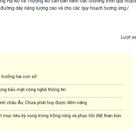
bang Hạ Áo và Thượng Áo cần ban hành các chương trình quy hoạc
đường dây năng lượng cao và cho các quy hoạch tương ứng./.
Lượt x
g trưởng hai con số
rong bảo mật công nghệ thông tin
inh châu Âu: Chưa phát huy được tiềm năng
 mục tiêu kỳ vọng trong trồng rừng và phục hồi đất than bùn