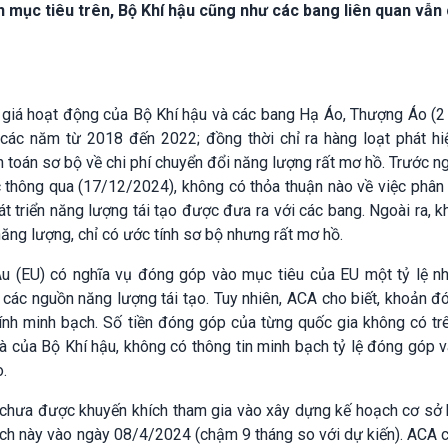
ện mục tiêu trên, Bộ Khí hậu cũng như các bang liên quan vẫn
 giá hoạt động của Bộ Khí hậu và các bang Hạ Áo, Thượng Áo (2 
 các năm từ 2018 đến 2022; đồng thời chỉ ra hàng loạt phát hi
h toán sơ bộ về chi phí chuyển đổi năng lượng rất mơ hồ. Trước 
ợc thông qua (17/12/2024), không có thỏa thuận nào về việc phân
t triển năng lượng tái tạo được đưa ra với các bang. Ngoài ra, 
i năng lượng, chỉ có ước tính sơ bộ nhưng rất mơ hồ.
u (EU) có nghĩa vụ đóng góp vào mục tiêu của EU một tỷ lệ nh
 các nguồn năng lượng tái tạo. Tuy nhiên, ACA cho biết, khoản 
tính minh bạch. Số tiền đóng góp của từng quốc gia không có tr
và của Bộ Khí hậu, không có thông tin minh bạch tỷ lệ đóng góp
o.
 chưa được khuyến khích tham gia vào xây dựng kế hoạch cơ sở 
ạch này vào ngày 08/4/2024 (chậm 9 tháng so với dự kiến). ACA c