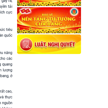
 gây ra,
uyền tải
ích cực
mức tiêu
àn quốc
êu năng
cho các
g quang
n lượng
 bang; ở
rất cao,
và thực
ển nguồn