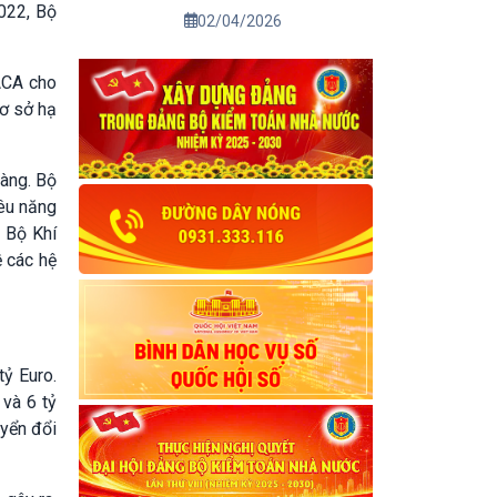
2022, Bộ
02/04/2026
ACA cho
cơ sở hạ
àng. Bộ
iêu năng
, Bộ Khí
ề các hệ
ỷ Euro.
 và 6 tỷ
uyển đổi