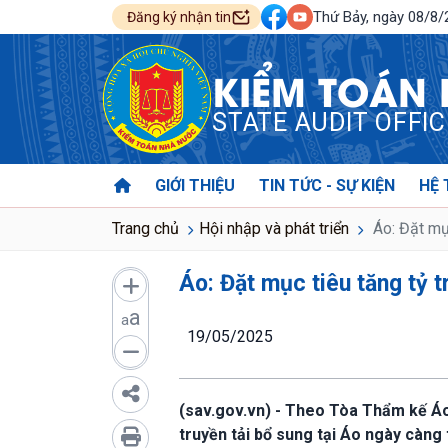
Thứ Bảy, ngày 08/8
Đăng ký nhận tin
KIỂM TOÁN
STATE AUDIT OFFI
GIỚI THIỆU
TIN TỨC - SỰ KIỆN
HỆ 
Trang chủ
Hội nhập và phát triển
Áo: Đặt mục
Áo: Đặt mục tiêu tăng tỷ t
a
a
19/05/2025
(sav.gov.vn) - Theo Tòa Thẩm kế Áo 
truyền tải bổ sung tại Áo ngày càng