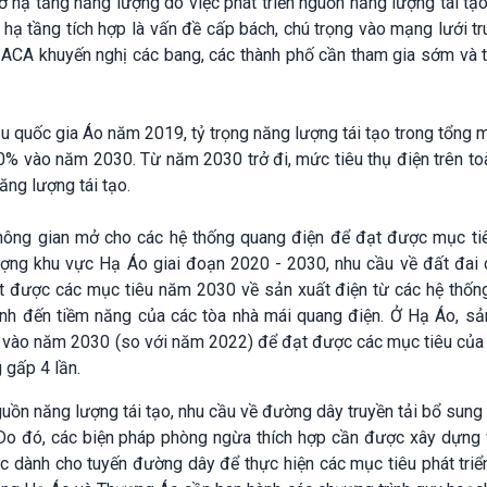
 hạ tầng năng lượng do việc phát triển nguồn năng lượng tái tạo
hạ tầng tích hợp là vấn đề cấp bách, chú trọng vào mạng lưới tr
 ACA khuyến nghị các bang, các thành phố cần tham gia sớm và t
u quốc gia Áo năm 2019, tỷ trọng năng lượng tái tạo trong tổng 
0% vào năm 2030. Từ năm 2030 trở đi, mức tiêu thụ điện trên to
ng lượng tái tạo.
ông gian mở cho các hệ thống quang điện để đạt được mục ti
lượng khu vực Hạ Áo giai đoạn 2020 - 2030, nhu cầu về đất đai 
ạt được các mục tiêu năm 2030 về sản xuất điện từ các hệ thốn
tính đến tiềm năng của các tòa nhà mái quang điện. Ở Hạ Áo, sả
n vào năm 2030 (so với năm 2022) để đạt được các mục tiêu của
 gấp 4 lần.
guồn năng lượng tái tạo, nhu cầu về đường dây truyền tải bổ sung 
. Do đó, các biện pháp phòng ngừa thích hợp cần được xây dựng 
vực dành cho tuyến đường dây để thực hiện các mục tiêu phát tri