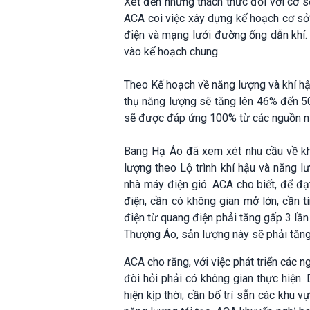
Xét đến những thách thức đối với cơ sở
ACA coi việc xây dựng kế hoạch cơ sở 
điện và mạng lưới đường ống dẫn khí.
vào kế hoạch chung.
Theo Kế hoạch về năng lượng và khí hậ
thụ năng lượng sẽ tăng lên 46% đến 5
sẽ được đáp ứng 100% từ các nguồn nă
Bang Hạ Áo đã xem xét nhu cầu về kh
lượng theo Lộ trình khí hậu và năng 
nhà máy điện gió. ACA cho biết, để đ
điện, cần có không gian mở lớn, cần 
điện từ quang điện phải tăng gấp 3 lầ
Thượng Áo, sản lượng này sẽ phải tăng
ACA cho rằng, với việc phát triển các n
đòi hỏi phải có không gian thực hiện
hiện kịp thời; cần bố trí sẵn các khu 