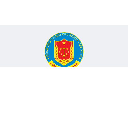
CỔNG THÔNG TIN ĐIỆN TỬ KIỂM TOÁN NHÀ NƯỚC
Cơ quan chủ quản: Kiểm toán nhà nước
nh, Phường Yên Hòa, TP Hà Nội -
Điện thoại:
024.6262.8616 -
Email
Đang onli
hó Tổng Kiểm toán nhà nước, Trưởng Ban
Tổng lượt