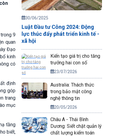
 còn
30/06/2025
Luật Đầu tư Công 2024: Động
lực thúc đẩy phát triển kinh tế -
trong 9
xã hội
ện quan
ngày Đạo
Kiến tạo giá trị cho tăng
 bổ kinh
trưởng hai con số
không có
23/07/2026
ất định
Australia: Thách thức
đóng góp
trong bảo mật công
ên trang
nghệ thông tin
 vào mục
20/05/2026
Châu Á - Thái Bình
hạ tầng
Dương: Siết chặt quản lý
ho biết,
chất lượng kiểm toán