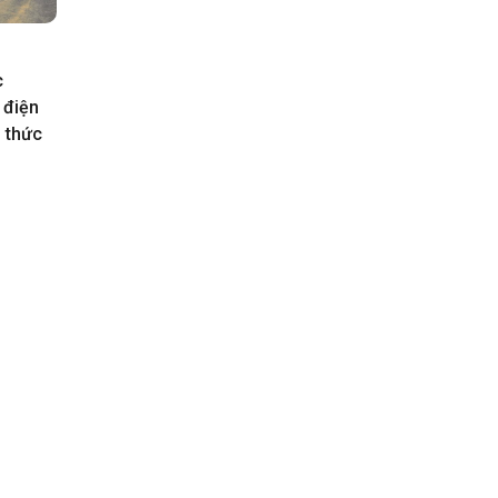
c
 điện
h thức