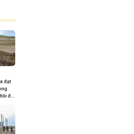
a đạt
rong
hồi đất