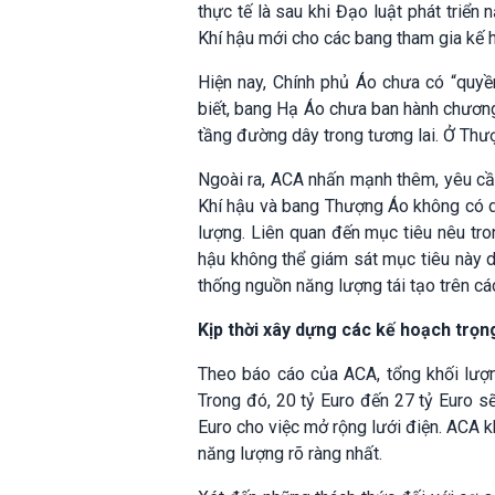
thực tế là sau khi Đạo luật phát triển
Khí hậu mới cho các bang tham gia kế 
Hiện nay, Chính phủ Áo chưa có “quyề
biết, bang Hạ Áo chưa ban hành chương
tầng đường dây trong tương lai. Ở Thượ
Ngoài ra, ACA nhấn mạnh thêm, yêu cầ
Khí hậu và bang Thượng Áo không có dữ
lượng. Liên quan đến mục tiêu nêu tron
hậu không thể giám sát mục tiêu này d
thống nguồn năng lượng tái tạo trên cá
Kịp thời xây dựng các kế hoạch trọn
Theo báo cáo của ACA, tổng khối lượ
Trong đó, 20 tỷ Euro đến 27 tỷ Euro s
Euro cho việc mở rộng lưới điện. ACA k
năng lượng rõ ràng nhất.