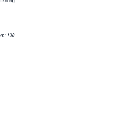
h không
em: 138