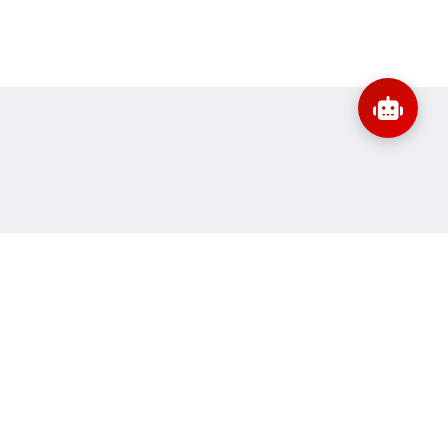
:
banbientap@sav.gov.vn
Thông tin liên hệ
ne:
67
Quy định sử dụng
 truy cập:
11.147.868
Sơ đồ trang